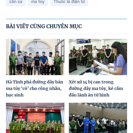
cần sa
ma túy
Thuốc lá điện tử
BÀI VIẾT CÙNG CHUYÊN MỤC
Hà Tĩnh phá đường dây bán
Xét xử 14 bị can trong
ma túy ‘cỏ’ cho công nhân,
đường dây ma túy, kẻ cầm
học sinh
đầu lãnh án tử hình