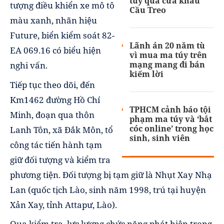
túy qua cửa khẩu
tượng điều khiển xe mô tô
Cầu Treo
màu xanh, nhãn hiệu
Future, biển kiểm soát 82-
Lãnh án 20 năm tù
EA 069.16 có biểu hiện
vì mua ma túy trên
mạng mang đi bán
nghi vấn.
kiếm lời
Tiếp tục theo dõi, đến
Km1462 đường Hồ Chí
TPHCM cảnh báo tội
Minh, đoạn qua thôn
phạm ma túy và ‘bắt
cóc online’ trong học
Lanh Tôn, xã Đắk Môn, tổ
sinh, sinh viên
công tác tiến hành tạm
giữ đối tượng và kiểm tra
phương tiện. Đối tượng bị tạm giữ là Nhụt Xay Nhạ
Lan (quốc tịch Lào, sinh năm 1998, trú tại huyện
Xản Xay, tỉnh Attapư, Lào).
Qua kiểm tra, lực lượng chức năng phát hiện trong