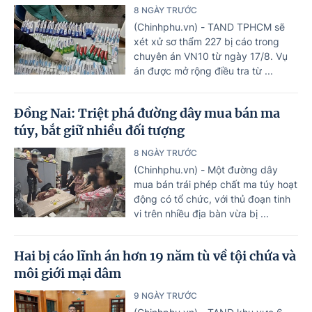
8 NGÀY TRƯỚC
(Chinhphu.vn) - TAND TPHCM sẽ
xét xử sơ thẩm 227 bị cáo trong
chuyên án VN10 từ ngày 17/8. Vụ
án được mở rộng điều tra từ ...
Đồng Nai: Triệt phá đường dây mua bán ma
túy, bắt giữ nhiều đối tượng
8 NGÀY TRƯỚC
(Chinhphu.vn) - Một đường dây
mua bán trái phép chất ma túy hoạt
động có tổ chức, với thủ đoạn tinh
vi trên nhiều địa bàn vừa bị ...
Hai bị cáo lĩnh án hơn 19 năm tù về tội chứa và
môi giới mại dâm
9 NGÀY TRƯỚC