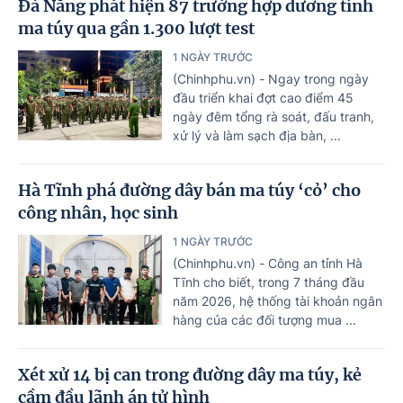
Đà Nẵng phát hiện 87 trường hợp dương tính
ma túy qua gần 1.300 lượt test
1 NGÀY TRƯỚC
(Chinhphu.vn) - Ngay trong ngày
đầu triển khai đợt cao điểm 45
ngày đêm tổng rà soát, đấu tranh,
xử lý và làm sạch địa bàn, ...
Hà Tĩnh phá đường dây bán ma túy ‘cỏ’ cho
công nhân, học sinh
1 NGÀY TRƯỚC
(Chinhphu.vn) - Công an tỉnh Hà
Tĩnh cho biết, trong 7 tháng đầu
năm 2026, hệ thống tài khoản ngân
hàng của các đối tượng mua ...
Xét xử 14 bị can trong đường dây ma túy, kẻ
cầm đầu lãnh án tử hình