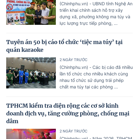
(Chinhphu.vn) - UBND tỉnh Nghệ An
triển khai chính sách hỗ trợ xây
dựng xã, phường không ma túy và
lực lượng trực tiếp phòng, ...
Tuyên án 50 bị cáo tổ chức ‘tiệc ma túy’ tại
quán karaoke
2 NGÀY TRƯỚC
(Chinhphu.vn) - Các bị cáo đã nhiều
lần tổ chức cho nhiều khách cùng
nhau tổ chức sử dụng trái phép
chất ma túy tại các phòng ...
TPHCM kiểm tra diện rộng các cơ sở kinh
doanh dịch vụ, tăng cường phòng, chống mại
dâm
2 NGÀY TRƯỚC
(Chinhphu.vn) - Năm 2026, TPHCM