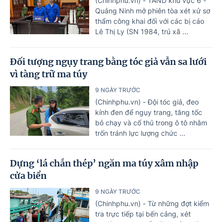
(Chinhphu.vn) - TAND khu vực 6 -
Quảng Ninh mở phiên tòa xét xử sơ
thẩm công khai đối với các bị cáo
Lê Thị Ly (SN 1984, trú xã ...
Đối tượng ngụy trang bằng tóc giả vẫn sa lưới
vì tàng trữ ma túy
9 NGÀY TRƯỚC
(Chinhphu.vn) - Đội tóc giả, đeo
kính đen để ngụy trang, tăng tốc
bỏ chạy và cố thủ trong ô tô nhằm
trốn tránh lực lượng chức ...
Dựng ‘lá chắn thép’ ngăn ma túy xâm nhập
cửa biển
9 NGÀY TRƯỚC
(Chinhphu.vn) - Từ những đợt kiểm
tra trực tiếp tại bến cảng, xét