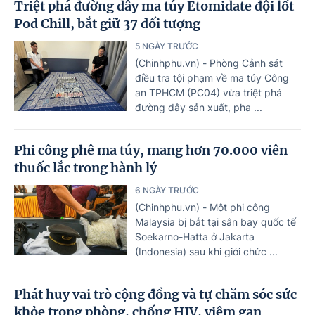
Triệt phá đường dây ma túy Etomidate đội lốt
Pod Chill, bắt giữ 37 đối tượng
5 NGÀY TRƯỚC
(Chinhphu.vn) - Phòng Cảnh sát
điều tra tội phạm về ma túy Công
an TPHCM (PC04) vừa triệt phá
đường dây sản xuất, pha ...
Phi công phê ma túy, mang hơn 70.000 viên
thuốc lắc trong hành lý
6 NGÀY TRƯỚC
(Chinhphu.vn) - Một phi công
Malaysia bị bắt tại sân bay quốc tế
Soekarno-Hatta ở Jakarta
(Indonesia) sau khi giới chức ...
Phát huy vai trò cộng đồng và tự chăm sóc sức
khỏe trong phòng, chống HIV, viêm gan