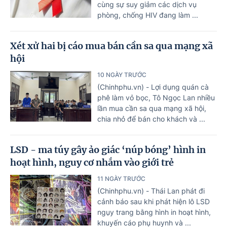
cùng sự suy giảm các dịch vụ
phòng, chống HIV đang làm ...
Xét xử hai bị cáo mua bán cần sa qua mạng xã
hội
10 NGÀY TRƯỚC
(Chinhphu.vn) - Lợi dụng quán cà
phê làm vỏ bọc, Tô Ngọc Lan nhiều
lần mua cần sa qua mạng xã hội,
chia nhỏ để bán cho khách và ...
LSD - ma túy gây ảo giác ‘núp bóng’ hình in
hoạt hình, nguy cơ nhắm vào giới trẻ
11 NGÀY TRƯỚC
(Chinhphu.vn) - Thái Lan phát đi
cảnh báo sau khi phát hiện lô LSD
ngụy trang bằng hình in hoạt hình,
khuyến cáo phụ huynh và ...