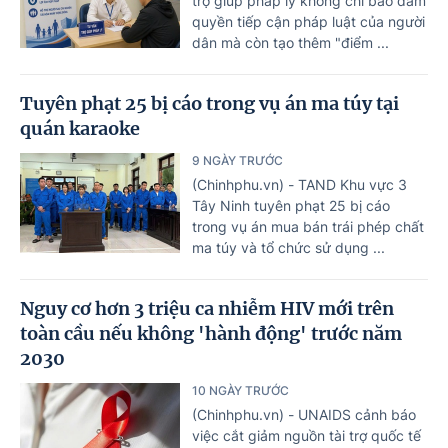
trợ giúp pháp lý không chỉ bảo đảm
quyền tiếp cận pháp luật của người
dân mà còn tạo thêm "điểm ...
Tuyên phạt 25 bị cáo trong vụ án ma túy tại
quán karaoke
9 NGÀY TRƯỚC
(Chinhphu.vn) - TAND Khu vực 3
Tây Ninh tuyên phạt 25 bị cáo
trong vụ án mua bán trái phép chất
ma túy và tổ chức sử dụng ...
Nguy cơ hơn 3 triệu ca nhiễm HIV mới trên
toàn cầu nếu không 'hành động' trước năm
2030
10 NGÀY TRƯỚC
(Chinhphu.vn) - UNAIDS cảnh báo
việc cắt giảm nguồn tài trợ quốc tế