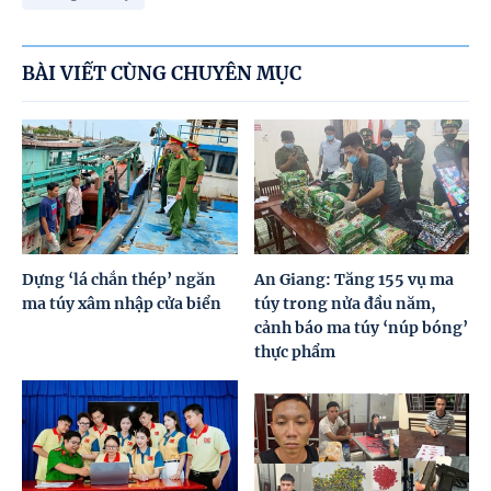
BÀI VIẾT CÙNG CHUYÊN MỤC
Dựng ‘lá chắn thép’ ngăn
An Giang: Tăng 155 vụ ma
ma túy xâm nhập cửa biển
túy trong nửa đầu năm,
cảnh báo ma túy ‘núp bóng’
thực phẩm