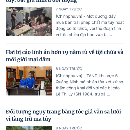
7 NGÀY TRƯỚC
(Chinhphu.vn) - Một đường dây
mua bán trái phép chất ma túy hoạt
động có tổ chức, với thủ đoạn tinh
vi trên nhiều địa bàn vừa bị ...
Hai bị cáo lĩnh án hơn 19 năm tù về tội chứa và
môi giới mại dâm
8 NGÀY TRƯỚC
(Chinhphu.vn) - TAND khu vực 6 -
Quảng Ninh mở phiên tòa xét xử sơ
thẩm công khai đối với các bị cáo
Lê Thị Ly (SN 1984, trú xã ...
Đối tượng ngụy trang bằng tóc giả vẫn sa lưới
vì tàng trữ ma túy
8 NGÀY TRƯỚC