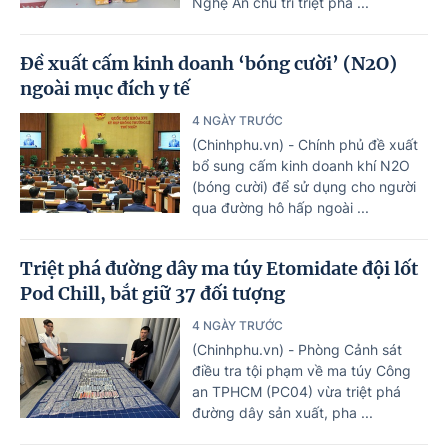
Nghệ An chủ trì triệt phá ...
Đề xuất cấm kinh doanh ‘bóng cười’ (N2O)
ngoài mục đích y tế
4 NGÀY TRƯỚC
(Chinhphu.vn) - Chính phủ đề xuất
bổ sung cấm kinh doanh khí N2O
(bóng cười) để sử dụng cho người
qua đường hô hấp ngoài ...
Triệt phá đường dây ma túy Etomidate đội lốt
Pod Chill, bắt giữ 37 đối tượng
4 NGÀY TRƯỚC
(Chinhphu.vn) - Phòng Cảnh sát
điều tra tội phạm về ma túy Công
an TPHCM (PC04) vừa triệt phá
đường dây sản xuất, pha ...