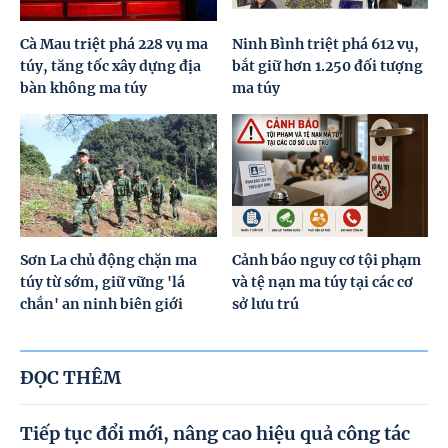
Cà Mau triệt phá 228 vụ ma
Ninh Bình triệt phá 612 vụ,
túy, tăng tốc xây dựng địa
bắt giữ hơn 1.250 đối tượng
bàn không ma túy
ma túy
Sơn La chủ động chặn ma
Cảnh báo nguy cơ tội phạm
túy từ sớm, giữ vững 'lá
và tệ nạn ma túy tại các cơ
chắn' an ninh biên giới
sở lưu trú
ĐỌC THÊM
Tiếp tục đổi mới, nâng cao hiệu quả công tác