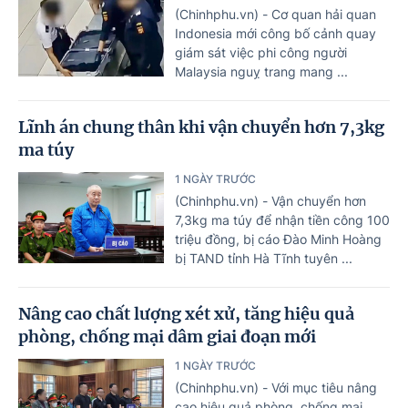
(Chinhphu.vn) - Cơ quan hải quan
Indonesia mới công bố cảnh quay
giám sát việc phi công người
Malaysia nguỵ trang mang ...
Lĩnh án chung thân khi vận chuyển hơn 7,3kg
ma túy
1 NGÀY TRƯỚC
(Chinhphu.vn) - Vận chuyển hơn
7,3kg ma túy để nhận tiền công 100
triệu đồng, bị cáo Đào Minh Hoàng
bị TAND tỉnh Hà Tĩnh tuyên ...
Nâng cao chất lượng xét xử, tăng hiệu quả
phòng, chống mại dâm giai đoạn mới
1 NGÀY TRƯỚC
(Chinhphu.vn) - Với mục tiêu nâng
cao hiệu quả phòng, chống mại