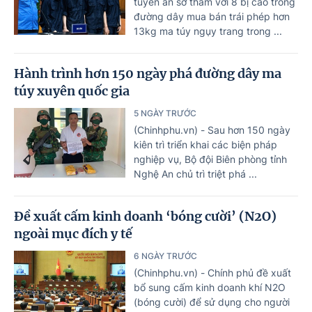
tuyên án sơ thẩm với 8 bị cáo trong
đường dây mua bán trái phép hơn
13kg ma túy ngụy trang trong ...
Hành trình hơn 150 ngày phá đường dây ma
túy xuyên quốc gia
5 NGÀY TRƯỚC
(Chinhphu.vn) - Sau hơn 150 ngày
kiên trì triển khai các biện pháp
nghiệp vụ, Bộ đội Biên phòng tỉnh
Nghệ An chủ trì triệt phá ...
Đề xuất cấm kinh doanh ‘bóng cười’ (N2O)
ngoài mục đích y tế
6 NGÀY TRƯỚC
(Chinhphu.vn) - Chính phủ đề xuất
bổ sung cấm kinh doanh khí N2O
(bóng cười) để sử dụng cho người