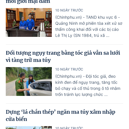
môi giới mại dâm
10 NGÀY TRƯỚC
(Chinhphu.vn) - TAND khu vực 6 -
Quảng Ninh mở phiên tòa xét xử sơ
thẩm công khai đối với các bị cáo
Lê Thị Ly (SN 1984, trú xã ...
Đối tượng ngụy trang bằng tóc giả vẫn sa lưới
vì tàng trữ ma túy
10 NGÀY TRƯỚC
(Chinhphu.vn) - Đội tóc giả, đeo
kính đen để ngụy trang, tăng tốc
bỏ chạy và cố thủ trong ô tô nhằm
trốn tránh lực lượng chức ...
Dựng ‘lá chắn thép’ ngăn ma túy xâm nhập
cửa biển
10 NGÀY TRƯỚC