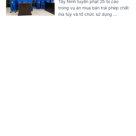
Tây Ninh tuyên phạt 25 bị cáo
trong vụ án mua bán trái phép chất
ma túy và tổ chức sử dụng ...
Nguy cơ hơn 3 triệu ca nhiễm HIV mới trên
toàn cầu nếu không 'hành động' trước năm
Trang chủ
Tin mới
Văn bản
2030
12 NGÀY TRƯỚC
(Chinhphu.vn) - UNAIDS cảnh báo
việc cắt giảm nguồn tài trợ quốc tế
cùng sự suy giảm các dịch vụ
phòng, chống HIV đang làm ...
Xét xử hai bị cáo mua bán cần sa qua mạng xã
hội
12 NGÀY TRƯỚC
(Chinhphu.vn) - Lợi dụng quán cà
phê làm vỏ bọc, Tô Ngọc Lan nhiều