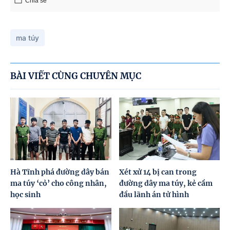
Chia sẻ
ma túy
BÀI VIẾT CÙNG CHUYÊN MỤC
Hà Tĩnh phá đường dây bán
Xét xử 14 bị can trong
ma túy ‘cỏ’ cho công nhân,
đường dây ma túy, kẻ cầm
học sinh
đầu lãnh án tử hình