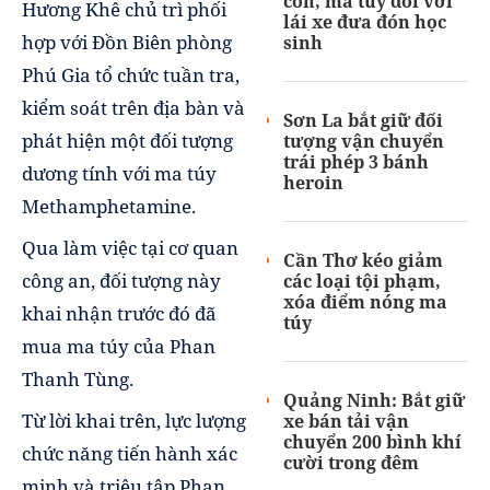
cồn, ma túy đối với
Hương Khê chủ trì phối
lái xe đưa đón học
hợp với Đồn Biên phòng
sinh
Phú Gia tổ chức tuần tra,
kiểm soát trên địa bàn và
Sơn La bắt giữ đối
phát hiện một đối tượng
tượng vận chuyển
trái phép 3 bánh
dương tính với ma túy
heroin
Methamphetamine.
Qua làm việc tại cơ quan
Cần Thơ kéo giảm
công an, đối tượng này
các loại tội phạm,
xóa điểm nóng ma
khai nhận trước đó đã
túy
mua ma túy của Phan
Thanh Tùng.
Quảng Ninh: Bắt giữ
Từ lời khai trên, lực lượng
xe bán tải vận
chuyển 200 bình khí
chức năng tiến hành xác
cười trong đêm
minh và triệu tập Phan