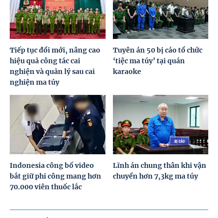
Tiếp tục đổi mới, nâng cao
Tuyên án 50 bị cáo tổ chức
hiệu quả công tác cai
‘tiệc ma túy’ tại quán
nghiện và quản lý sau cai
karaoke
nghiện ma túy
Indonesia công bố video
Lĩnh án chung thân khi vận
bắt giữ phi công mang hơn
chuyển hơn 7,3kg ma túy
70.000 viên thuốc lắc