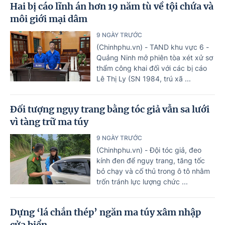
Hai bị cáo lĩnh án hơn 19 năm tù về tội chứa và
môi giới mại dâm
9 NGÀY TRƯỚC
(Chinhphu.vn) - TAND khu vực 6 -
Quảng Ninh mở phiên tòa xét xử sơ
thẩm công khai đối với các bị cáo
Lê Thị Ly (SN 1984, trú xã ...
Đối tượng ngụy trang bằng tóc giả vẫn sa lưới
vì tàng trữ ma túy
9 NGÀY TRƯỚC
(Chinhphu.vn) - Đội tóc giả, đeo
kính đen để ngụy trang, tăng tốc
bỏ chạy và cố thủ trong ô tô nhằm
trốn tránh lực lượng chức ...
Dựng ‘lá chắn thép’ ngăn ma túy xâm nhập
cửa biển