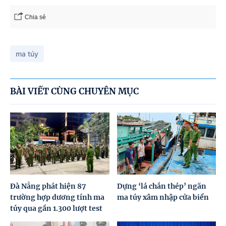
Chia sẻ
ma túy
BÀI VIẾT CÙNG CHUYÊN MỤC
Đà Nẵng phát hiện 87
Dựng ‘lá chắn thép’ ngăn
trường hợp dương tính ma
ma túy xâm nhập cửa biển
túy qua gần 1.300 lượt test