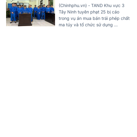
(Chinhphu.vn) - TAND Khu vực 3
Tây Ninh tuyên phạt 25 bị cáo
trong vụ án mua bán trái phép chất
ma túy và tổ chức sử dụng ...
Nguy cơ hơn 3 triệu ca nhiễm HIV mới trên
toàn cầu nếu không 'hành động' trước năm
Trang chủ
Tin mới
Văn bản
2030
11 NGÀY TRƯỚC
(Chinhphu.vn) - UNAIDS cảnh báo
việc cắt giảm nguồn tài trợ quốc tế
cùng sự suy giảm các dịch vụ
phòng, chống HIV đang làm ...
Xét xử hai bị cáo mua bán cần sa qua mạng xã
hội
11 NGÀY TRƯỚC