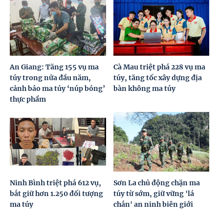
An Giang: Tăng 155 vụ ma
Cà Mau triệt phá 228 vụ ma
túy trong nửa đầu năm,
túy, tăng tốc xây dựng địa
cảnh báo ma túy ‘núp bóng’
bàn không ma túy
thực phẩm
Ninh Bình triệt phá 612 vụ,
Sơn La chủ động chặn ma
bắt giữ hơn 1.250 đối tượng
túy từ sớm, giữ vững 'lá
ma túy
chắn' an ninh biên giới