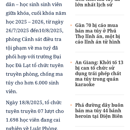
dân – học sinh sinh viên
lớn nhất lịch sử
giữa khóa, cuối khóa năm
học 2025 – 2026, từ ngày
Gần 70 bị cáo mua
26/7/2025 đến10/8/2025,
bán ma túy ở Phú
Thọ lĩnh án, một bị
phòng Cảnh sát điều tra
cáo lĩnh án tử hình
tội phạm về ma tuý đã
phối hợp với trường Đại
An Giang: Khởi tố 13
học Đà Lạt tổ chức tuyên
bị can tổ chức sử
dụng trái phép chất
truyền phòng, chống ma
ma túy trong quán
túy cho hơn 6.000 sinh
karaoke
viên.
Ngày 18/8/2025, tổ chức
Phá đường dây buôn
bán ma túy 44 bánh
tuyên truyền 07 lượt cho
heroin tại Điện Biên
1.698 học viên đang cai
nghiện về Luật Phòng,