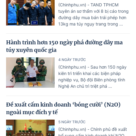
(Chinhphu.vn) - TAND TPHCM
tuyên án sơ thẩm với 8 bị cáo trong
đường dây mua bán trái phép hơn
13kg ma túy ngụy trang trong ...
Hành trình hơn 150 ngày phá đường dây ma
túy xuyên quốc gia
4 NGÀY TRƯỚC
(Chinhphu.vn) - Sau hơn 150 ngày
kiên trì triển khai các biện pháp
nghiệp vụ, Bộ đội Biên phòng tỉnh
Nghệ An chủ trì triệt phá ...
Đề xuất cấm kinh doanh ‘bóng cười’ (N2O)
ngoài mục đích y tế
5 NGÀY TRƯỚC
(Chinhphu.vn) - Chính phủ đề xuất
bổ sung cấm kinh doanh khí N2O