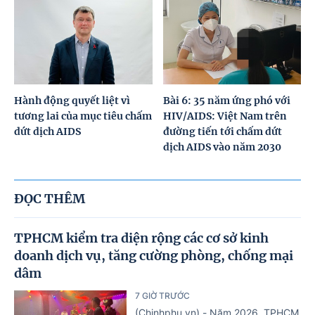
Hành động quyết liệt vì
Bài 6: 35 năm ứng phó với
tương lai của mục tiêu chấm
HIV/AIDS: Việt Nam trên
dứt dịch AIDS
đường tiến tới chấm dứt
dịch AIDS vào năm 2030
ĐỌC THÊM
TPHCM kiểm tra diện rộng các cơ sở kinh
doanh dịch vụ, tăng cường phòng, chống mại
dâm
7 GIỜ TRƯỚC
(Chinhphu.vn) - Năm 2026, TPHCM