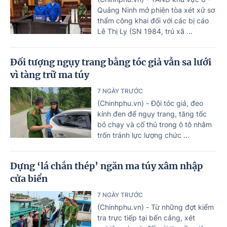
Quảng Ninh mở phiên tòa xét xử sơ
thẩm công khai đối với các bị cáo
Lê Thị Ly (SN 1984, trú xã ...
Đối tượng ngụy trang bằng tóc giả vẫn sa lưới
vì tàng trữ ma túy
7 NGÀY TRƯỚC
(Chinhphu.vn) - Đội tóc giả, đeo
kính đen để ngụy trang, tăng tốc
bỏ chạy và cố thủ trong ô tô nhằm
trốn tránh lực lượng chức ...
Dựng ‘lá chắn thép’ ngăn ma túy xâm nhập
cửa biển
7 NGÀY TRƯỚC
(Chinhphu.vn) - Từ những đợt kiểm
tra trực tiếp tại bến cảng, xét