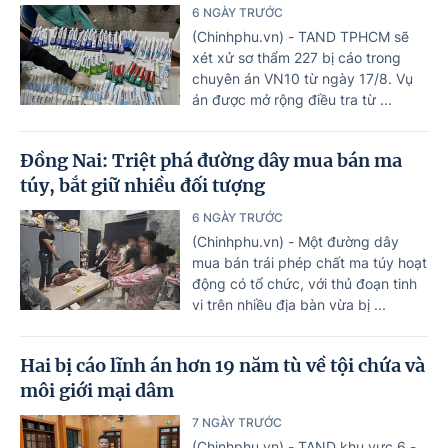
6 NGÀY TRƯỚC
(Chinhphu.vn) - TAND TPHCM sẽ
xét xử sơ thẩm 227 bị cáo trong
chuyên án VN10 từ ngày 17/8. Vụ
án được mở rộng điều tra từ ...
Đồng Nai: Triệt phá đường dây mua bán ma
túy, bắt giữ nhiều đối tượng
6 NGÀY TRƯỚC
(Chinhphu.vn) - Một đường dây
mua bán trái phép chất ma túy hoạt
động có tổ chức, với thủ đoạn tinh
vi trên nhiều địa bàn vừa bị ...
Hai bị cáo lĩnh án hơn 19 năm tù về tội chứa và
môi giới mại dâm
7 NGÀY TRƯỚC
(Chinhphu.vn) - TAND khu vực 6 -