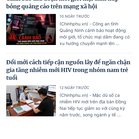
bóng quảng cáo trên mạng xã hội
10 NGÀY TRƯỚC
(Chinhphu.vn) - Công an tỉnh
Quảng Ninh cảnh báo hoạt động
môi giới, tổ chức mại dâm đang có
xu hướng chuyển mạnh lên ...
Đổi mới cách tiếp cận nguồn lây để ngăn chặn
gia tăng nhiễm mới HIV trong nhóm nam trẻ
tuổi
12 NGÀY TRƯỚC
(Chinhphu.vn) - Mặc dù số ca
nhiễm HIV mới trên địa bàn Đồng
Nai tiếp tục giảm so với cùng kỳ
năm trước, song ngành y tế ...
Chính thức cấm xuất nhập khẩu thuốc lá điện