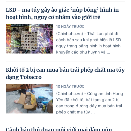
LSD - ma túy gây ảo giác ‘núp bóng’ hình in
hoạt hình, nguy cơ nhắm vào giới trẻ
10 NGÀY TRƯỚC
(Chinhphu.vn) - Thái Lan phát đi
cảnh báo sau khi phát hiện lô LSD
ngụy trang bằng hình in hoạt hình,
khuyến cáo phụ huynh và ...
Khởi tố 2 bị can mua bán trái phép chất ma túy
dạng Tobacco
10 NGÀY TRƯỚC
(Chinhphu.vn) - Công an tỉnh Hưng
Yên đã khởi tố, bắt tạm giam 2 bị
can trong đường dây mua bán trái
phép chất ma túy ...
Cảnh báo thủ đoạn môi giới mại dâm núp