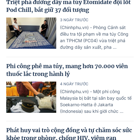
Triệt phá đường dây ma túy Etomidate đội lốt
Pod Chill, bắt giữ 37 đối tượng
3 NGÀY TRƯỚC
(Chinhphu.vn) - Phòng Cảnh sát
điều tra tội phạm về ma túy Công
an TPHCM (PC04) vừa triệt phá
đường dây sản xuất, pha ...
Phi công phê ma túy, mang hơn 70.000 viên
thuốc lắc trong hành lý
4 NGÀY TRƯỚC
(Chinhphu.vn) - Một phi công
Malaysia bị bắt tại sân bay quốc tế
Soekarno-Hatta ở Jakarta
(Indonesia) sau khi giới chức ...
Phát huy vai trò cộng đồng và tự chăm sóc sức
khỏe trong phòng, chống HIV, viêm gan