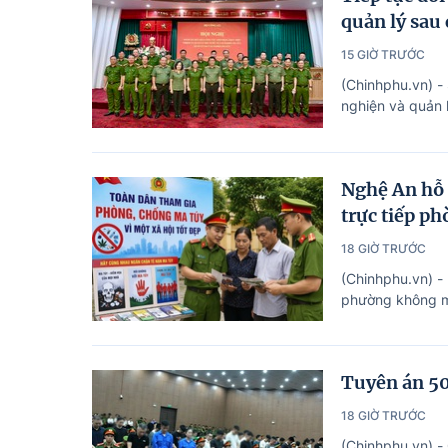
quản lý sau
15 GIỜ TRƯỚC
(Chinhphu.vn) -
nghiện và quản 
Nghệ An hỗ 
trực tiếp p
18 GIỜ TRƯỚC
(Chinhphu.vn) -
phường không ma
Tuyên án 50 
18 GIỜ TRƯỚC
(Chinhphu.vn) -