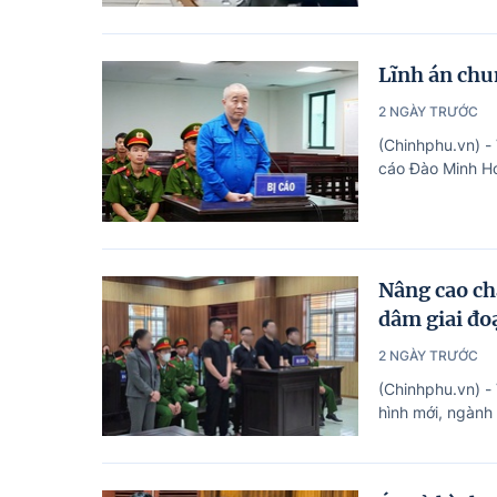
Lĩnh án chu
2 NGÀY TRƯỚC
(Chinhphu.vn) -
cáo Đào Minh Ho
Nâng cao ch
dâm giai đo
2 NGÀY TRƯỚC
(Chinhphu.vn) -
hình mới, ngành 