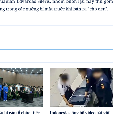
huanian Edvardas Sileris, nhóm buôn lậu này thu gom
ng trong các xưởng bí mật trước khi bán ra "chợ đen".
0 bị cáo tổ chức ‘tiệc
Indonesia công bố video bắt giữ