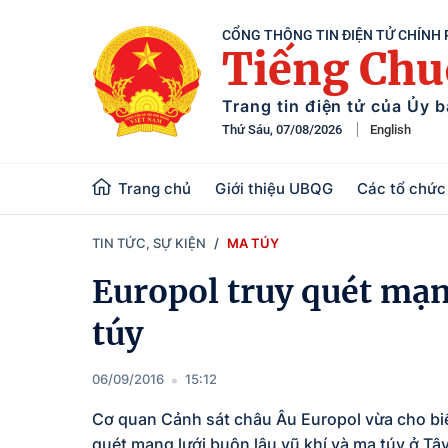
CỔNG THÔNG TIN ĐIỆN TỬ CHÍNH
Tiếng Ch
Trang tin điện tử của Ủy 
Thứ Sáu, 07/08/2026
English
Trang chủ
Giới thiệu UBQG
Các tổ chức 
TIN TỨC, SỰ KIỆN
MA TÚY
Europol truy quét mạn
túy
06/09/2016
15:12
Cơ quan Cảnh sát châu Âu Europol vừa cho biết
quét mạng lưới buôn lậu vũ khí và ma túy ở Tâ