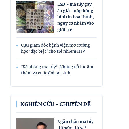
LSD - ma túy gây
ảo giác ‘núp bóng’
hình in hoạt hình,
nguy cơ nhắm vào
giới trẻ
Cựu giám đốc bệnh viện mở trường
học ‘đặc biệt’ cho trẻ nhiễm HIV
‘Xã không ma túy’: Những nỗ lực âm
thầm và cuộc đời tái sinh
NGHIÊN CỨU - CHUYÊN ĐỀ
Ngăn chặn ma túy
‘từ sớm, từ xa’