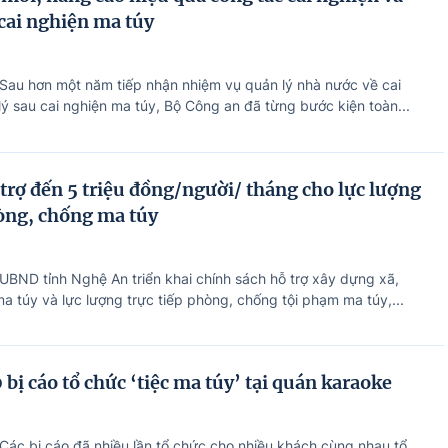
 cai nghiện ma túy
 Sau hơn một năm tiếp nhận nhiệm vụ quản lý nhà nước về cai
lý sau cai nghiện ma túy, Bộ Công an đã từng bước kiện toàn...
trợ đến 5 triệu đồng/người/ tháng cho lực lượng
hòng, chống ma túy
 UBND tỉnh Nghệ An triển khai chính sách hỗ trợ xây dựng xã,
 túy và lực lượng trực tiếp phòng, chống tội phạm ma túy,...
bị cáo tổ chức ‘tiệc ma túy’ tại quán karaoke
 Các bị cáo đã nhiều lần tổ chức cho nhiều khách cùng nhau tổ