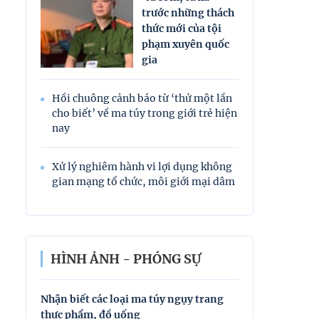
trước những thách
thức mới của tội
phạm xuyên quốc
gia
Hồi chuông cảnh báo từ ‘thử một lần
cho biết’ về ma túy trong giới trẻ hiện
nay
Xử lý nghiêm hành vi lợi dụng không
gian mạng tổ chức, môi giới mại dâm
HÌNH ẢNH - PHÓNG SỰ
Nhận biết các loại ma túy ngụy trang
Nhận biết các l
thực phẩm, đồ uống
thực phẩm, đồ 