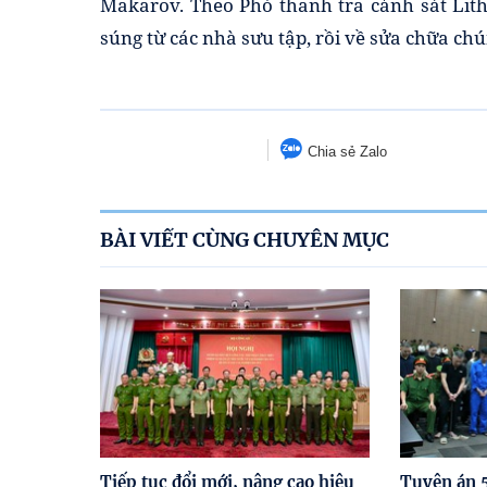
Makarov. Theo Phó thanh tra cảnh sát Lit
súng từ các nhà sưu tập, rồi về sửa chữa chú
Chia sẻ Zalo
BÀI VIẾT CÙNG CHUYÊN MỤC
Tiếp tục đổi mới, nâng cao hiệu
Tuyên án 5