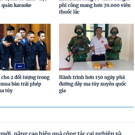
i quán karaoke
phi công mang hơn 70.000 viên
thuốc lắc
 cho 2 đối tượng trong
Hành trình hơn 150 ngày phá
 mua bán trái phép
đường dây ma túy xuyên quốc
ma túy
gia
 mới, nâng cao hiệu quả công tác cai nghiện và