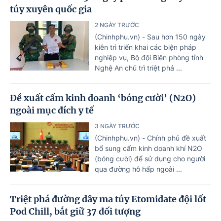
túy xuyên quốc gia
2 NGÀY TRƯỚC
(Chinhphu.vn) - Sau hơn 150 ngày
kiên trì triển khai các biện pháp
nghiệp vụ, Bộ đội Biên phòng tỉnh
Nghệ An chủ trì triệt phá ...
Đề xuất cấm kinh doanh ‘bóng cười’ (N2O)
ngoài mục đích y tế
3 NGÀY TRƯỚC
(Chinhphu.vn) - Chính phủ đề xuất
bổ sung cấm kinh doanh khí N2O
(bóng cười) để sử dụng cho người
qua đường hô hấp ngoài ...
Triệt phá đường dây ma túy Etomidate đội lốt
Pod Chill, bắt giữ 37 đối tượng