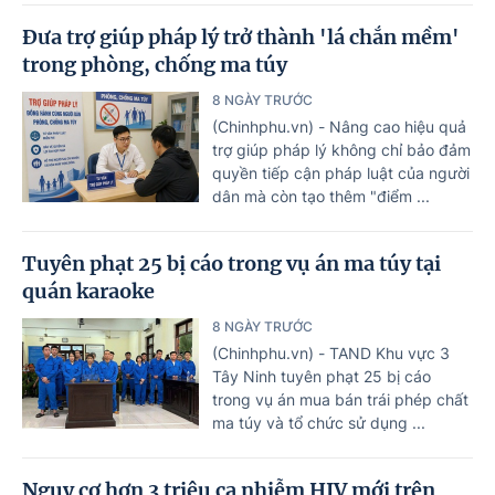
Đưa trợ giúp pháp lý trở thành 'lá chắn mềm'
trong phòng, chống ma túy
8 NGÀY TRƯỚC
(Chinhphu.vn) - Nâng cao hiệu quả
trợ giúp pháp lý không chỉ bảo đảm
quyền tiếp cận pháp luật của người
dân mà còn tạo thêm "điểm ...
Tuyên phạt 25 bị cáo trong vụ án ma túy tại
quán karaoke
8 NGÀY TRƯỚC
(Chinhphu.vn) - TAND Khu vực 3
Tây Ninh tuyên phạt 25 bị cáo
trong vụ án mua bán trái phép chất
ma túy và tổ chức sử dụng ...
Nguy cơ hơn 3 triệu ca nhiễm HIV mới trên