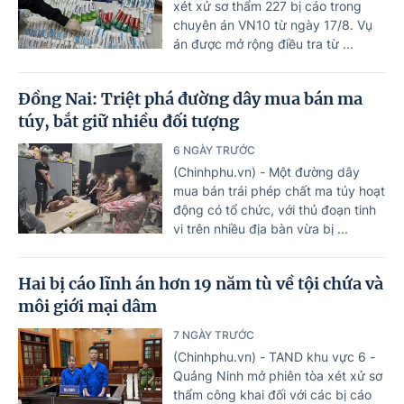
xét xử sơ thẩm 227 bị cáo trong
chuyên án VN10 từ ngày 17/8. Vụ
án được mở rộng điều tra từ ...
Đồng Nai: Triệt phá đường dây mua bán ma
túy, bắt giữ nhiều đối tượng
6 NGÀY TRƯỚC
(Chinhphu.vn) - Một đường dây
mua bán trái phép chất ma túy hoạt
động có tổ chức, với thủ đoạn tinh
vi trên nhiều địa bàn vừa bị ...
Hai bị cáo lĩnh án hơn 19 năm tù về tội chứa và
môi giới mại dâm
7 NGÀY TRƯỚC
(Chinhphu.vn) - TAND khu vực 6 -
Quảng Ninh mở phiên tòa xét xử sơ
thẩm công khai đối với các bị cáo