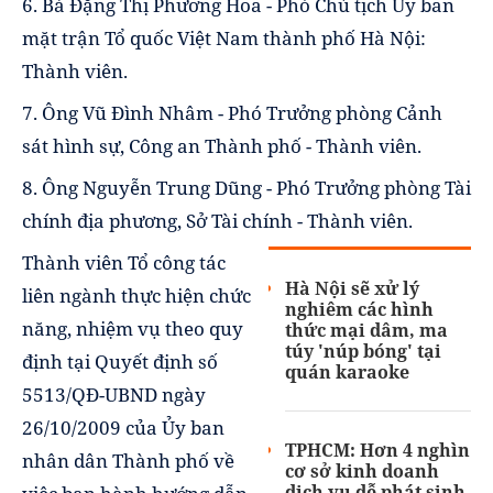
6. Bà Đặng Thị Phương Hoa - Phó Chủ tịch Ủy ban
mặt trận Tổ quốc Việt Nam thành phố Hà Nội:
Thành viên.
7. Ông Vũ Đình Nhâm - Phó Trưởng phòng Cảnh
sát hình sự, Công an Thành phố - Thành viên.
8. Ông Nguyễn Trung Dũng - Phó Trưởng phòng Tài
chính địa phương, Sở Tài chính - Thành viên.
Thành viên Tổ công tác
Hà Nội sẽ xử lý
liên ngành thực hiện chức
nghiêm các hình
năng, nhiệm vụ theo quy
thức mại dâm, ma
túy 'núp bóng' tại
định tại Quyết định số
quán karaoke
5513/QĐ-UBND ngày
26/10/2009 của Ủy ban
TPHCM: Hơn 4 nghìn
nhân dân Thành phố về
cơ sở kinh doanh
dịch vụ dễ phát sinh