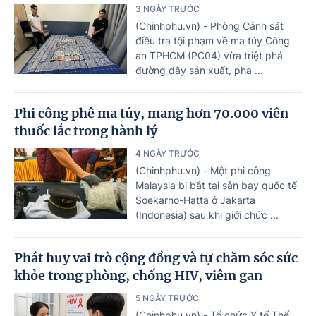
3 NGÀY TRƯỚC
(Chinhphu.vn) - Phòng Cảnh sát
điều tra tội phạm về ma túy Công
an TPHCM (PC04) vừa triệt phá
đường dây sản xuất, pha ...
Phi công phê ma túy, mang hơn 70.000 viên
thuốc lắc trong hành lý
4 NGÀY TRƯỚC
(Chinhphu.vn) - Một phi công
Malaysia bị bắt tại sân bay quốc tế
Soekarno-Hatta ở Jakarta
(Indonesia) sau khi giới chức ...
Phát huy vai trò cộng đồng và tự chăm sóc sức
khỏe trong phòng, chống HIV, viêm gan
5 NGÀY TRƯỚC
(Chinhphu.vn) - Tổ chức Y tế Thế