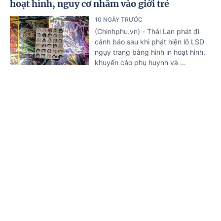
hoạt hình, nguy cơ nhắm vào giới trẻ
10 NGÀY TRƯỚC
(Chinhphu.vn) - Thái Lan phát đi
cảnh báo sau khi phát hiện lô LSD
ngụy trang bằng hình in hoạt hình,
khuyến cáo phụ huynh và ...
Khởi tố 2 bị can mua bán trái phép chất ma túy
dạng Tobacco
Trang chủ
Tin mới
Văn bản
10 NGÀY TRƯỚC
(Chinhphu.vn) - Công an tỉnh Hưng
Yên đã khởi tố, bắt tạm giam 2 bị
can trong đường dây mua bán trái
phép chất ma túy ...
Cảnh báo thủ đoạn môi giới mại dâm núp
bóng quảng cáo trên mạng xã hội