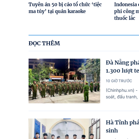
Tuyên án 50 bị cáo tổ chức ‘tiệc
Indonesia 
ma túy’ tại quán karaoke
phi công 
thuốc lắc
ĐỌC THÊM
Đà Nẵng phá
1.300 lượt t
10 GIỜ TRƯỚC
(Chinhphu.vn) -
soát, đấu tranh,
Hà Tĩnh phá
sinh