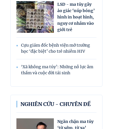
LSD - ma túy gây
ảo giác ‘núp bóng’
hình in hoạt hình,
nguy cơ nhắm vào
giới trẻ
Cựu giám đốc bệnh viện mở trường
học ‘đặc biệt’ cho trẻ nhiễm HIV
‘Xã không ma túy’: Những nỗ lực âm
thầm và cuộc đời tái sinh
NGHIÊN CỨU - CHUYÊN ĐỀ
Ngăn chặn ma túy
‘từ sớm, từ xa’