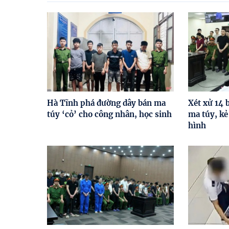
Hà Tĩnh phá đường dây bán ma
Xét xử 14 
túy ‘cỏ’ cho công nhân, học sinh
ma túy, kẻ
hình