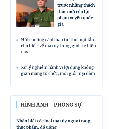
trước những thách
thức mới của tội
phạm xuyên quốc
gia
Hồi chuông cảnh báo từ ‘thử một lần
cho biết’ về ma túy trong giới trẻ hiện
nay
Xử lý nghiêm hành vi lợi dụng không
gian mạng tổ chức, môi giới mại dâm
HÌNH ẢNH - PHÓNG SỰ
Nhận biết các loại ma túy ngụy trang
Nhận biết các l
thực phẩm, đồ uống
thực phẩm, đồ 