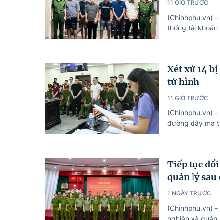
11 GIỜ TRƯỚC
(Chinhphu.vn) -
thống tài khoản
Xét xử 14 b
tử hình
11 GIỜ TRƯỚC
(Chinhphu.vn) -
đường dây ma tú
Tiếp tục đổi
quản lý sau
1 NGÀY TRƯỚC
(Chinhphu.vn) -
nghiện và quản 