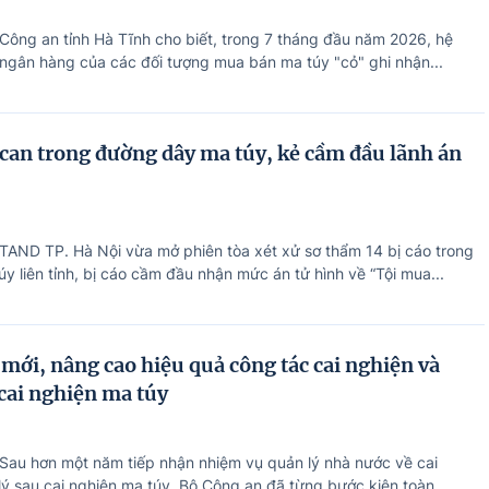
 Công an tỉnh Hà Tĩnh cho biết, trong 7 tháng đầu năm 2026, hệ
 ngân hàng của các đối tượng mua bán ma túy "cỏ" ghi nhận...
ị can trong đường dây ma túy, kẻ cầm đầu lãnh án
 TAND TP. Hà Nội vừa mở phiên tòa xét xử sơ thẩm 14 bị cáo trong
y liên tỉnh, bị cáo cầm đầu nhận mức án tử hình về “Tội mua...
 mới, nâng cao hiệu quả công tác cai nghiện và
 cai nghiện ma túy
 Sau hơn một năm tiếp nhận nhiệm vụ quản lý nhà nước về cai
lý sau cai nghiện ma túy, Bộ Công an đã từng bước kiện toàn...