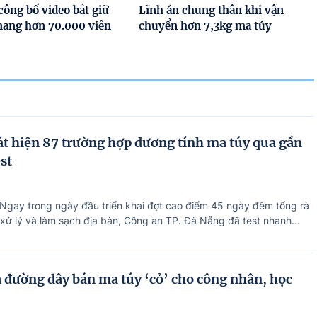
công bố video bắt giữ
Lĩnh án chung thân khi vận
mang hơn 70.000 viên
chuyển hơn 7,3kg ma túy
t hiện 87 trường hợp dương tính ma túy qua gần
est
 Ngay trong ngày đầu triển khai đợt cao điểm 45 ngày đêm tổng rà
 xử lý và làm sạch địa bàn, Công an TP. Đà Nẵng đã test nhanh...
 đường dây bán ma túy ‘cỏ’ cho công nhân, học