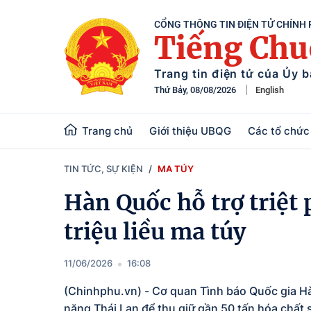
CỔNG THÔNG TIN ĐIỆN TỬ CHÍNH
Tiếng Ch
Trang tin điện tử của Ủy 
Thứ Bảy, 08/08/2026
English
Trang chủ
Giới thiệu UBQG
Các tổ chức 
TIN TỨC, SỰ KIỆN
MA TÚY
Hàn Quốc hỗ trợ triệt
triệu liều ma túy
11/06/2026
16:08
(Chinhphu.vn) - Cơ quan Tình báo Quốc gia Hà
năng Thái Lan để thu giữ gần 50 tấn hóa chất s