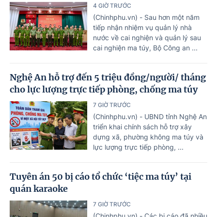
4 GIỜ TRƯỚC
(Chinhphu.vn) - Sau hơn một năm
tiếp nhận nhiệm vụ quản lý nhà
nước về cai nghiện và quản lý sau
cai nghiện ma túy, Bộ Công an ...
Nghệ An hỗ trợ đến 5 triệu đồng/người/ tháng
cho lực lượng trực tiếp phòng, chống ma túy
7 GIỜ TRƯỚC
(Chinhphu.vn) - UBND tỉnh Nghệ An
triển khai chính sách hỗ trợ xây
dựng xã, phường không ma túy và
lực lượng trực tiếp phòng, ...
Tuyên án 50 bị cáo tổ chức ‘tiệc ma túy’ tại
quán karaoke
7 GIỜ TRƯỚC
(Chinhphu.vn) - Các bị cáo đã nhiều