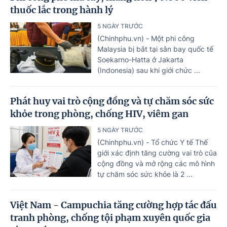
thuốc lắc trong hành lý
5 NGÀY TRƯỚC
(Chinhphu.vn) - Một phi công
Malaysia bị bắt tại sân bay quốc tế
Soekarno-Hatta ở Jakarta
(Indonesia) sau khi giới chức ...
Phát huy vai trò cộng đồng và tự chăm sóc sức
khỏe trong phòng, chống HIV, viêm gan
5 NGÀY TRƯỚC
(Chinhphu.vn) - Tổ chức Y tế Thế
giới xác định tăng cường vai trò của
cộng đồng và mở rộng các mô hình
tự chăm sóc sức khỏe là 2 ...
Việt Nam - Campuchia tăng cường hợp tác đấu
tranh phòng, chống tội phạm xuyên quốc gia