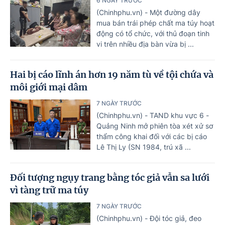
6 NGÀY TRƯỚC
(Chinhphu.vn) - Một đường dây
mua bán trái phép chất ma túy hoạt
động có tổ chức, với thủ đoạn tinh
vi trên nhiều địa bàn vừa bị ...
Hai bị cáo lĩnh án hơn 19 năm tù về tội chứa và
môi giới mại dâm
7 NGÀY TRƯỚC
(Chinhphu.vn) - TAND khu vực 6 -
Quảng Ninh mở phiên tòa xét xử sơ
thẩm công khai đối với các bị cáo
Lê Thị Ly (SN 1984, trú xã ...
Đối tượng ngụy trang bằng tóc giả vẫn sa lưới
vì tàng trữ ma túy
7 NGÀY TRƯỚC
(Chinhphu.vn) - Đội tóc giả, đeo