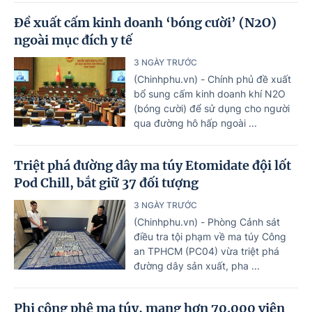
Đề xuất cấm kinh doanh ‘bóng cười’ (N2O)
ngoài mục đích y tế
3 NGÀY TRƯỚC
(Chinhphu.vn) - Chính phủ đề xuất
bổ sung cấm kinh doanh khí N2O
(bóng cười) để sử dụng cho người
qua đường hô hấp ngoài ...
Triệt phá đường dây ma túy Etomidate đội lốt
Pod Chill, bắt giữ 37 đối tượng
3 NGÀY TRƯỚC
(Chinhphu.vn) - Phòng Cảnh sát
điều tra tội phạm về ma túy Công
an TPHCM (PC04) vừa triệt phá
đường dây sản xuất, pha ...
Phi công phê ma túy, mang hơn 70.000 viên