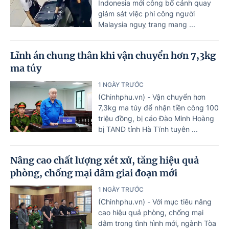
Indonesia mới công bố cảnh quay
giám sát việc phi công người
Malaysia nguỵ trang mang ...
Lĩnh án chung thân khi vận chuyển hơn 7,3kg
ma túy
1 NGÀY TRƯỚC
(Chinhphu.vn) - Vận chuyển hơn
7,3kg ma túy để nhận tiền công 100
triệu đồng, bị cáo Đào Minh Hoàng
bị TAND tỉnh Hà Tĩnh tuyên ...
Nâng cao chất lượng xét xử, tăng hiệu quả
phòng, chống mại dâm giai đoạn mới
1 NGÀY TRƯỚC
(Chinhphu.vn) - Với mục tiêu nâng
cao hiệu quả phòng, chống mại
dâm trong tình hình mới, ngành Tòa