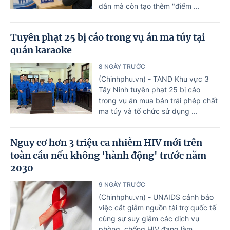
dân mà còn tạo thêm "điểm ...
Tuyên phạt 25 bị cáo trong vụ án ma túy tại
quán karaoke
8 NGÀY TRƯỚC
(Chinhphu.vn) - TAND Khu vực 3
Tây Ninh tuyên phạt 25 bị cáo
trong vụ án mua bán trái phép chất
ma túy và tổ chức sử dụng ...
Nguy cơ hơn 3 triệu ca nhiễm HIV mới trên
toàn cầu nếu không 'hành động' trước năm
2030
9 NGÀY TRƯỚC
(Chinhphu.vn) - UNAIDS cảnh báo
việc cắt giảm nguồn tài trợ quốc tế
cùng sự suy giảm các dịch vụ
phòng, chống HIV đang làm ...