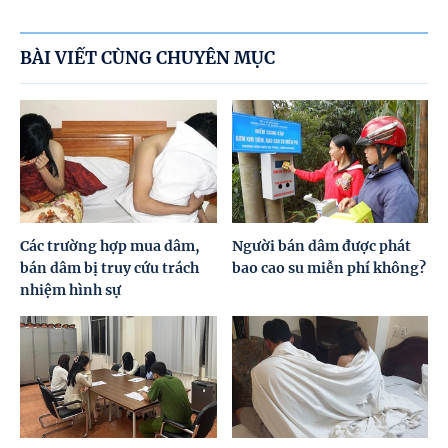
BÀI VIẾT CÙNG CHUYÊN MỤC
Các trường hợp mua dâm,
Người bán dâm được phát
bán dâm bị truy cứu trách
bao cao su miễn phí không?
nhiệm hình sự