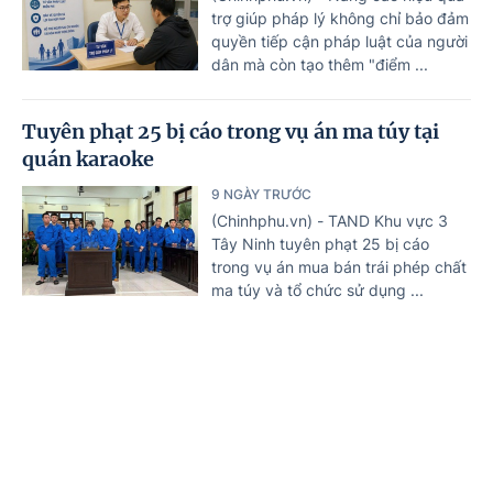
trợ giúp pháp lý không chỉ bảo đảm
quyền tiếp cận pháp luật của người
dân mà còn tạo thêm "điểm ...
Tuyên phạt 25 bị cáo trong vụ án ma túy tại
quán karaoke
9 NGÀY TRƯỚC
(Chinhphu.vn) - TAND Khu vực 3
Tây Ninh tuyên phạt 25 bị cáo
trong vụ án mua bán trái phép chất
ma túy và tổ chức sử dụng ...
Nguy cơ hơn 3 triệu ca nhiễm HIV mới trên
toàn cầu nếu không 'hành động' trước năm
Trang chủ
Tin mới
Văn bản
2030
10 NGÀY TRƯỚC
(Chinhphu.vn) - UNAIDS cảnh báo