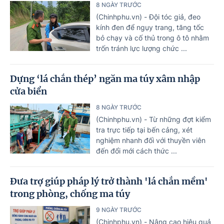
8 NGÀY TRƯỚC
(Chinhphu.vn) - Đội tóc giả, đeo
kính đen để ngụy trang, tăng tốc
bỏ chạy và cố thủ trong ô tô nhằm
trốn tránh lực lượng chức ...
Dựng ‘lá chắn thép’ ngăn ma túy xâm nhập
cửa biển
8 NGÀY TRƯỚC
(Chinhphu.vn) - Từ những đợt kiểm
tra trực tiếp tại bến cảng, xét
nghiệm nhanh đối với thuyền viên
đến đổi mới cách thức ...
Đưa trợ giúp pháp lý trở thành 'lá chắn mềm'
trong phòng, chống ma túy
9 NGÀY TRƯỚC
(Chinhphu.vn) - Nâng cao hiệu quả