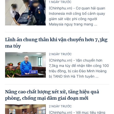
1 NGÀY TRƯỚC
(Chinhphu.vn) - Cơ quan hải quan
Indonesia mới công bố cảnh quay
giám sát việc phi công người
Malaysia nguỵ trang mang ...
Lĩnh án chung thân khi vận chuyển hơn 7,3kg
ma túy
2 NGÀY TRƯỚC
(Chinhphu.vn) - Vận chuyển hơn
7,3kg ma túy để nhận tiền công 100
triệu đồng, bị cáo Đào Minh Hoàng
bị TAND tỉnh Hà Tĩnh tuyên ...
Nâng cao chất lượng xét xử, tăng hiệu quả
phòng, chống mại dâm giai đoạn mới
2 NGÀY TRƯỚC
(Chinhphu.vn) - Với mục tiêu nâng