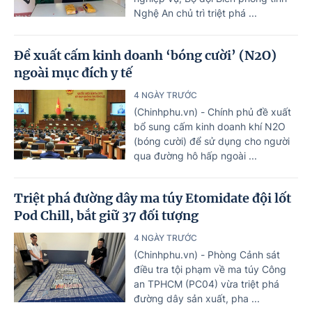
Nghệ An chủ trì triệt phá ...
Đề xuất cấm kinh doanh ‘bóng cười’ (N2O)
ngoài mục đích y tế
4 NGÀY TRƯỚC
(Chinhphu.vn) - Chính phủ đề xuất
bổ sung cấm kinh doanh khí N2O
(bóng cười) để sử dụng cho người
qua đường hô hấp ngoài ...
Triệt phá đường dây ma túy Etomidate đội lốt
Pod Chill, bắt giữ 37 đối tượng
4 NGÀY TRƯỚC
(Chinhphu.vn) - Phòng Cảnh sát
điều tra tội phạm về ma túy Công
an TPHCM (PC04) vừa triệt phá
đường dây sản xuất, pha ...