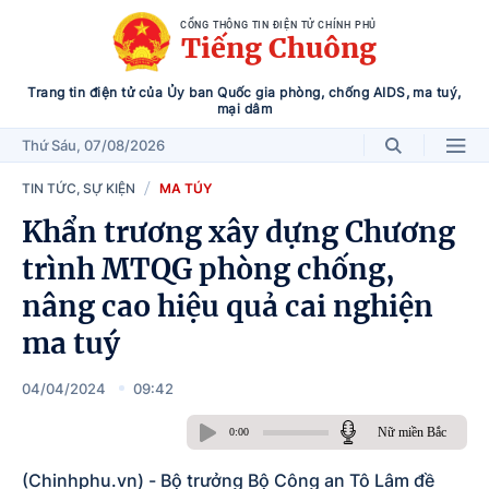
CỔNG THÔNG TIN ĐIỆN TỬ CHÍNH PHỦ
Tiếng Chuông
Trang tin điện tử của Ủy ban Quốc gia phòng, chống AIDS, ma tuý,
mại dâm
Thứ Sáu
, 07/08/2026
TIN TỨC, SỰ KIỆN
MA TÚY
Khẩn trương xây dựng Chương
trình MTQG phòng chống,
nâng cao hiệu quả cai nghiện
ma tuý
04/04/2024
09:42
Nữ miền Bắc
0:00
(Chinhphu.vn) - Bộ trưởng Bộ Công an Tô Lâm đề