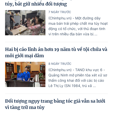
túy, bắt giữ nhiều đối tượng
7 NGÀY TRƯỚC
(Chinhphu.vn) - Một đường dây
mua bán trái phép chất ma túy hoạt
động có tổ chức, với thủ đoạn tinh
vi trên nhiều địa bàn vừa bị ...
Hai bị cáo lĩnh án hơn 19 năm tù về tội chứa và
môi giới mại dâm
8 NGÀY TRƯỚC
(Chinhphu.vn) - TAND khu vực 6 -
Quảng Ninh mở phiên tòa xét xử sơ
thẩm công khai đối với các bị cáo
Lê Thị Ly (SN 1984, trú xã ...
Đối tượng ngụy trang bằng tóc giả vẫn sa lưới
vì tàng trữ ma túy