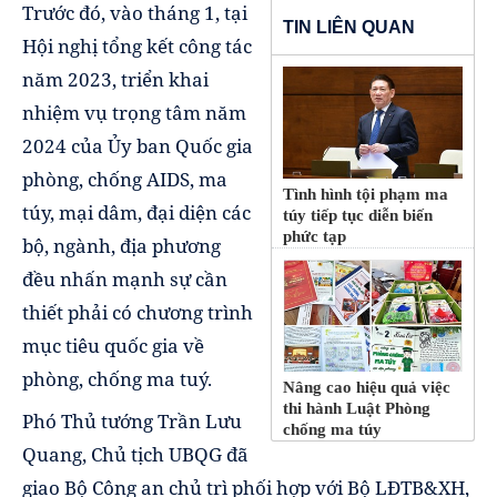
Trước đó, vào tháng 1, tại
TIN LIÊN QUAN
Hội nghị tổng kết công tác
năm 2023, triển khai
nhiệm vụ trọng tâm năm
2024 của Ủy ban Quốc gia
phòng, chống AIDS, ma
Tình hình tội phạm ma
túy, mại dâm, đại diện các
túy tiếp tục diễn biến
phức tạp
bộ, ngành, địa phương
đều nhấn mạnh sự cần
thiết phải có chương trình
mục tiêu quốc gia về
phòng, chống ma tuý.
Nâng cao hiệu quả việc
thi hành Luật Phòng
Phó Thủ tướng Trần Lưu
chống ma túy
Quang, Chủ tịch UBQG đã
giao Bộ Công an chủ trì phối hợp với Bộ LĐTB&XH,