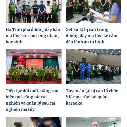
Hà Tĩnh phá đường dây bán
Xét xử 14 bị can trong
ma túy ‘cỏ’ cho công nhân,
đường dây ma túy, kẻ cầm
học sinh
đầu lãnh án tử hình
Tiếp tục đổi mới, nâng cao
Tuyên án 50 bị cáo tổ chức
hiệu quả công tác cai
‘tiệc ma túy’ tại quán
nghiện và quản lý sau cai
karaoke
nghiện ma túy