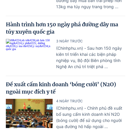
đường dây mua bán trái phép hơn
13kg ma túy ngụy trang trong ...
Hành trình hơn 150 ngày phá đường dây ma
túy xuyên quốc gia
3 NGÀY TRƯỚC
(Chinhphu.vn) - Sau hơn 150 ngày
kiên trì triển khai các biện pháp
nghiệp vụ, Bộ đội Biên phòng tỉnh
Nghệ An chủ trì triệt phá ...
Đề xuất cấm kinh doanh ‘bóng cười’ (N2O)
ngoài mục đích y tế
4 NGÀY TRƯỚC
(Chinhphu.vn) - Chính phủ đề xuất
bổ sung cấm kinh doanh khí N2O
(bóng cười) để sử dụng cho người
qua đường hô hấp ngoài ...