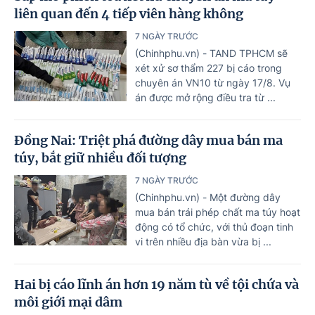
liên quan đến 4 tiếp viên hàng không
7 NGÀY TRƯỚC
(Chinhphu.vn) - TAND TPHCM sẽ
xét xử sơ thẩm 227 bị cáo trong
chuyên án VN10 từ ngày 17/8. Vụ
án được mở rộng điều tra từ ...
Đồng Nai: Triệt phá đường dây mua bán ma
túy, bắt giữ nhiều đối tượng
7 NGÀY TRƯỚC
(Chinhphu.vn) - Một đường dây
mua bán trái phép chất ma túy hoạt
động có tổ chức, với thủ đoạn tinh
vi trên nhiều địa bàn vừa bị ...
Hai bị cáo lĩnh án hơn 19 năm tù về tội chứa và
môi giới mại dâm