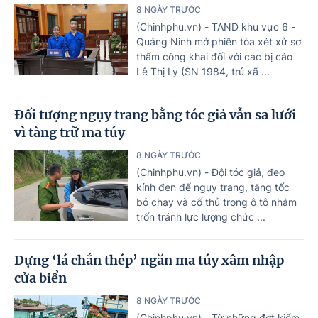
8 NGÀY TRƯỚC
(Chinhphu.vn) - TAND khu vực 6 -
Quảng Ninh mở phiên tòa xét xử sơ
thẩm công khai đối với các bị cáo
Lê Thị Ly (SN 1984, trú xã ...
Đối tượng ngụy trang bằng tóc giả vẫn sa lưới
vì tàng trữ ma túy
8 NGÀY TRƯỚC
(Chinhphu.vn) - Đội tóc giả, đeo
kính đen để ngụy trang, tăng tốc
bỏ chạy và cố thủ trong ô tô nhằm
trốn tránh lực lượng chức ...
Dựng ‘lá chắn thép’ ngăn ma túy xâm nhập
cửa biển
8 NGÀY TRƯỚC
(Chinhphu.vn) - Từ những đợt kiểm