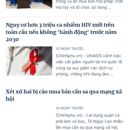
trong vụ án mua bán trái phép chất
ma túy và tổ chức sử dụng ...
Nguy cơ hơn 3 triệu ca nhiễm HIV mới trên
toàn cầu nếu không 'hành động' trước năm
2030
10 NGÀY TRƯỚC
(Chinhphu.vn) - UNAIDS cảnh báo
việc cắt giảm nguồn tài trợ quốc tế
cùng sự suy giảm các dịch vụ
phòng, chống HIV đang làm ...
Xét xử hai bị cáo mua bán cần sa qua mạng xã
hội
10 NGÀY TRƯỚC
(Chinhphu.vn) - Lợi dụng quán cà
phê làm vỏ bọc, Tô Ngọc Lan nhiều
lần mua cần sa qua mạng xã hội,