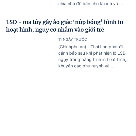
chia nhỏ để bán cho khách và ...
LSD - ma túy gây ảo giác ‘núp bóng’ hình in
hoạt hình, nguy cơ nhắm vào giới trẻ
11 NGÀY TRƯỚC
(Chinhphu.vn) - Thái Lan phát đi
cảnh báo sau khi phát hiện lô LSD
ngụy trang bằng hình in hoạt hình,
khuyến cáo phụ huynh và ...
Khởi tố 2 bị can mua bán trái phép chất ma túy
dạng Tobacco
Trang chủ
Tin mới
Văn bản
11 NGÀY TRƯỚC
(Chinhphu.vn) - Công an tỉnh Hưng
Yên đã khởi tố, bắt tạm giam 2 bị
can trong đường dây mua bán trái
phép chất ma túy ...