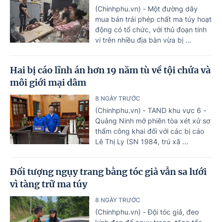
(Chinhphu.vn) - Một đường dây
mua bán trái phép chất ma túy hoạt
động có tổ chức, với thủ đoạn tinh
vi trên nhiều địa bàn vừa bị ...
Hai bị cáo lĩnh án hơn 19 năm tù về tội chứa và
môi giới mại dâm
8 NGÀY TRƯỚC
(Chinhphu.vn) - TAND khu vực 6 -
Quảng Ninh mở phiên tòa xét xử sơ
thẩm công khai đối với các bị cáo
Lê Thị Ly (SN 1984, trú xã ...
Đối tượng ngụy trang bằng tóc giả vẫn sa lưới
vì tàng trữ ma túy
8 NGÀY TRƯỚC
(Chinhphu.vn) - Đội tóc giả, đeo