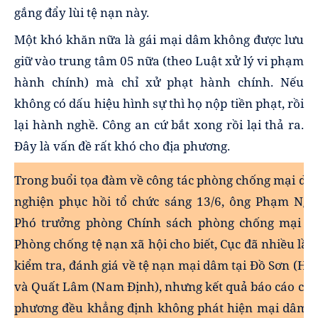
gắng đẩy lùi tệ nạn này.
Một khó khăn nữa là gái mại dâm không được lưu
giữ vào trung tâm 05 nữa (theo Luật xử lý vi phạm
hành chính) mà chỉ xử phạt hành chính. Nếu
không có dấu hiệu hình sự thì họ nộp tiền phạt, rồi
lại hành nghề. Công an cứ bắt xong rồi lại thả ra.
Đây là vấn đề rất khó cho địa phương.
Trong buổi tọa đàm về công tác phòng chống mại dâ
nghiện phục hồi tổ chức sáng 13/6, ông Phạm Ngọ
Phó trưởng phòng Chính sách phòng chống mại d
Phòng chống tệ nạn xã hội cho biết, Cục đã nhiều lần
kiểm tra, đánh giá về tệ nạn mại dâm tại Đồ Sơn (Hả
và Quất Lâm (Nam Định), nhưng kết quả báo cáo của
phương đều khẳng định không phát hiện mại dâm h