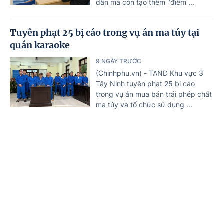
dân mà còn tạo thêm "điểm ...
Tuyên phạt 25 bị cáo trong vụ án ma túy tại
quán karaoke
9 NGÀY TRƯỚC
(Chinhphu.vn) - TAND Khu vực 3
Tây Ninh tuyên phạt 25 bị cáo
trong vụ án mua bán trái phép chất
ma túy và tổ chức sử dụng ...
Nguy cơ hơn 3 triệu ca nhiễm HIV mới trên
toàn cầu nếu không 'hành động' trước năm
Trang chủ
Tin mới
Văn bản
2030
10 NGÀY TRƯỚC
(Chinhphu.vn) - UNAIDS cảnh báo
việc cắt giảm nguồn tài trợ quốc tế
cùng sự suy giảm các dịch vụ
phòng, chống HIV đang làm ...