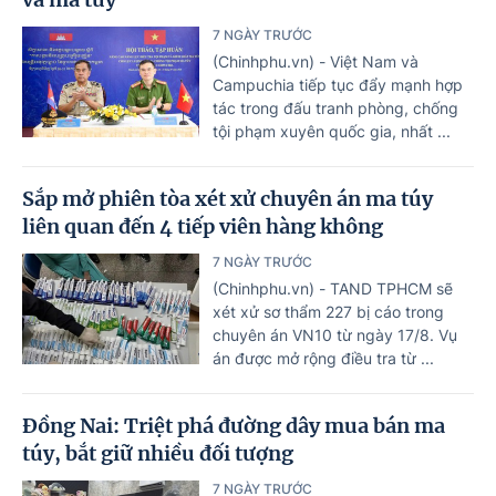
7 NGÀY TRƯỚC
(Chinhphu.vn) - Việt Nam và
Campuchia tiếp tục đẩy mạnh hợp
tác trong đấu tranh phòng, chống
tội phạm xuyên quốc gia, nhất ...
Sắp mở phiên tòa xét xử chuyên án ma túy
liên quan đến 4 tiếp viên hàng không
7 NGÀY TRƯỚC
(Chinhphu.vn) - TAND TPHCM sẽ
xét xử sơ thẩm 227 bị cáo trong
chuyên án VN10 từ ngày 17/8. Vụ
án được mở rộng điều tra từ ...
Đồng Nai: Triệt phá đường dây mua bán ma
túy, bắt giữ nhiều đối tượng
7 NGÀY TRƯỚC