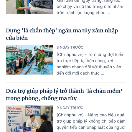
kính đen để ngụy trang, tăng tốc
bỏ chạy và cố thủ trong ô tô nhằm
trốn tránh lực lượng chức ...
Dựng ‘lá chắn thép’ ngăn ma túy xâm nhập
cửa biển
8 NGÀY TRƯỚC
(Chinhphu.vn) - Từ những đợt kiểm
tra trực tiếp tại bến cảng, xét
nghiệm nhanh đối với thuyền viên
đến đổi mới cách thức ...
Đưa trợ giúp pháp lý trở thành 'lá chắn mềm'
trong phòng, chống ma túy
9 NGÀY TRƯỚC
(Chinhphu.vn) - Nâng cao hiệu quả
trợ giúp pháp lý không chỉ bảo đảm
quyền tiếp cận pháp luật của người