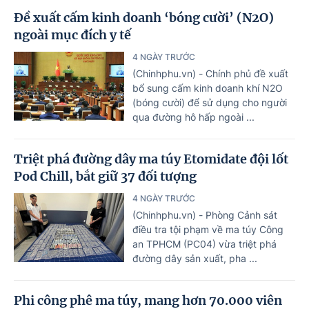
Đề xuất cấm kinh doanh ‘bóng cười’ (N2O)
ngoài mục đích y tế
4 NGÀY TRƯỚC
(Chinhphu.vn) - Chính phủ đề xuất
bổ sung cấm kinh doanh khí N2O
(bóng cười) để sử dụng cho người
qua đường hô hấp ngoài ...
Triệt phá đường dây ma túy Etomidate đội lốt
Pod Chill, bắt giữ 37 đối tượng
4 NGÀY TRƯỚC
(Chinhphu.vn) - Phòng Cảnh sát
điều tra tội phạm về ma túy Công
an TPHCM (PC04) vừa triệt phá
đường dây sản xuất, pha ...
Phi công phê ma túy, mang hơn 70.000 viên