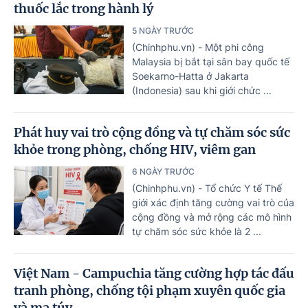
thuốc lắc trong hành lý
5 NGÀY TRƯỚC
(Chinhphu.vn) - Một phi công
Malaysia bị bắt tại sân bay quốc tế
Soekarno-Hatta ở Jakarta
(Indonesia) sau khi giới chức ...
Phát huy vai trò cộng đồng và tự chăm sóc sức
khỏe trong phòng, chống HIV, viêm gan
6 NGÀY TRƯỚC
(Chinhphu.vn) - Tổ chức Y tế Thế
giới xác định tăng cường vai trò của
cộng đồng và mở rộng các mô hình
tự chăm sóc sức khỏe là 2 ...
Việt Nam - Campuchia tăng cường hợp tác đấu
tranh phòng, chống tội phạm xuyên quốc gia
và ma túy