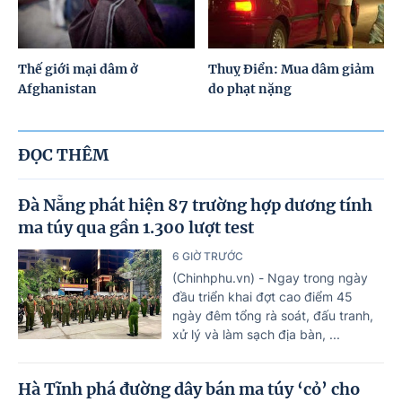
Thế giới mại dâm ở
Thuỵ Điển: Mua dâm giảm
Afghanistan
do phạt nặng
ĐỌC THÊM
Đà Nẵng phát hiện 87 trường hợp dương tính
ma túy qua gần 1.300 lượt test
6 GIỜ TRƯỚC
(Chinhphu.vn) - Ngay trong ngày
đầu triển khai đợt cao điểm 45
ngày đêm tổng rà soát, đấu tranh,
xử lý và làm sạch địa bàn, ...
Hà Tĩnh phá đường dây bán ma túy ‘cỏ’ cho