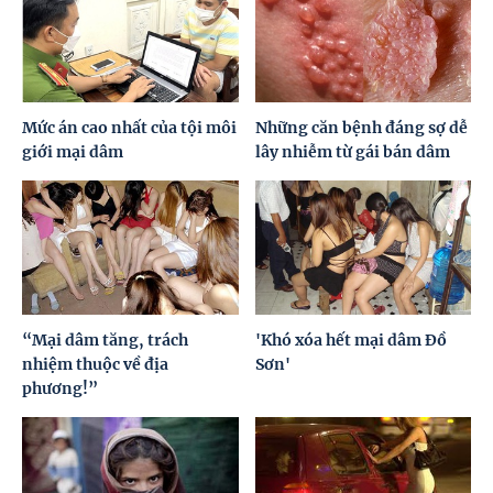
Mức án cao nhất của tội môi
Những căn bệnh đáng sợ dễ
giới mại dâm
lây nhiễm từ gái bán dâm
“Mại dâm tăng, trách
'Khó xóa hết mại dâm Đồ
nhiệm thuộc về địa
Sơn'
phương!”