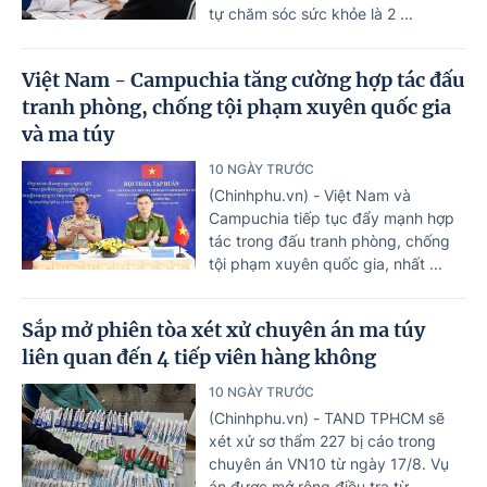
tự chăm sóc sức khỏe là 2 ...
Việt Nam - Campuchia tăng cường hợp tác đấu
tranh phòng, chống tội phạm xuyên quốc gia
và ma túy
10 NGÀY TRƯỚC
(Chinhphu.vn) - Việt Nam và
Campuchia tiếp tục đẩy mạnh hợp
tác trong đấu tranh phòng, chống
tội phạm xuyên quốc gia, nhất ...
Sắp mở phiên tòa xét xử chuyên án ma túy
liên quan đến 4 tiếp viên hàng không
10 NGÀY TRƯỚC
(Chinhphu.vn) - TAND TPHCM sẽ
xét xử sơ thẩm 227 bị cáo trong
chuyên án VN10 từ ngày 17/8. Vụ
án được mở rộng điều tra từ ...