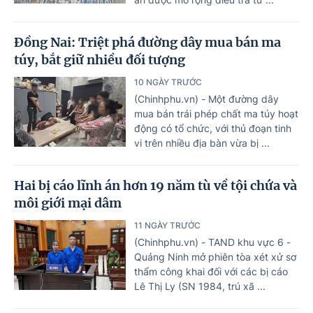
Đồng Nai: Triệt phá đường dây mua bán ma
túy, bắt giữ nhiều đối tượng
10 NGÀY TRƯỚC
(Chinhphu.vn) - Một đường dây
mua bán trái phép chất ma túy hoạt
động có tổ chức, với thủ đoạn tinh
vi trên nhiều địa bàn vừa bị ...
Hai bị cáo lĩnh án hơn 19 năm tù về tội chứa và
môi giới mại dâm
11 NGÀY TRƯỚC
(Chinhphu.vn) - TAND khu vực 6 -
Quảng Ninh mở phiên tòa xét xử sơ
thẩm công khai đối với các bị cáo
Lê Thị Ly (SN 1984, trú xã ...