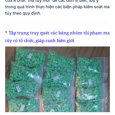
của 8 chất “ma túy mới” để các đơn vị biết, lưu ý
trong quá trình thực hiện các biện pháp kiểm soát ma
túy theo quy định.
*
Tập trung truy quét các băng nhóm tội phạm ma
túy có tổ chức, giáp ranh biên giới