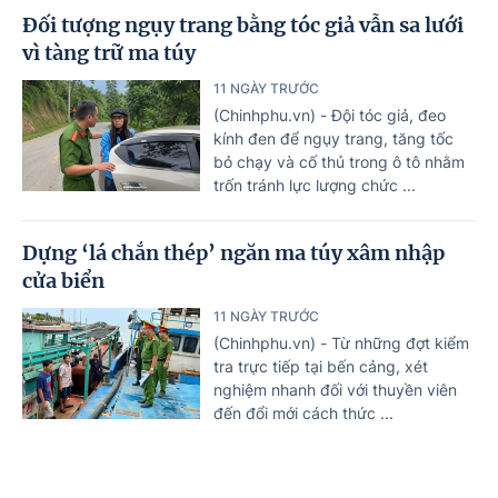
Đối tượng ngụy trang bằng tóc giả vẫn sa lưới
vì tàng trữ ma túy
11 NGÀY TRƯỚC
(Chinhphu.vn) - Đội tóc giả, đeo
kính đen để ngụy trang, tăng tốc
bỏ chạy và cố thủ trong ô tô nhằm
trốn tránh lực lượng chức ...
Dựng ‘lá chắn thép’ ngăn ma túy xâm nhập
cửa biển
11 NGÀY TRƯỚC
(Chinhphu.vn) - Từ những đợt kiểm
tra trực tiếp tại bến cảng, xét
nghiệm nhanh đối với thuyền viên
đến đổi mới cách thức ...
Đưa trợ giúp pháp lý trở thành 'lá chắn mềm'