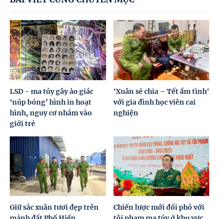
LSD - ma túy gây ảo giác
'Xuân sẻ chia – Tết ấm tình'
‘núp bóng’ hình in hoạt
với gia đình học viên cai
hình, nguy cơ nhắm vào
nghiện
giới trẻ
Giữ sắc xuân tươi đẹp trên
Chiến lược mới đối phó với
mảnh đất Phố Hiến
tội phạm ma túy ở khu vực