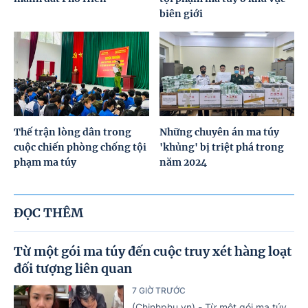
biên giới
Thế trận lòng dân trong
Những chuyên án ma túy
cuộc chiến phòng chống tội
'khủng' bị triệt phá trong
phạm ma túy
năm 2024
ĐỌC THÊM
Từ một gói ma túy đến cuộc truy xét hàng loạt
đối tượng liên quan
7 GIỜ TRƯỚC
(Chinhphu.vn) - Từ một gói ma túy