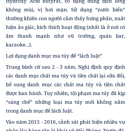
Hydroxy Acid Butyrat, có dạng dung dịch lỏng
không mùi, vị hơi mặn. Sử dụng “nước biển”
thường khiến con người cảm thấy hưng phấn, xuất
hiện ảo giác, kích thích hoạt động (nhất là ở nơi có
âm thanh mạnh như vũ trường, quán bar,
karaoke...).
Lợi dụng danh mục ma túy để “lách luật”
Trung bình cứ sau 2 - 3 năm, Nghị định quy định
các danh mục chất ma túy và tiền chất lại sửa đổi,
bổ sung danh mục các chất ma túy và tiền chất
được ban hành. Tuy nhiên, tội phạm ma túy đã kịp
“sáng chế” những loại ma túy mới không nằm
trong danh mục để lách luật.
Vào năm 2015 - 2016, cảnh sát phát hiện nhiều vụ
nhập lậu hàng tấn lá khát về Hải Phòng. Trước đó,