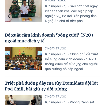
6 NGÀY TRƯỚC
(Chinhphu.vn) - Sau hơn 150 ngày
kiên trì triển khai các biện pháp
nghiệp vụ, Bộ đội Biên phòng tỉnh
Nghệ An chủ trì triệt phá ...
Đề xuất cấm kinh doanh ‘bóng cười’ (N2O)
ngoài mục đích y tế
7 NGÀY TRƯỚC
(Chinhphu.vn) - Chính phủ đề xuất
bổ sung cấm kinh doanh khí N2O
(bóng cười) để sử dụng cho người
qua đường hô hấp ngoài ...
Triệt phá đường dây ma túy Etomidate đội lốt
Pod Chill, bắt giữ 37 đối tượng
7 NGÀY TRƯỚC
(Chinhphu.vn) - Phòng Cảnh sát