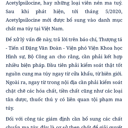
Acetylpsilocine, hay những loại viên nén ma tuý.
Sau khi phát hiện, tới tháng 5/2020,
Acetylpsilocine mới được bổ sung vào danh mục
chất ma túy tại Việt Nam.
Để xử lý vấn đề này, trả lời trên báo chí, Thượng tá
- Tiến sĩ Đặng Văn Đoàn - Viện phó Viện Khoa học
Hình sự, Bộ Công an cho rằng, cần phải kết hợp
nhiều biện pháp. Đầu tiên phải kiểm soát thật tốt
nguồn cung ma túy ngay từ cửa khẩu, từ biên giới.
Ngoài ra, ngay từ trong nội địa cần phải kiểm soát
chặt chẽ các hóa chất, tiền chất cũng như các loại
tân dược, thuốc thú y có liên quan tội phạm ma
túy.
Đối với công tác giám định cần bổ sung các chất
chuẩn ma túy, đây là cơ sở then chốt để giải quyết