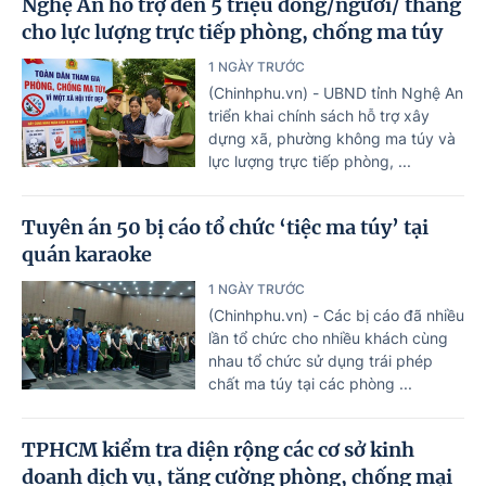
Nghệ An hỗ trợ đến 5 triệu đồng/người/ tháng
cho lực lượng trực tiếp phòng, chống ma túy
1 NGÀY TRƯỚC
(Chinhphu.vn) - UBND tỉnh Nghệ An
triển khai chính sách hỗ trợ xây
dựng xã, phường không ma túy và
lực lượng trực tiếp phòng, ...
Tuyên án 50 bị cáo tổ chức ‘tiệc ma túy’ tại
quán karaoke
1 NGÀY TRƯỚC
(Chinhphu.vn) - Các bị cáo đã nhiều
lần tổ chức cho nhiều khách cùng
nhau tổ chức sử dụng trái phép
chất ma túy tại các phòng ...
TPHCM kiểm tra diện rộng các cơ sở kinh
doanh dịch vụ, tăng cường phòng, chống mại