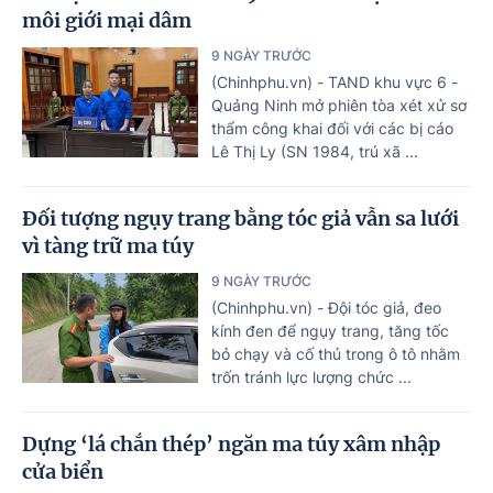
môi giới mại dâm
9 NGÀY TRƯỚC
(Chinhphu.vn) - TAND khu vực 6 -
Quảng Ninh mở phiên tòa xét xử sơ
thẩm công khai đối với các bị cáo
Lê Thị Ly (SN 1984, trú xã ...
Đối tượng ngụy trang bằng tóc giả vẫn sa lưới
vì tàng trữ ma túy
9 NGÀY TRƯỚC
(Chinhphu.vn) - Đội tóc giả, đeo
kính đen để ngụy trang, tăng tốc
bỏ chạy và cố thủ trong ô tô nhằm
trốn tránh lực lượng chức ...
Dựng ‘lá chắn thép’ ngăn ma túy xâm nhập
cửa biển