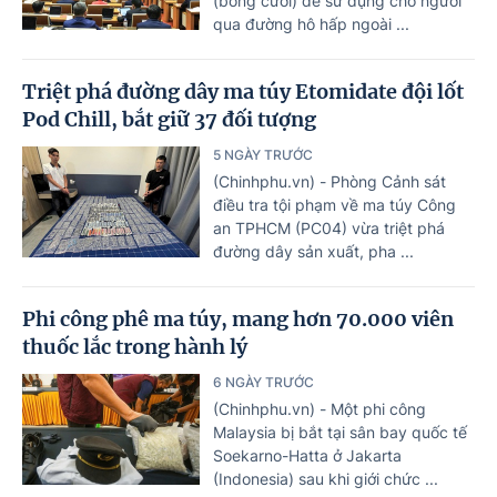
(bóng cười) để sử dụng cho người
qua đường hô hấp ngoài ...
Triệt phá đường dây ma túy Etomidate đội lốt
Pod Chill, bắt giữ 37 đối tượng
5 NGÀY TRƯỚC
(Chinhphu.vn) - Phòng Cảnh sát
điều tra tội phạm về ma túy Công
an TPHCM (PC04) vừa triệt phá
đường dây sản xuất, pha ...
Phi công phê ma túy, mang hơn 70.000 viên
thuốc lắc trong hành lý
6 NGÀY TRƯỚC
(Chinhphu.vn) - Một phi công
Malaysia bị bắt tại sân bay quốc tế
Soekarno-Hatta ở Jakarta
(Indonesia) sau khi giới chức ...