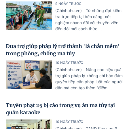
9 NGÀY TRƯỚC
(Chinhphu.vn) - Từ những đợt kiểm
tra trực tiếp tại bến cảng, xét
nghiệm nhanh đối với thuyền viên
đến đổi mới cách thức ...
Đưa trợ giúp pháp lý trở thành 'lá chắn mềm'
trong phòng, chống ma túy
10 NGÀY TRƯỚC
(Chinhphu.vn) - Nâng cao hiệu quả
trợ giúp pháp lý không chỉ bảo đảm
quyền tiếp cận pháp luật của người
dân mà còn tạo thêm "điểm ...
Tuyên phạt 25 bị cáo trong vụ án ma túy tại
quán karaoke
10 NGÀY TRƯỚC
(Chinhphu.vn) - TAND Khu vực 3