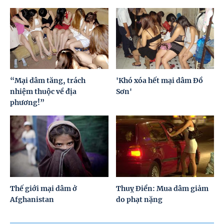
“Mại dâm tăng, trách
'Khó xóa hết mại dâm Đồ
nhiệm thuộc về địa
Sơn'
phương!”
Thế giới mại dâm ở
Thuỵ Điển: Mua dâm giảm
Afghanistan
do phạt nặng