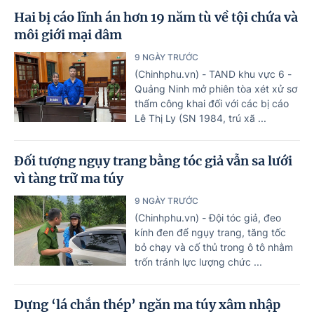
Hai bị cáo lĩnh án hơn 19 năm tù về tội chứa và
môi giới mại dâm
9 NGÀY TRƯỚC
(Chinhphu.vn) - TAND khu vực 6 -
Quảng Ninh mở phiên tòa xét xử sơ
thẩm công khai đối với các bị cáo
Lê Thị Ly (SN 1984, trú xã ...
Đối tượng ngụy trang bằng tóc giả vẫn sa lưới
vì tàng trữ ma túy
9 NGÀY TRƯỚC
(Chinhphu.vn) - Đội tóc giả, đeo
kính đen để ngụy trang, tăng tốc
bỏ chạy và cố thủ trong ô tô nhằm
trốn tránh lực lượng chức ...
Dựng ‘lá chắn thép’ ngăn ma túy xâm nhập