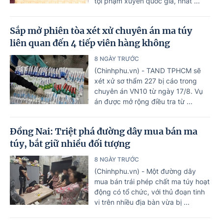
tội phạm xuyên quốc gia, nhất ...
Sắp mở phiên tòa xét xử chuyên án ma túy
liên quan đến 4 tiếp viên hàng không
8 NGÀY TRƯỚC
(Chinhphu.vn) - TAND TPHCM sẽ
xét xử sơ thẩm 227 bị cáo trong
chuyên án VN10 từ ngày 17/8. Vụ
án được mở rộng điều tra từ ...
Đồng Nai: Triệt phá đường dây mua bán ma
túy, bắt giữ nhiều đối tượng
8 NGÀY TRƯỚC
(Chinhphu.vn) - Một đường dây
mua bán trái phép chất ma túy hoạt
động có tổ chức, với thủ đoạn tinh
vi trên nhiều địa bàn vừa bị ...