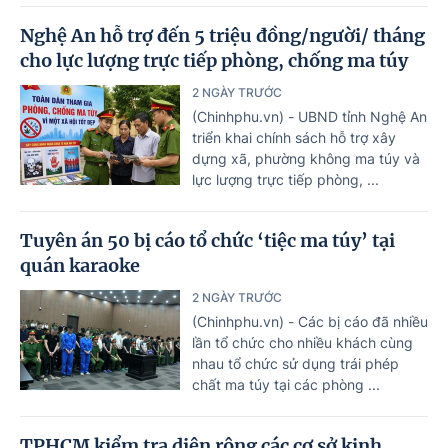
Nghệ An hỗ trợ đến 5 triệu đồng/người/ tháng
cho lực lượng trực tiếp phòng, chống ma túy
2 NGÀY TRƯỚC
(Chinhphu.vn) - UBND tỉnh Nghệ An
triển khai chính sách hỗ trợ xây
dựng xã, phường không ma túy và
lực lượng trực tiếp phòng, ...
Tuyên án 50 bị cáo tổ chức ‘tiệc ma túy’ tại
quán karaoke
2 NGÀY TRƯỚC
(Chinhphu.vn) - Các bị cáo đã nhiều
lần tổ chức cho nhiều khách cùng
nhau tổ chức sử dụng trái phép
chất ma túy tại các phòng ...
TPHCM kiểm tra diện rộng các cơ sở kinh