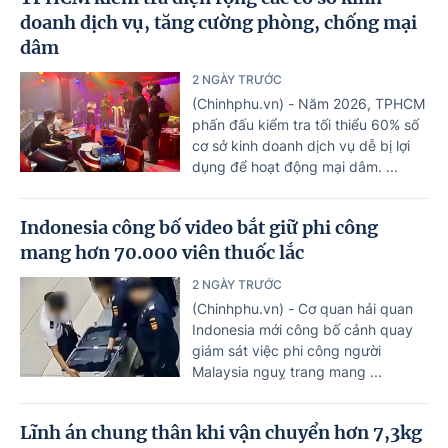
doanh dịch vụ, tăng cường phòng, chống mại
dâm
2 NGÀY TRƯỚC
(Chinhphu.vn) - Năm 2026, TPHCM
phấn đấu kiểm tra tối thiểu 60% số
cơ sở kinh doanh dịch vụ dễ bị lợi
dụng để hoạt động mại dâm. ...
Indonesia công bố video bắt giữ phi công
mang hơn 70.000 viên thuốc lắc
2 NGÀY TRƯỚC
(Chinhphu.vn) - Cơ quan hải quan
Indonesia mới công bố cảnh quay
giám sát việc phi công người
Malaysia nguỵ trang mang ...
Lĩnh án chung thân khi vận chuyển hơn 7,3kg