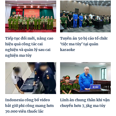
Tiếp tục đổi mới, nâng cao
Tuyên án 50 bị cáo tổ chức
hiệu quả công tác cai
‘tiệc ma túy’ tại quán
nghiện và quản lý sau cai
karaoke
nghiện ma túy
Indonesia công bố video
Lĩnh án chung thân khi vận
bắt giữ phi công mang hơn
chuyển hơn 7,3kg ma túy
70.000 viên thuốc lắc