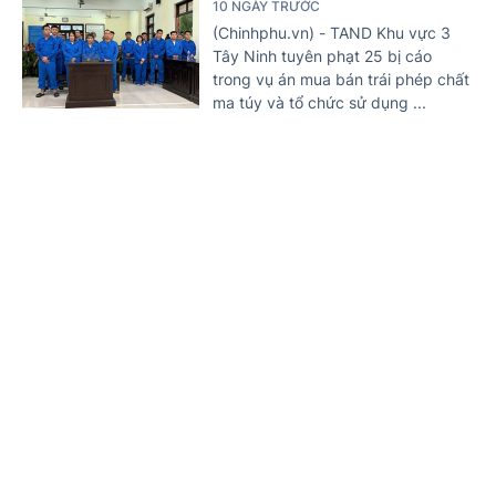
10 NGÀY TRƯỚC
(Chinhphu.vn) - TAND Khu vực 3
Tây Ninh tuyên phạt 25 bị cáo
trong vụ án mua bán trái phép chất
ma túy và tổ chức sử dụng ...
Nguy cơ hơn 3 triệu ca nhiễm HIV mới trên
toàn cầu nếu không 'hành động' trước năm
2030
Trang chủ
Tin mới
Văn bản
11 NGÀY TRƯỚC
(Chinhphu.vn) - UNAIDS cảnh báo
việc cắt giảm nguồn tài trợ quốc tế
cùng sự suy giảm các dịch vụ
phòng, chống HIV đang làm ...
Xét xử hai bị cáo mua bán cần sa qua mạng xã
hội
11 NGÀY TRƯỚC