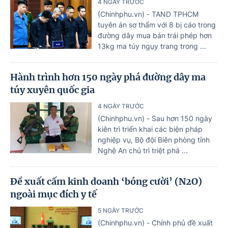
4 NGÀY TRƯỚC
(Chinhphu.vn) - TAND TPHCM
tuyên án sơ thẩm với 8 bị cáo trong
đường dây mua bán trái phép hơn
13kg ma túy ngụy trang trong ...
Hành trình hơn 150 ngày phá đường dây ma
túy xuyên quốc gia
4 NGÀY TRƯỚC
(Chinhphu.vn) - Sau hơn 150 ngày
kiên trì triển khai các biện pháp
nghiệp vụ, Bộ đội Biên phòng tỉnh
Nghệ An chủ trì triệt phá ...
Đề xuất cấm kinh doanh ‘bóng cười’ (N2O)
ngoài mục đích y tế
5 NGÀY TRƯỚC
(Chinhphu.vn) - Chính phủ đề xuất