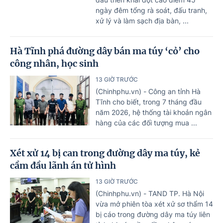
ngày đêm tổng rà soát, đấu tranh,
xử lý và làm sạch địa bàn, ...
Hà Tĩnh phá đường dây bán ma túy ‘cỏ’ cho
công nhân, học sinh
13 GIỜ TRƯỚC
(Chinhphu.vn) - Công an tỉnh Hà
Tĩnh cho biết, trong 7 tháng đầu
năm 2026, hệ thống tài khoản ngân
hàng của các đối tượng mua ...
Xét xử 14 bị can trong đường dây ma túy, kẻ
cầm đầu lãnh án tử hình
13 GIỜ TRƯỚC
(Chinhphu.vn) - TAND TP. Hà Nội
vừa mở phiên tòa xét xử sơ thẩm 14
bị cáo trong đường dây ma túy liên