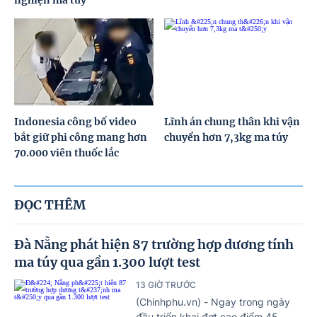
nghiện ma túy
Indonesia công bố video
Lĩnh án chung thân khi vận
bắt giữ phi công mang hơn
chuyển hơn 7,3kg ma túy
70.000 viên thuốc lắc
ĐỌC THÊM
Đà Nẵng phát hiện 87 trường hợp dương tính
ma túy qua gần 1.300 lượt test
13 GIỜ TRƯỚC
(Chinhphu.vn) - Ngay trong ngày
đầu triển khai đợt cao điểm 45