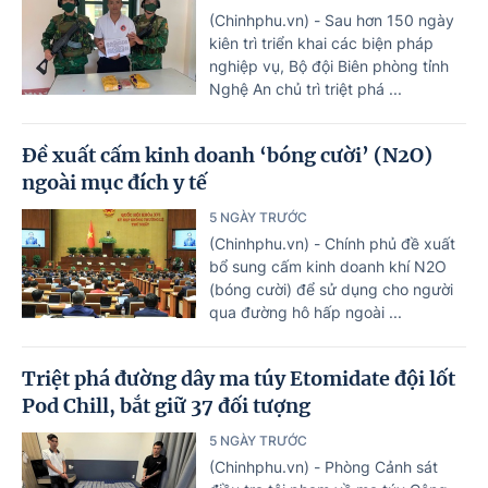
(Chinhphu.vn) - Sau hơn 150 ngày
kiên trì triển khai các biện pháp
nghiệp vụ, Bộ đội Biên phòng tỉnh
Nghệ An chủ trì triệt phá ...
Đề xuất cấm kinh doanh ‘bóng cười’ (N2O)
ngoài mục đích y tế
5 NGÀY TRƯỚC
(Chinhphu.vn) - Chính phủ đề xuất
bổ sung cấm kinh doanh khí N2O
(bóng cười) để sử dụng cho người
qua đường hô hấp ngoài ...
Triệt phá đường dây ma túy Etomidate đội lốt
Pod Chill, bắt giữ 37 đối tượng
5 NGÀY TRƯỚC
(Chinhphu.vn) - Phòng Cảnh sát