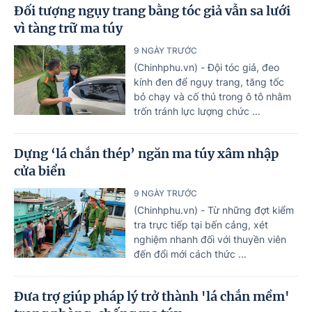
Đối tượng ngụy trang bằng tóc giả vẫn sa lưới
vì tàng trữ ma túy
9 NGÀY TRƯỚC
(Chinhphu.vn) - Đội tóc giả, đeo
kính đen để ngụy trang, tăng tốc
bỏ chạy và cố thủ trong ô tô nhằm
trốn tránh lực lượng chức ...
Dựng ‘lá chắn thép’ ngăn ma túy xâm nhập
cửa biển
9 NGÀY TRƯỚC
(Chinhphu.vn) - Từ những đợt kiểm
tra trực tiếp tại bến cảng, xét
nghiệm nhanh đối với thuyền viên
đến đổi mới cách thức ...
Đưa trợ giúp pháp lý trở thành 'lá chắn mềm'