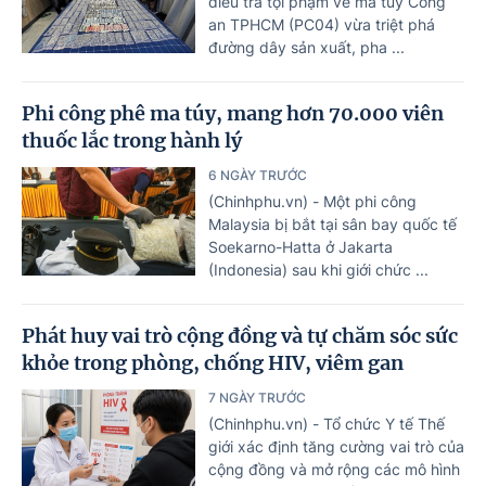
điều tra tội phạm về ma túy Công
an TPHCM (PC04) vừa triệt phá
đường dây sản xuất, pha ...
Phi công phê ma túy, mang hơn 70.000 viên
thuốc lắc trong hành lý
6 NGÀY TRƯỚC
(Chinhphu.vn) - Một phi công
Malaysia bị bắt tại sân bay quốc tế
Soekarno-Hatta ở Jakarta
(Indonesia) sau khi giới chức ...
Phát huy vai trò cộng đồng và tự chăm sóc sức
khỏe trong phòng, chống HIV, viêm gan
7 NGÀY TRƯỚC
(Chinhphu.vn) - Tổ chức Y tế Thế
giới xác định tăng cường vai trò của
cộng đồng và mở rộng các mô hình