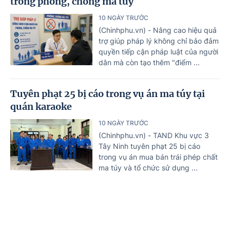
trong phòng, chống ma túy
10 NGÀY TRƯỚC
(Chinhphu.vn) - Nâng cao hiệu quả
trợ giúp pháp lý không chỉ bảo đảm
quyền tiếp cận pháp luật của người
dân mà còn tạo thêm "điểm ...
Tuyên phạt 25 bị cáo trong vụ án ma túy tại
quán karaoke
10 NGÀY TRƯỚC
(Chinhphu.vn) - TAND Khu vực 3
Tây Ninh tuyên phạt 25 bị cáo
trong vụ án mua bán trái phép chất
ma túy và tổ chức sử dụng ...
Nguy cơ hơn 3 triệu ca nhiễm HIV mới trên
toàn cầu nếu không 'hành động' trước năm
Trang chủ
Tin mới
Văn bản
2030