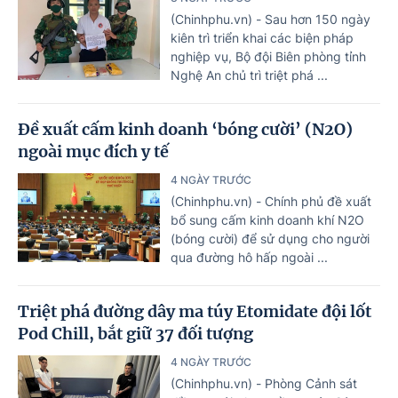
(Chinhphu.vn) - Sau hơn 150 ngày
kiên trì triển khai các biện pháp
nghiệp vụ, Bộ đội Biên phòng tỉnh
Nghệ An chủ trì triệt phá ...
Đề xuất cấm kinh doanh ‘bóng cười’ (N2O)
ngoài mục đích y tế
4 NGÀY TRƯỚC
(Chinhphu.vn) - Chính phủ đề xuất
bổ sung cấm kinh doanh khí N2O
(bóng cười) để sử dụng cho người
qua đường hô hấp ngoài ...
Triệt phá đường dây ma túy Etomidate đội lốt
Pod Chill, bắt giữ 37 đối tượng
4 NGÀY TRƯỚC
(Chinhphu.vn) - Phòng Cảnh sát