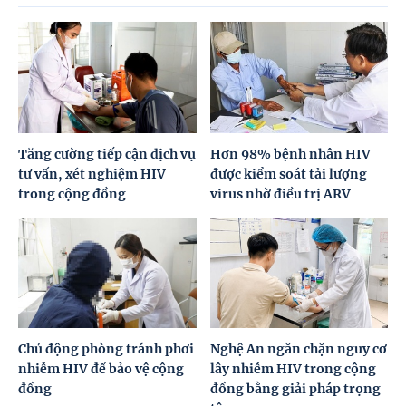
Tăng cường tiếp cận dịch vụ
Hơn 98% bệnh nhân HIV
tư vấn, xét nghiệm HIV
được kiểm soát tải lượng
trong cộng đồng
virus nhờ điều trị ARV
Chủ động phòng tránh phơi
Nghệ An ngăn chặn nguy cơ
nhiễm HIV để bảo vệ cộng
lây nhiễm HIV trong cộng
đồng
đồng bằng giải pháp trọng