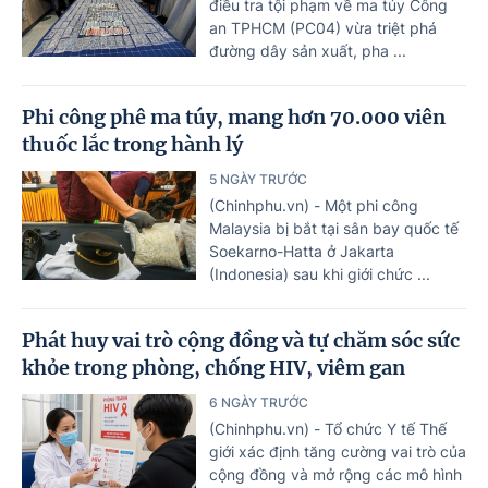
điều tra tội phạm về ma túy Công
an TPHCM (PC04) vừa triệt phá
đường dây sản xuất, pha ...
Phi công phê ma túy, mang hơn 70.000 viên
thuốc lắc trong hành lý
5 NGÀY TRƯỚC
(Chinhphu.vn) - Một phi công
Malaysia bị bắt tại sân bay quốc tế
Soekarno-Hatta ở Jakarta
(Indonesia) sau khi giới chức ...
Phát huy vai trò cộng đồng và tự chăm sóc sức
khỏe trong phòng, chống HIV, viêm gan
6 NGÀY TRƯỚC
(Chinhphu.vn) - Tổ chức Y tế Thế
giới xác định tăng cường vai trò của
cộng đồng và mở rộng các mô hình