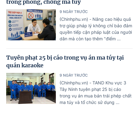
trong phòng, chống ma túy
9 NGÀY TRƯỚC
(Chinhphu.vn) - Nâng cao hiệu quả
trợ giúp pháp lý không chỉ bảo đảm
quyền tiếp cận pháp luật của người
dân mà còn tạo thêm "điểm ...
Tuyên phạt 25 bị cáo trong vụ án ma túy tại
quán karaoke
9 NGÀY TRƯỚC
(Chinhphu.vn) - TAND Khu vực 3
Tây Ninh tuyên phạt 25 bị cáo
trong vụ án mua bán trái phép chất
ma túy và tổ chức sử dụng ...
Nguy cơ hơn 3 triệu ca nhiễm HIV mới trên
toàn cầu nếu không 'hành động' trước năm
2030
Trang chủ
Tin mới
Văn bản