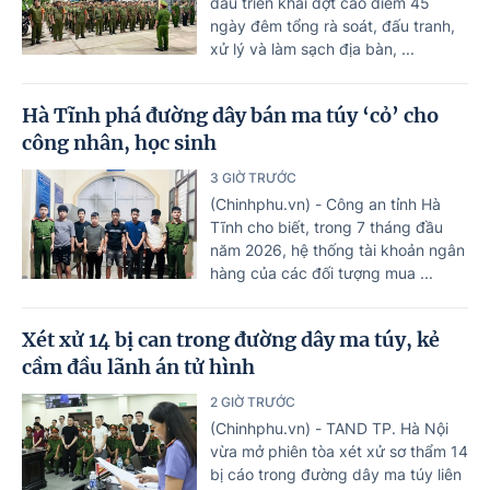
đầu triển khai đợt cao điểm 45
ngày đêm tổng rà soát, đấu tranh,
xử lý và làm sạch địa bàn, ...
Hà Tĩnh phá đường dây bán ma túy ‘cỏ’ cho
công nhân, học sinh
3 GIỜ TRƯỚC
(Chinhphu.vn) - Công an tỉnh Hà
Tĩnh cho biết, trong 7 tháng đầu
năm 2026, hệ thống tài khoản ngân
hàng của các đối tượng mua ...
Xét xử 14 bị can trong đường dây ma túy, kẻ
cầm đầu lãnh án tử hình
2 GIỜ TRƯỚC
(Chinhphu.vn) - TAND TP. Hà Nội
vừa mở phiên tòa xét xử sơ thẩm 14
bị cáo trong đường dây ma túy liên