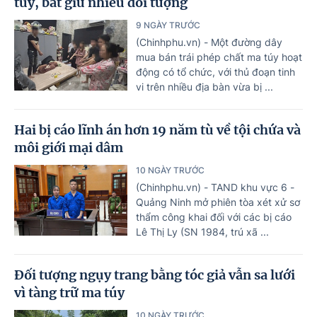
túy, bắt giữ nhiều đối tượng
9 NGÀY TRƯỚC
(Chinhphu.vn) - Một đường dây
mua bán trái phép chất ma túy hoạt
động có tổ chức, với thủ đoạn tinh
vi trên nhiều địa bàn vừa bị ...
Hai bị cáo lĩnh án hơn 19 năm tù về tội chứa và
môi giới mại dâm
10 NGÀY TRƯỚC
(Chinhphu.vn) - TAND khu vực 6 -
Quảng Ninh mở phiên tòa xét xử sơ
thẩm công khai đối với các bị cáo
Lê Thị Ly (SN 1984, trú xã ...
Đối tượng ngụy trang bằng tóc giả vẫn sa lưới
vì tàng trữ ma túy
10 NGÀY TRƯỚC