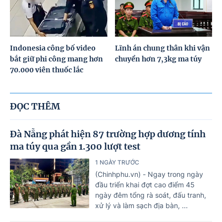
Indonesia công bố video
Lĩnh án chung thân khi vận
bắt giữ phi công mang hơn
chuyển hơn 7,3kg ma túy
70.000 viên thuốc lắc
ĐỌC THÊM
Đà Nẵng phát hiện 87 trường hợp dương tính
ma túy qua gần 1.300 lượt test
1 NGÀY TRƯỚC
(Chinhphu.vn) - Ngay trong ngày
đầu triển khai đợt cao điểm 45
ngày đêm tổng rà soát, đấu tranh,
xử lý và làm sạch địa bàn, ...