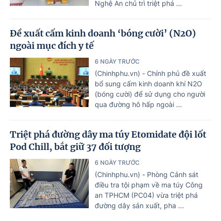
Nghệ An chủ trì triệt phá ...
Đề xuất cấm kinh doanh ‘bóng cười’ (N2O)
ngoài mục đích y tế
6 NGÀY TRƯỚC
(Chinhphu.vn) - Chính phủ đề xuất
bổ sung cấm kinh doanh khí N2O
(bóng cười) để sử dụng cho người
qua đường hô hấp ngoài ...
Triệt phá đường dây ma túy Etomidate đội lốt
Pod Chill, bắt giữ 37 đối tượng
6 NGÀY TRƯỚC
(Chinhphu.vn) - Phòng Cảnh sát
điều tra tội phạm về ma túy Công
an TPHCM (PC04) vừa triệt phá
đường dây sản xuất, pha ...