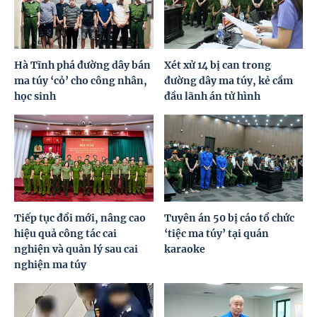
Hà Tĩnh phá đường dây bán
Xét xử 14 bị can trong
ma túy ‘cỏ’ cho công nhân,
đường dây ma túy, kẻ cầm
học sinh
đầu lãnh án tử hình
Tiếp tục đổi mới, nâng cao
Tuyên án 50 bị cáo tổ chức
hiệu quả công tác cai
‘tiệc ma túy’ tại quán
nghiện và quản lý sau cai
karaoke
nghiện ma túy