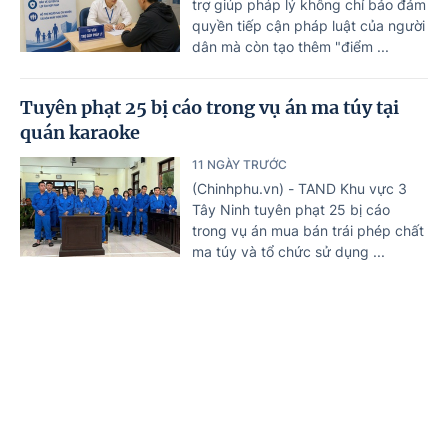
trợ giúp pháp lý không chỉ bảo đảm
quyền tiếp cận pháp luật của người
dân mà còn tạo thêm "điểm ...
Tuyên phạt 25 bị cáo trong vụ án ma túy tại
quán karaoke
11 NGÀY TRƯỚC
(Chinhphu.vn) - TAND Khu vực 3
Tây Ninh tuyên phạt 25 bị cáo
trong vụ án mua bán trái phép chất
ma túy và tổ chức sử dụng ...
Nguy cơ hơn 3 triệu ca nhiễm HIV mới trên
toàn cầu nếu không 'hành động' trước năm
Trang chủ
Tin mới
Văn bản
2030
12 NGÀY TRƯỚC
(Chinhphu.vn) - UNAIDS cảnh báo
việc cắt giảm nguồn tài trợ quốc tế