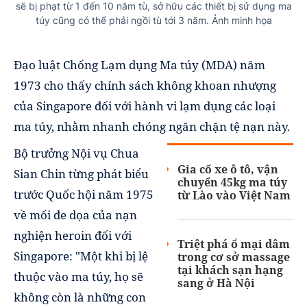
sẽ bị phạt từ 1 đến 10 năm tù, sở hữu các thiết bị sử dụng ma
túy cũng có thể phải ngồi tù tới 3 năm. Ảnh minh họa
Đạo luật Chống Lạm dụng Ma túy (MDA) năm
1973 cho thấy chính sách không khoan nhượng
của Singapore đối với hành vi lạm dụng các loại
ma túy, nhằm nhanh chóng ngăn chặn tệ nạn này.
Bộ trưởng Nội vụ Chua
Gia cố xe ô tô, vận
Sian Chin từng phát biểu
chuyển 45kg ma túy
trước Quốc hội năm 1975
từ Lào vào Việt Nam
về mối đe dọa của nạn
nghiện heroin đối với
Triệt phá ổ mại dâm
Singapore: "Một khi bị lệ
trong cơ sở massage
tại khách sạn hạng
thuộc vào ma túy, họ sẽ
sang ở Hà Nội
không còn là những con