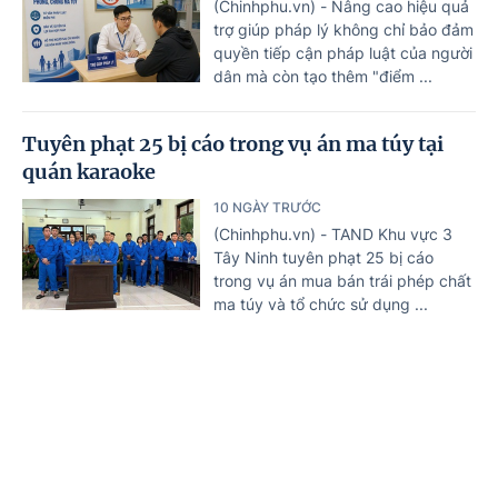
(Chinhphu.vn) - Nâng cao hiệu quả
trợ giúp pháp lý không chỉ bảo đảm
quyền tiếp cận pháp luật của người
dân mà còn tạo thêm "điểm ...
Tuyên phạt 25 bị cáo trong vụ án ma túy tại
quán karaoke
10 NGÀY TRƯỚC
(Chinhphu.vn) - TAND Khu vực 3
Tây Ninh tuyên phạt 25 bị cáo
trong vụ án mua bán trái phép chất
ma túy và tổ chức sử dụng ...
Nguy cơ hơn 3 triệu ca nhiễm HIV mới trên
toàn cầu nếu không 'hành động' trước năm
Trang chủ
Tin mới
Văn bản
2030
11 NGÀY TRƯỚC
(Chinhphu.vn) - UNAIDS cảnh báo