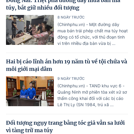
Đồng Nai: Triệt phá đường dây mua bán ma
túy, bắt giữ nhiều đối tượng
8 NGÀY TRƯỚC
(Chinhphu.vn) - Một đường dây
mua bán trái phép chất ma túy hoạt
động có tổ chức, với thủ đoạn tinh
vi trên nhiều địa bàn vừa bị ...
Hai bị cáo lĩnh án hơn 19 năm tù về tội chứa và
môi giới mại dâm
9 NGÀY TRƯỚC
(Chinhphu.vn) - TAND khu vực 6 -
Quảng Ninh mở phiên tòa xét xử sơ
thẩm công khai đối với các bị cáo
Lê Thị Ly (SN 1984, trú xã ...
Đối tượng ngụy trang bằng tóc giả vẫn sa lưới
vì tàng trữ ma túy