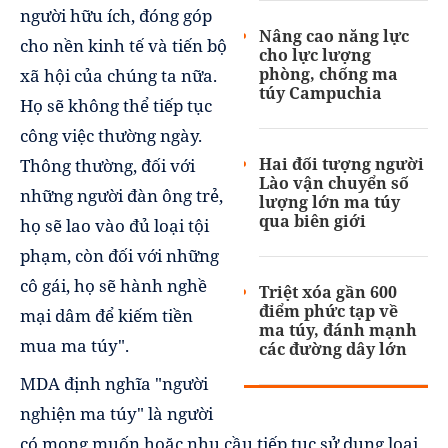
người hữu ích, đóng góp
Nâng cao năng lực
cho nền kinh tế và tiến bộ
cho lực lượng
phòng, chống ma
xã hội của chúng ta nữa.
túy Campuchia
Họ sẽ không thể tiếp tục
công việc thường ngày.
Hai đối tượng người
Thông thường, đối với
Lào vận chuyển số
những người đàn ông trẻ,
lượng lớn ma túy
qua biên giới
họ sẽ lao vào đủ loại tội
phạm, còn đối với những
cô gái, họ sẽ hành nghề
Triệt xóa gần 600
điểm phức tạp về
mại dâm để kiếm tiền
ma túy, đánh mạnh
mua ma túy".
các đường dây lớn
MDA định nghĩa "người
nghiện ma túy" là người
có mong muốn hoặc nhu cầu tiếp tục sử dụng loại