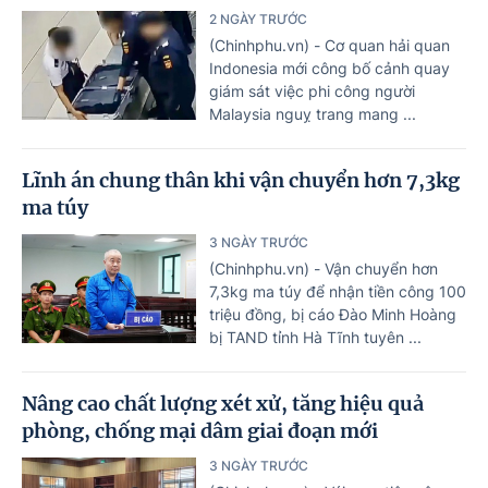
2 NGÀY TRƯỚC
(Chinhphu.vn) - Cơ quan hải quan
Indonesia mới công bố cảnh quay
giám sát việc phi công người
Malaysia nguỵ trang mang ...
Lĩnh án chung thân khi vận chuyển hơn 7,3kg
ma túy
3 NGÀY TRƯỚC
(Chinhphu.vn) - Vận chuyển hơn
7,3kg ma túy để nhận tiền công 100
triệu đồng, bị cáo Đào Minh Hoàng
bị TAND tỉnh Hà Tĩnh tuyên ...
Nâng cao chất lượng xét xử, tăng hiệu quả
phòng, chống mại dâm giai đoạn mới
3 NGÀY TRƯỚC