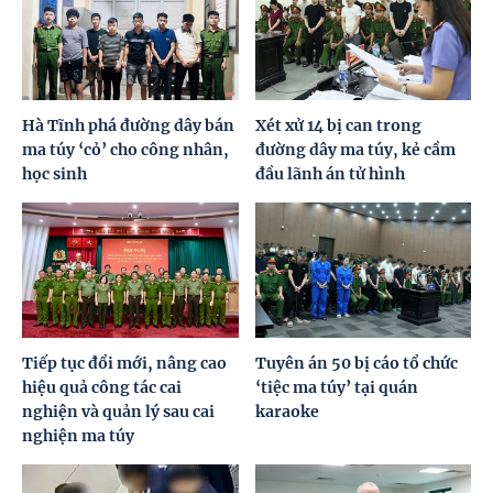
Hà Tĩnh phá đường dây bán
Xét xử 14 bị can trong
ma túy ‘cỏ’ cho công nhân,
đường dây ma túy, kẻ cầm
học sinh
đầu lãnh án tử hình
Tiếp tục đổi mới, nâng cao
Tuyên án 50 bị cáo tổ chức
hiệu quả công tác cai
‘tiệc ma túy’ tại quán
nghiện và quản lý sau cai
karaoke
nghiện ma túy