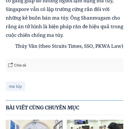
cố gắng giúp đỡ những người lạm dụng ma túy,
Singapore vẫn có lập trường cứng rắn đối với
những kẻ buôn bán ma túy. Ông Shanmugam cho
rằng án tử hình là biện pháp răn đe hiệu quả trong
cuộc chiến chống ma túy.
Thúy Vân
(theo
Straits Times, SSO, PKWA Law
)
Chia sẻ
ma túy
BÀI VIẾT CÙNG CHUYÊN MỤC