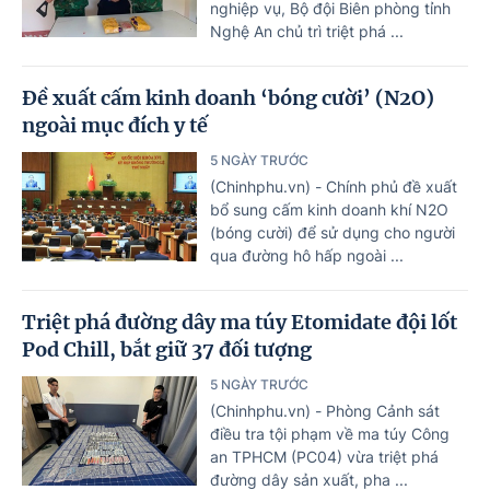
nghiệp vụ, Bộ đội Biên phòng tỉnh
Nghệ An chủ trì triệt phá ...
Đề xuất cấm kinh doanh ‘bóng cười’ (N2O)
ngoài mục đích y tế
5 NGÀY TRƯỚC
(Chinhphu.vn) - Chính phủ đề xuất
bổ sung cấm kinh doanh khí N2O
(bóng cười) để sử dụng cho người
qua đường hô hấp ngoài ...
Triệt phá đường dây ma túy Etomidate đội lốt
Pod Chill, bắt giữ 37 đối tượng
5 NGÀY TRƯỚC
(Chinhphu.vn) - Phòng Cảnh sát
điều tra tội phạm về ma túy Công
an TPHCM (PC04) vừa triệt phá
đường dây sản xuất, pha ...