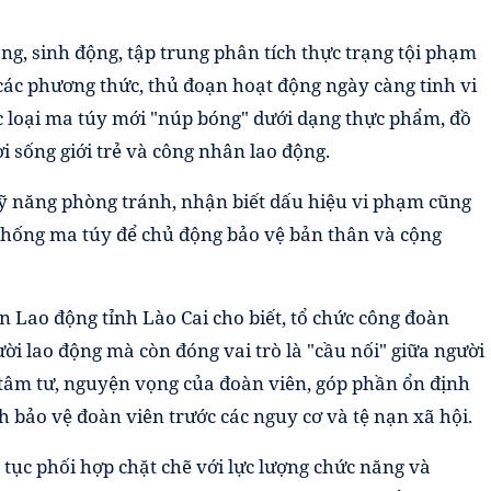
ng, sinh động, tập trung phân tích thực trạng tội phạm
các phương thức, thủ đoạn hoạt động ngày càng tinh vi
c loại ma túy mới "núp bóng" dưới dạng thực phẩm, đồ
ời sống giới trẻ và công nhân lao động.
kỹ năng phòng tránh, nhận biết dấu hiệu vi phạm cũng
chống ma túy để chủ động bảo vệ bản thân và cộng
 Lao động tỉnh Lào Cai cho biết, tổ chức công đoàn
ời lao động mà còn đóng vai trò là "cầu nối" giữa người
 tâm tư, nguyện vọng của đoàn viên, góp phần ổn định
nh bảo vệ đoàn viên trước các nguy cơ và tệ nạn xã hội.
p tục phối hợp chặt chẽ với lực lượng chức năng và