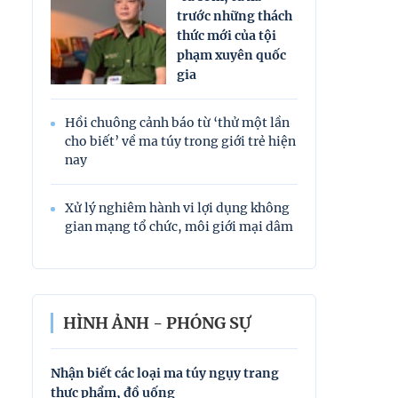
trước những thách
thức mới của tội
phạm xuyên quốc
gia
Hồi chuông cảnh báo từ ‘thử một lần
cho biết’ về ma túy trong giới trẻ hiện
nay
Xử lý nghiêm hành vi lợi dụng không
gian mạng tổ chức, môi giới mại dâm
HÌNH ẢNH - PHÓNG SỰ
Nhận biết các loại ma túy ngụy trang
Nhận biết các l
thực phẩm, đồ uống
thực phẩm, đồ 