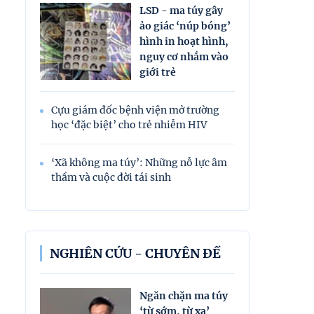
LSD - ma túy gây
ảo giác ‘núp bóng’
hình in hoạt hình,
nguy cơ nhắm vào
giới trẻ
Cựu giám đốc bệnh viện mở trường
học ‘đặc biệt’ cho trẻ nhiễm HIV
‘Xã không ma túy’: Những nỗ lực âm
thầm và cuộc đời tái sinh
NGHIÊN CỨU - CHUYÊN ĐỀ
Ngăn chặn ma túy
‘từ sớm, từ xa’