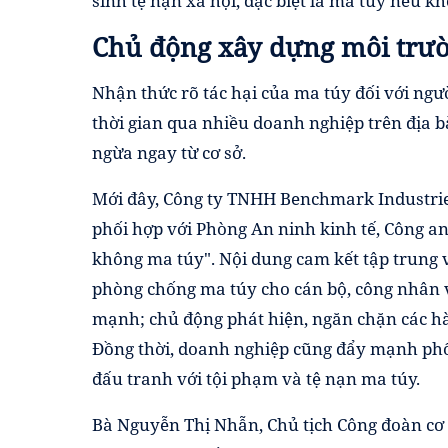
sinh tệ nạn xã hội, đặc biệt là ma túy nếu k
Chủ động xây dựng môi trư
Nhận thức rõ tác hại của ma túy đối với ngư
thời gian qua nhiều doanh nghiệp trên địa b
ngừa ngay từ cơ sở.
Mới đây, Công ty TNHH Benchmark Industrie
phối hợp với Phòng An ninh kinh tế, Công a
không ma túy". Nội dung cam kết tập trung v
phòng chống ma túy cho cán bộ, công nhân v
mạnh; chủ động phát hiện, ngăn chặn các hà
Đồng thời, doanh nghiệp cũng đẩy mạnh phối
đấu tranh với tội phạm và tệ nạn ma túy.
Bà Nguyễn Thị Nhẫn, Chủ tịch Công đoàn cơ 