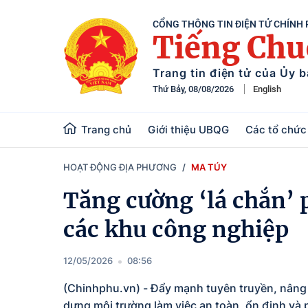
CỔNG THÔNG TIN ĐIỆN TỬ CHÍNH
Tiếng Ch
Trang tin điện tử của Ủy 
Thứ Bảy, 08/08/2026
English
Trang chủ
Giới thiệu UBQG
Các tổ chức 
HOẠT ĐỘNG ĐỊA PHƯƠNG
MA TÚY
Tăng cường ‘lá chắn’
các khu công nghiệp
12/05/2026
08:56
(Chinhphu.vn) - Đẩy mạnh tuyên truyền, nâng
dựng môi trường làm việc an toàn, ổn định và 