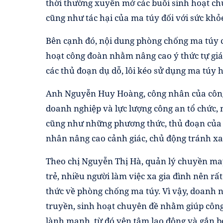
thời thường xuyên mở các buổi sinh hoạt ch
cũng như tác hại của ma túy đối với sức khỏe
Bên cạnh đó, nội dung phòng chống ma túy c
hoạt công đoàn nhằm nâng cao ý thức tự giá
các thủ đoạn dụ dỗ, lôi kéo sử dụng ma túy h
Anh Nguyễn Huy Hoàng, công nhân của công 
doanh nghiệp và lực lượng công an tổ chức, 
cũng như những phương thức, thủ đoạn của 
nhân nâng cao cảnh giác, chủ động tránh xa 
Theo chị Nguyễn Thị Hà, quản lý chuyền may
trẻ, nhiều người làm việc xa gia đình nên 
thức về phòng chống ma túy. Vì vậy, doanh 
truyền, sinh hoạt chuyên đề nhằm giúp công
lành mạnh, từ đó yên tâm lao động và gắn bó