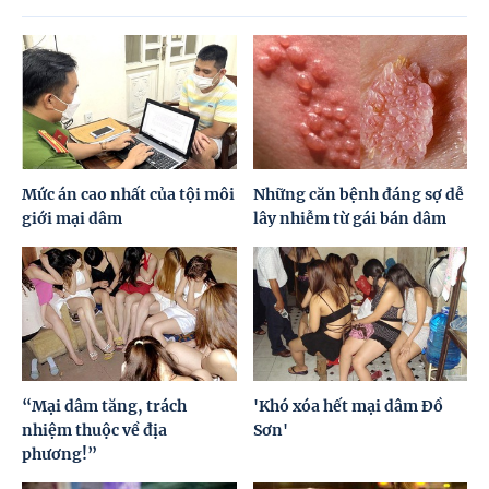
Mức án cao nhất của tội môi
Những căn bệnh đáng sợ dễ
giới mại dâm
lây nhiễm từ gái bán dâm
“Mại dâm tăng, trách
'Khó xóa hết mại dâm Đồ
nhiệm thuộc về địa
Sơn'
phương!”