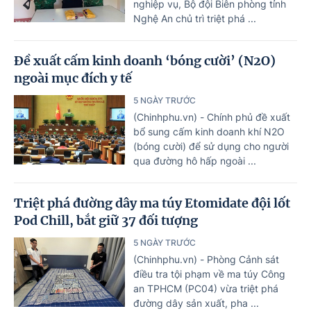
nghiệp vụ, Bộ đội Biên phòng tỉnh
Nghệ An chủ trì triệt phá ...
Đề xuất cấm kinh doanh ‘bóng cười’ (N2O)
ngoài mục đích y tế
5 NGÀY TRƯỚC
(Chinhphu.vn) - Chính phủ đề xuất
bổ sung cấm kinh doanh khí N2O
(bóng cười) để sử dụng cho người
qua đường hô hấp ngoài ...
Triệt phá đường dây ma túy Etomidate đội lốt
Pod Chill, bắt giữ 37 đối tượng
5 NGÀY TRƯỚC
(Chinhphu.vn) - Phòng Cảnh sát
điều tra tội phạm về ma túy Công
an TPHCM (PC04) vừa triệt phá
đường dây sản xuất, pha ...