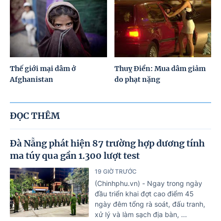
Thế giới mại dâm ở
Thuỵ Điển: Mua dâm giảm
Afghanistan
do phạt nặng
ĐỌC THÊM
Đà Nẵng phát hiện 87 trường hợp dương tính
ma túy qua gần 1.300 lượt test
19 GIỜ TRƯỚC
(Chinhphu.vn) - Ngay trong ngày
đầu triển khai đợt cao điểm 45
ngày đêm tổng rà soát, đấu tranh,
xử lý và làm sạch địa bàn, ...