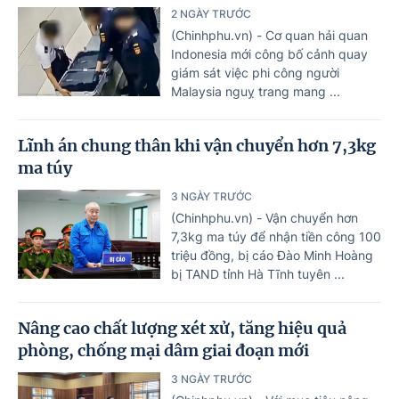
2 NGÀY TRƯỚC
(Chinhphu.vn) - Cơ quan hải quan
Indonesia mới công bố cảnh quay
giám sát việc phi công người
Malaysia nguỵ trang mang ...
Lĩnh án chung thân khi vận chuyển hơn 7,3kg
ma túy
3 NGÀY TRƯỚC
(Chinhphu.vn) - Vận chuyển hơn
7,3kg ma túy để nhận tiền công 100
triệu đồng, bị cáo Đào Minh Hoàng
bị TAND tỉnh Hà Tĩnh tuyên ...
Nâng cao chất lượng xét xử, tăng hiệu quả
phòng, chống mại dâm giai đoạn mới
3 NGÀY TRƯỚC