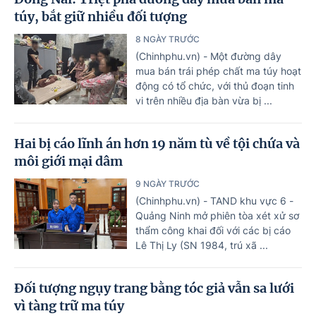
túy, bắt giữ nhiều đối tượng
8 NGÀY TRƯỚC
(Chinhphu.vn) - Một đường dây
mua bán trái phép chất ma túy hoạt
động có tổ chức, với thủ đoạn tinh
vi trên nhiều địa bàn vừa bị ...
Hai bị cáo lĩnh án hơn 19 năm tù về tội chứa và
môi giới mại dâm
9 NGÀY TRƯỚC
(Chinhphu.vn) - TAND khu vực 6 -
Quảng Ninh mở phiên tòa xét xử sơ
thẩm công khai đối với các bị cáo
Lê Thị Ly (SN 1984, trú xã ...
Đối tượng ngụy trang bằng tóc giả vẫn sa lưới
vì tàng trữ ma túy