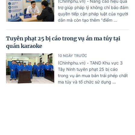
(Chinhphu.vn) - Nâng cao hiệu quả
trợ giúp pháp lý không chỉ bảo đảm
quyền tiếp cận pháp luật của người
dân mà còn tạo thêm "điểm ...
Tuyên phạt 25 bị cáo trong vụ án ma túy tại
quán karaoke
10 NGÀY TRƯỚC
(Chinhphu.vn) - TAND Khu vực 3
Tây Ninh tuyên phạt 25 bị cáo
trong vụ án mua bán trái phép chất
ma túy và tổ chức sử dụng ...
Nguy cơ hơn 3 triệu ca nhiễm HIV mới trên
toàn cầu nếu không 'hành động' trước năm
Trang chủ
Tin mới
Văn bản
2030
11 NGÀY TRƯỚC
(Chinhphu.vn) - UNAIDS cảnh báo