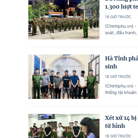
1.300 lượt t
18 GIỜ TRƯỚC
(Chinhphu.vn) -
soát, đấu tranh,
Hà Tĩnh phá
sinh
18 GIỜ TRƯỚC
(Chinhphu.vn) -
thống tài khoản
Xét xử 14 b
tử hình
18 GIỜ TRƯỚC