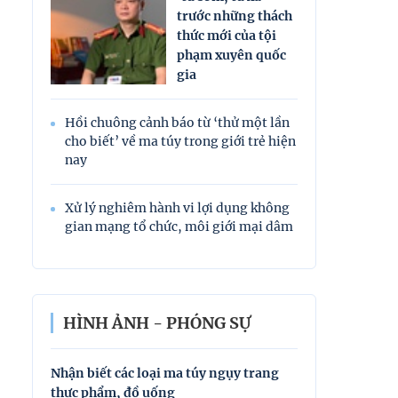
trước những thách
thức mới của tội
phạm xuyên quốc
gia
Hồi chuông cảnh báo từ ‘thử một lần
cho biết’ về ma túy trong giới trẻ hiện
nay
Xử lý nghiêm hành vi lợi dụng không
gian mạng tổ chức, môi giới mại dâm
HÌNH ẢNH - PHÓNG SỰ
Nhận biết các loại ma túy ngụy trang
Nhận biết các l
thực phẩm, đồ uống
thực phẩm, đồ 