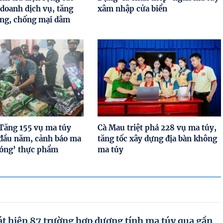
 doanh dịch vụ, tăng
xâm nhập cửa biển
ng, chống mại dâm
Tăng 155 vụ ma túy
Cà Mau triệt phá 228 vụ ma túy,
 đầu năm, cảnh báo ma
tăng tốc xây dựng địa bàn không
bóng’ thực phẩm
ma túy
t hiện 87 trường hợp dương tính ma túy qua gần