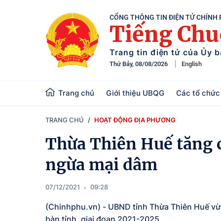
CỔNG THÔNG TIN ĐIỆN TỬ CHÍNH
Tiếng Ch
Trang tin điện tử của Ủy 
Thứ Bảy, 08/08/2026
English
Trang chủ
Giới thiệu UBQG
Các tổ chức 
TRANG CHỦ
HOẠT ĐỘNG ĐỊA PHƯƠNG
Thừa Thiên Huế tăng 
ngừa mại dâm
07/12/2021
09:28
(Chinhphu.vn) - UBND tỉnh Thừa Thiên Huế vừ
bàn tỉnh, giai đoạn 2021-2025.