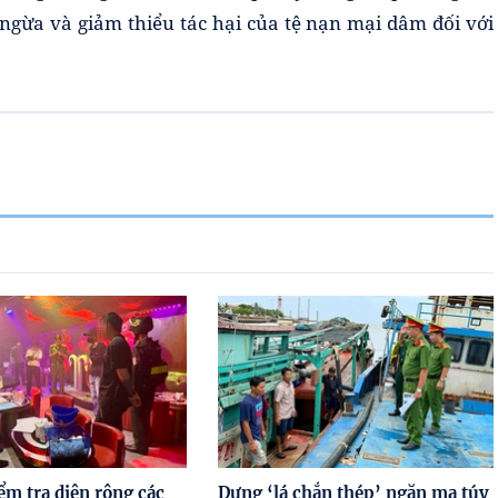
gừa và giảm thiểu tác hại của tệ nạn mại dâm đối với
m tra diện rộng các
Dựng ‘lá chắn thép’ ngăn ma túy