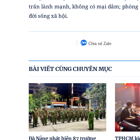
trấn lành mạnh, không có mại dâm; phòng n
đời sống xã hội.
Chia sẻ Zalo
BÀI VIẾT CÙNG CHUYÊN MỤC
Đà Nẵng phát hiện 87 trường
TPHCM kiể