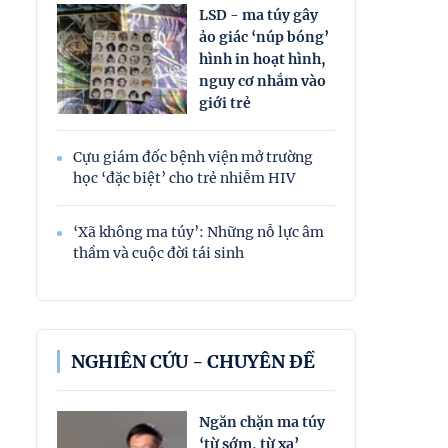
LSD - ma túy gây
ảo giác ‘núp bóng’
hình in hoạt hình,
nguy cơ nhắm vào
giới trẻ
Cựu giám đốc bệnh viện mở trường
học ‘đặc biệt’ cho trẻ nhiễm HIV
‘Xã không ma túy’: Những nỗ lực âm
thầm và cuộc đời tái sinh
NGHIÊN CỨU - CHUYÊN ĐỀ
Ngăn chặn ma túy
‘từ sớm, từ xa’