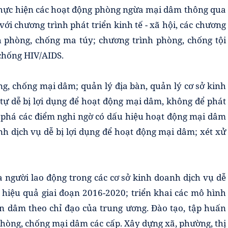
thực hiện các hoạt động phòng ngừa mại dâm thông qua
i chương trình phát triển kinh tế - xã hội, các chương
nh phòng, chống ma túy; chương trình phòng, chống tội
chống HIV/AIDS.
ng, chống mại dâm; quản lý địa bàn, quản lý cơ sở kinh
 tự dễ bị lợi dụng để hoạt động mại dâm, không để phát
ệt phá các điểm nghi ngờ có dấu hiệu hoạt động mại dâm
nh dịch vụ dễ bị lợi dụng để hoạt động mại dâm; xét xử
 người lao động trong các cơ sở kinh doanh dịch vụ dễ
 hiệu quả giai đoạn 2016-2020; triển khai các mô hình
án dâm theo chỉ đạo của trung ương. Đào tạo, tập huấn
phòng, chống mại dâm các cấp. Xây dựng xã, phường, thị