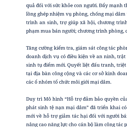
quả đối với sức khỏe con người. Đẩy mạnh 
lồng ghép nhiệm vụ phòng, chống mại dâm vớ
trình an sinh, trợ giúp xã hội, chương trì
phạm mua bán người; chương trình phòng, 
Tăng cường kiểm tra, giám sát công tác phò
doanh dịch vụ có điều kiện về an ninh, trật
sinh tụ điểm mới. Quyết liệt đấu tranh, tri
tại địa bàn công cộng và các cơ sở kinh doa
các ổ nhóm tổ chức môi giới mại dâm.
Duy trì Mô hình “Hỗ trợ đảm bảo quyền của
phát sinh tệ nạn mại dâm” đã triển khai có
mới về hỗ trợ giảm tác hại đối với người b
nâng cao năng lực cho cán bộ làm công tác 