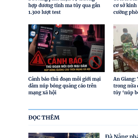
hợp dương tính ma túy qua gần
cơ sở kinh
1.300 lượt test
cường phò
Cảnh báo thủ đoạn môi giới mại
An Giang: 
dâm núp bóng quảng cáo trên
trong nửa
mạng xã hội
túy ‘núp 
ĐỌC THÊM
Đà Nẵng phá