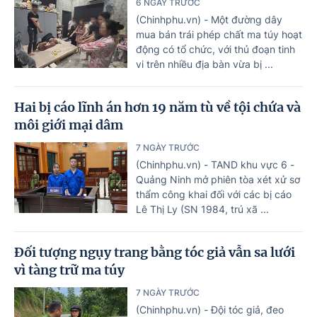
6 NGÀY TRƯỚC
(Chinhphu.vn) - Một đường dây
mua bán trái phép chất ma túy hoạt
động có tổ chức, với thủ đoạn tinh
vi trên nhiều địa bàn vừa bị ...
Hai bị cáo lĩnh án hơn 19 năm tù về tội chứa và
môi giới mại dâm
7 NGÀY TRƯỚC
(Chinhphu.vn) - TAND khu vực 6 -
Quảng Ninh mở phiên tòa xét xử sơ
thẩm công khai đối với các bị cáo
Lê Thị Ly (SN 1984, trú xã ...
Đối tượng ngụy trang bằng tóc giả vẫn sa lưới
vì tàng trữ ma túy
7 NGÀY TRƯỚC
(Chinhphu.vn) - Đội tóc giả, đeo