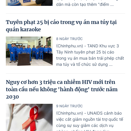
dân mà còn tạo thêm "điểm ...
Tuyên phạt 25 bị cáo trong vụ án ma túy tại
quán karaoke
8 NGÀY TRƯỚC
(Chinhphu.vn) - TAND Khu vực 3
Tây Ninh tuyên phạt 25 bị cáo
trong vụ án mua bán trái phép chất
ma túy và tổ chức sử dụng ...
Nguy cơ hơn 3 triệu ca nhiễm HIV mới trên
toàn cầu nếu không 'hành động' trước năm
2030
9 NGÀY TRƯỚC
(Chinhphu.vn) - UNAIDS cảnh báo
việc cắt giảm nguồn tài trợ quốc tế
cùng sự suy giảm các dịch vụ