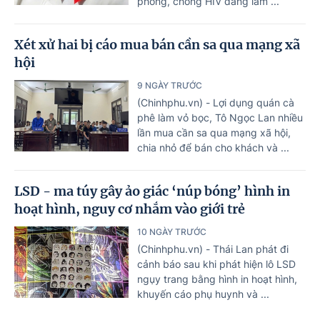
phòng, chống HIV đang làm ...
Xét xử hai bị cáo mua bán cần sa qua mạng xã
hội
9 NGÀY TRƯỚC
(Chinhphu.vn) - Lợi dụng quán cà
phê làm vỏ bọc, Tô Ngọc Lan nhiều
lần mua cần sa qua mạng xã hội,
chia nhỏ để bán cho khách và ...
LSD - ma túy gây ảo giác ‘núp bóng’ hình in
hoạt hình, nguy cơ nhắm vào giới trẻ
10 NGÀY TRƯỚC
(Chinhphu.vn) - Thái Lan phát đi
cảnh báo sau khi phát hiện lô LSD
ngụy trang bằng hình in hoạt hình,
khuyến cáo phụ huynh và ...