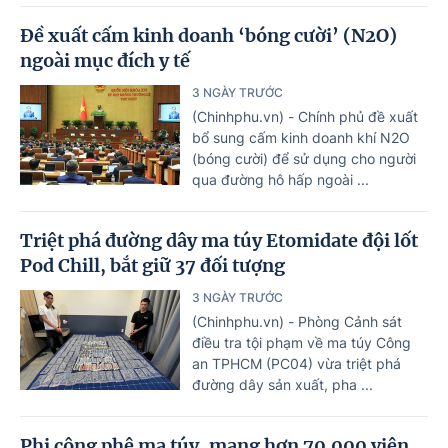
Đề xuất cấm kinh doanh ‘bóng cười’ (N2O)
ngoài mục đích y tế
3 NGÀY TRƯỚC
(Chinhphu.vn) - Chính phủ đề xuất
bổ sung cấm kinh doanh khí N2O
(bóng cười) để sử dụng cho người
qua đường hô hấp ngoài ...
Triệt phá đường dây ma túy Etomidate đội lốt
Pod Chill, bắt giữ 37 đối tượng
3 NGÀY TRƯỚC
(Chinhphu.vn) - Phòng Cảnh sát
điều tra tội phạm về ma túy Công
an TPHCM (PC04) vừa triệt phá
đường dây sản xuất, pha ...
Phi công phê ma túy, mang hơn 70.000 viên