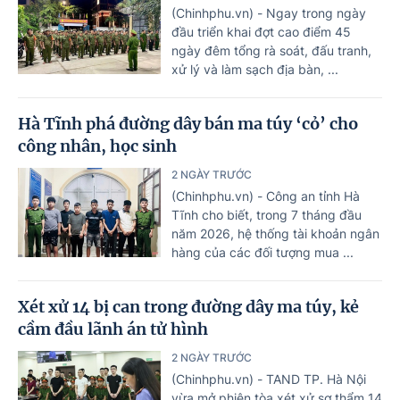
(Chinhphu.vn) - Ngay trong ngày
đầu triển khai đợt cao điểm 45
ngày đêm tổng rà soát, đấu tranh,
xử lý và làm sạch địa bàn, ...
Hà Tĩnh phá đường dây bán ma túy ‘cỏ’ cho
công nhân, học sinh
2 NGÀY TRƯỚC
(Chinhphu.vn) - Công an tỉnh Hà
Tĩnh cho biết, trong 7 tháng đầu
năm 2026, hệ thống tài khoản ngân
hàng của các đối tượng mua ...
Xét xử 14 bị can trong đường dây ma túy, kẻ
cầm đầu lãnh án tử hình
2 NGÀY TRƯỚC
(Chinhphu.vn) - TAND TP. Hà Nội
vừa mở phiên tòa xét xử sơ thẩm 14