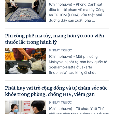
(Chinhphu.vn) - Phòng Cảnh sát
điều tra tội phạm về ma túy Công
an TPHCM (PC04) vừa triệt phá
đường dây sản xuất, pha ...
Phi công phê ma túy, mang hơn 70.000 viên
thuốc lắc trong hành lý
8 NGÀY TRƯỚC
(Chinhphu.vn) - Một phi công
Malaysia bị bắt tại sân bay quốc tế
Soekarno-Hatta ở Jakarta
(Indonesia) sau khi giới chức ...
Phát huy vai trò cộng đồng và tự chăm sóc sức
khỏe trong phòng, chống HIV, viêm gan
9 NGÀY TRƯỚC
(Chinhphu.vn) - Tổ chức Y tế Thế
giới xác định tăng cường vai trò của