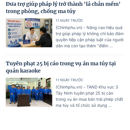
Đưa trợ giúp pháp lý trở thành 'lá chắn mềm'
trong phòng, chống ma túy
11 NGÀY TRƯỚC
(Chinhphu.vn) - Nâng cao hiệu quả
trợ giúp pháp lý không chỉ bảo đảm
quyền tiếp cận pháp luật của người
dân mà còn tạo thêm "điểm ...
Tuyên phạt 25 bị cáo trong vụ án ma túy tại
quán karaoke
11 NGÀY TRƯỚC
(Chinhphu.vn) - TAND Khu vực 3
Tây Ninh tuyên phạt 25 bị cáo
trong vụ án mua bán trái phép chất
ma túy và tổ chức sử dụng ...
Nguy cơ hơn 3 triệu ca nhiễm HIV mới trên