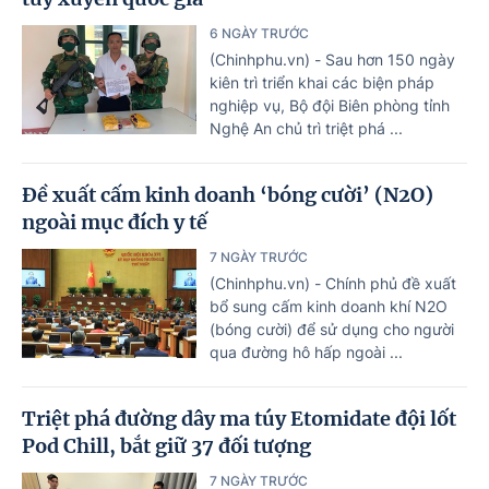
6 NGÀY TRƯỚC
(Chinhphu.vn) - Sau hơn 150 ngày
kiên trì triển khai các biện pháp
nghiệp vụ, Bộ đội Biên phòng tỉnh
Nghệ An chủ trì triệt phá ...
Đề xuất cấm kinh doanh ‘bóng cười’ (N2O)
ngoài mục đích y tế
7 NGÀY TRƯỚC
(Chinhphu.vn) - Chính phủ đề xuất
bổ sung cấm kinh doanh khí N2O
(bóng cười) để sử dụng cho người
qua đường hô hấp ngoài ...
Triệt phá đường dây ma túy Etomidate đội lốt
Pod Chill, bắt giữ 37 đối tượng
7 NGÀY TRƯỚC