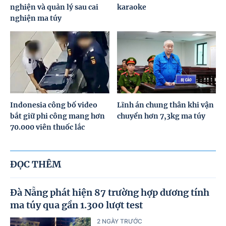
nghiện và quản lý sau cai
karaoke
nghiện ma túy
Indonesia công bố video
Lĩnh án chung thân khi vận
bắt giữ phi công mang hơn
chuyển hơn 7,3kg ma túy
70.000 viên thuốc lắc
ĐỌC THÊM
Đà Nẵng phát hiện 87 trường hợp dương tính
ma túy qua gần 1.300 lượt test
2 NGÀY TRƯỚC