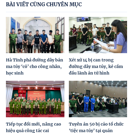
BÀI VIẾT CÙNG CHUYÊN MỤC
Hà Tĩnh phá đường dây bán
Xét xử 14 bị can trong
ma túy ‘cỏ’ cho công nhân,
đường dây ma túy, kẻ cầm
học sinh
đầu lãnh án tử hình
Tiếp tục đổi mới, nâng cao
Tuyên án 50 bị cáo tổ chức
hiệu quả công tác cai
‘tiệc ma túy’ tại quán