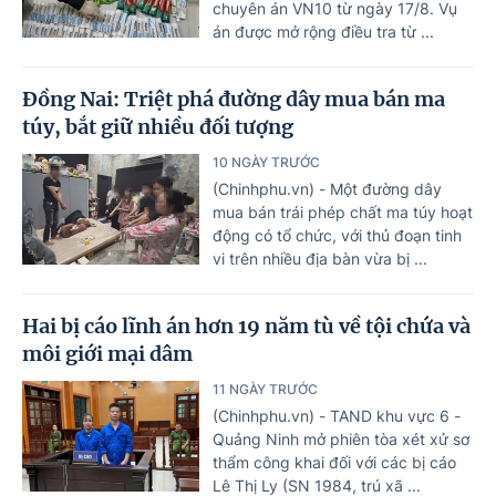
chuyên án VN10 từ ngày 17/8. Vụ
án được mở rộng điều tra từ ...
Đồng Nai: Triệt phá đường dây mua bán ma
túy, bắt giữ nhiều đối tượng
10 NGÀY TRƯỚC
(Chinhphu.vn) - Một đường dây
mua bán trái phép chất ma túy hoạt
động có tổ chức, với thủ đoạn tinh
vi trên nhiều địa bàn vừa bị ...
Hai bị cáo lĩnh án hơn 19 năm tù về tội chứa và
môi giới mại dâm
11 NGÀY TRƯỚC
(Chinhphu.vn) - TAND khu vực 6 -
Quảng Ninh mở phiên tòa xét xử sơ
thẩm công khai đối với các bị cáo
Lê Thị Ly (SN 1984, trú xã ...