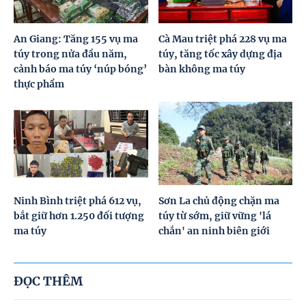
An Giang: Tăng 155 vụ ma
Cà Mau triệt phá 228 vụ ma
túy trong nửa đầu năm,
túy, tăng tốc xây dựng địa
cảnh báo ma túy ‘núp bóng’
bàn không ma túy
thực phẩm
Ninh Bình triệt phá 612 vụ,
Sơn La chủ động chặn ma
bắt giữ hơn 1.250 đối tượng
túy từ sớm, giữ vững 'lá
ma túy
chắn' an ninh biên giới
ĐỌC THÊM