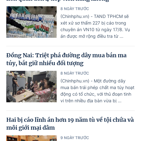
8 NGÀY TRƯỚC
(Chinhphu.vn) - TAND TPHCM sẽ
xét xử sơ thẩm 227 bị cáo trong
chuyên án VN10 từ ngày 17/8. Vụ
án được mở rộng điều tra từ ...
Đồng Nai: Triệt phá đường dây mua bán ma
túy, bắt giữ nhiều đối tượng
8 NGÀY TRƯỚC
(Chinhphu.vn) - Một đường dây
mua bán trái phép chất ma túy hoạt
động có tổ chức, với thủ đoạn tinh
vi trên nhiều địa bàn vừa bị ...
Hai bị cáo lĩnh án hơn 19 năm tù về tội chứa và
môi giới mại dâm
9 NGÀY TRƯỚC