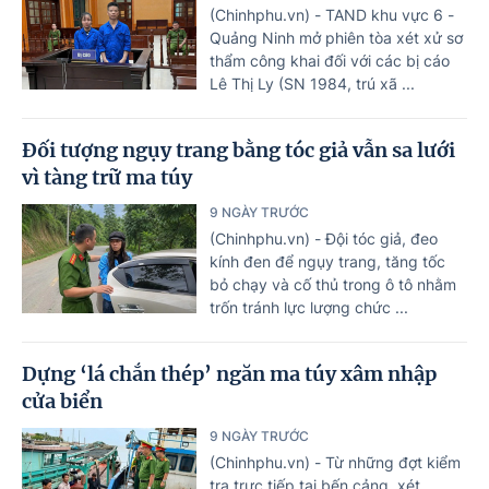
(Chinhphu.vn) - TAND khu vực 6 -
Quảng Ninh mở phiên tòa xét xử sơ
thẩm công khai đối với các bị cáo
Lê Thị Ly (SN 1984, trú xã ...
Đối tượng ngụy trang bằng tóc giả vẫn sa lưới
vì tàng trữ ma túy
9 NGÀY TRƯỚC
(Chinhphu.vn) - Đội tóc giả, đeo
kính đen để ngụy trang, tăng tốc
bỏ chạy và cố thủ trong ô tô nhằm
trốn tránh lực lượng chức ...
Dựng ‘lá chắn thép’ ngăn ma túy xâm nhập
cửa biển
9 NGÀY TRƯỚC
(Chinhphu.vn) - Từ những đợt kiểm
tra trực tiếp tại bến cảng, xét