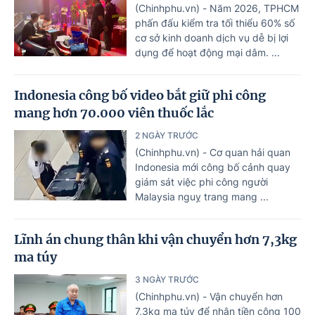
(Chinhphu.vn) - Năm 2026, TPHCM
phấn đấu kiểm tra tối thiểu 60% số
cơ sở kinh doanh dịch vụ dễ bị lợi
dụng để hoạt động mại dâm. ...
Indonesia công bố video bắt giữ phi công
mang hơn 70.000 viên thuốc lắc
2 NGÀY TRƯỚC
(Chinhphu.vn) - Cơ quan hải quan
Indonesia mới công bố cảnh quay
giám sát việc phi công người
Malaysia nguỵ trang mang ...
Lĩnh án chung thân khi vận chuyển hơn 7,3kg
ma túy
3 NGÀY TRƯỚC
(Chinhphu.vn) - Vận chuyển hơn
7,3kg ma túy để nhận tiền công 100