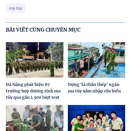
ma túy
BÀI VIẾT CÙNG CHUYÊN MỤC
Đà Nẵng phát hiện 87
Dựng ‘lá chắn thép’ ngăn
trường hợp dương tính ma
ma túy xâm nhập cửa biển
túy qua gần 1.300 lượt test