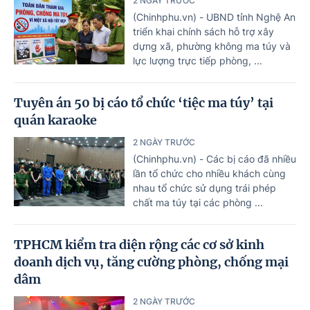
2 NGÀY TRƯỚC
(Chinhphu.vn) - UBND tỉnh Nghệ An
triển khai chính sách hỗ trợ xây
dựng xã, phường không ma túy và
lực lượng trực tiếp phòng, ...
Tuyên án 50 bị cáo tổ chức ‘tiệc ma túy’ tại
quán karaoke
2 NGÀY TRƯỚC
(Chinhphu.vn) - Các bị cáo đã nhiều
lần tổ chức cho nhiều khách cùng
nhau tổ chức sử dụng trái phép
chất ma túy tại các phòng ...
TPHCM kiểm tra diện rộng các cơ sở kinh
doanh dịch vụ, tăng cường phòng, chống mại
dâm
2 NGÀY TRƯỚC