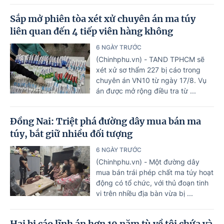
Sắp mở phiên tòa xét xử chuyên án ma túy
liên quan đến 4 tiếp viên hàng không
6 NGÀY TRƯỚC
(Chinhphu.vn) - TAND TPHCM sẽ
xét xử sơ thẩm 227 bị cáo trong
chuyên án VN10 từ ngày 17/8. Vụ
án được mở rộng điều tra từ ...
Đồng Nai: Triệt phá đường dây mua bán ma
túy, bắt giữ nhiều đối tượng
6 NGÀY TRƯỚC
(Chinhphu.vn) - Một đường dây
mua bán trái phép chất ma túy hoạt
động có tổ chức, với thủ đoạn tinh
vi trên nhiều địa bàn vừa bị ...
Hai bị cáo lĩnh án hơn 19 năm tù về tội chứa và