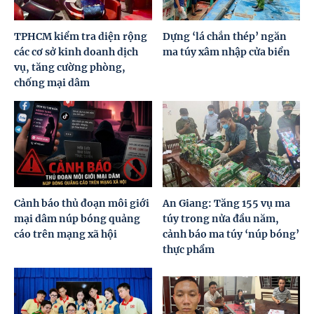
TPHCM kiểm tra diện rộng
Dựng ‘lá chắn thép’ ngăn
các cơ sở kinh doanh dịch
ma túy xâm nhập cửa biển
vụ, tăng cường phòng,
chống mại dâm
Cảnh báo thủ đoạn môi giới
An Giang: Tăng 155 vụ ma
mại dâm núp bóng quảng
túy trong nửa đầu năm,
cáo trên mạng xã hội
cảnh báo ma túy ‘núp bóng’
thực phẩm