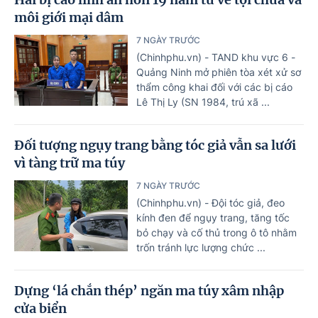
môi giới mại dâm
7 NGÀY TRƯỚC
(Chinhphu.vn) - TAND khu vực 6 -
Quảng Ninh mở phiên tòa xét xử sơ
thẩm công khai đối với các bị cáo
Lê Thị Ly (SN 1984, trú xã ...
Đối tượng ngụy trang bằng tóc giả vẫn sa lưới
vì tàng trữ ma túy
7 NGÀY TRƯỚC
(Chinhphu.vn) - Đội tóc giả, đeo
kính đen để ngụy trang, tăng tốc
bỏ chạy và cố thủ trong ô tô nhằm
trốn tránh lực lượng chức ...
Dựng ‘lá chắn thép’ ngăn ma túy xâm nhập
cửa biển