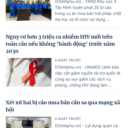
(Chinhphu.vn) - TAND Khu vực 3
Tây Ninh tuyên phạt 25 bị cáo
trong vụ án mua bán trái phép chất
ma túy và tổ chức sử dụng ...
Nguy cơ hơn 3 triệu ca nhiễm HIV mới trên
toàn cầu nếu không 'hành động' trước năm
2030
9 NGÀY TRƯỚC
(Chinhphu.vn) - UNAIDS cảnh báo
việc cắt giảm nguồn tài trợ quốc tế
cùng sự suy giảm các dịch vụ
phòng, chống HIV đang làm ...
Xét xử hai bị cáo mua bán cần sa qua mạng xã
hội
9 NGÀY TRƯỚC
(Chinhphu.vn) - Lợi dụng quán cà