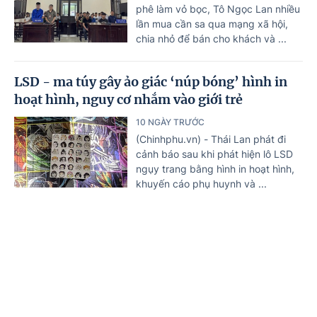
phê làm vỏ bọc, Tô Ngọc Lan nhiều
lần mua cần sa qua mạng xã hội,
chia nhỏ để bán cho khách và ...
LSD - ma túy gây ảo giác ‘núp bóng’ hình in
hoạt hình, nguy cơ nhắm vào giới trẻ
10 NGÀY TRƯỚC
(Chinhphu.vn) - Thái Lan phát đi
cảnh báo sau khi phát hiện lô LSD
ngụy trang bằng hình in hoạt hình,
khuyến cáo phụ huynh và ...
Khởi tố 2 bị can mua bán trái phép chất ma túy
dạng Tobacco
Trang chủ
Tin mới
Văn bản
10 NGÀY TRƯỚC
(Chinhphu.vn) - Công an tỉnh Hưng
Yên đã khởi tố, bắt tạm giam 2 bị
can trong đường dây mua bán trái