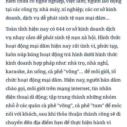
niên chưa có nghề nghiệp, việc làm; người lao động
tại các công ty, nhà máy, xí nghiệp; các cơ sở kinh
doanh, dịch vụ dễ phát sinh tệ nạn mại dâm…
Toàn tỉnh hiện nay có 644 cơ sở kinh doanh dịch
vụ nhạy cảm dễ phát sinh tệ nạn xã hội. Hình thức
hoạt động mại dâm hiện nay rất tinh vi, phức tạp,
luôn núp bóng hoạt động trá hình dưới hình thức
kinh doanh hợp pháp như: nhà trọ, nhà nghỉ,
karaoke, ăn uống, cà phê "võng"… để môi giới, tổ
chức hoạt động mại dâm. Hiện nay, người bán dâm
chào gọi, môi giới trên mạng internet, tin nhắn
điện thoại di động; tập trung thành những nhóm
nhỏ ở các quán cà phê "võng", cà phê "tum" để móc
nối với khách, sau khi thỏa thuận thành công sẽ di
chuyển đến địa điểm hẹn để thực hiện hành vi