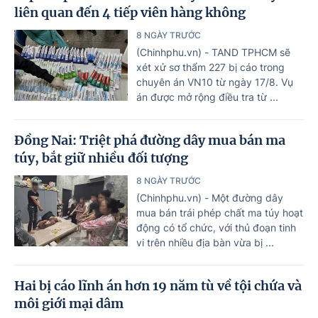
liên quan đến 4 tiếp viên hàng không
8 NGÀY TRƯỚC
(Chinhphu.vn) - TAND TPHCM sẽ
xét xử sơ thẩm 227 bị cáo trong
chuyên án VN10 từ ngày 17/8. Vụ
án được mở rộng điều tra từ ...
Đồng Nai: Triệt phá đường dây mua bán ma
túy, bắt giữ nhiều đối tượng
8 NGÀY TRƯỚC
(Chinhphu.vn) - Một đường dây
mua bán trái phép chất ma túy hoạt
động có tổ chức, với thủ đoạn tinh
vi trên nhiều địa bàn vừa bị ...
Hai bị cáo lĩnh án hơn 19 năm tù về tội chứa và
môi giới mại dâm