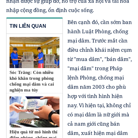
nhận được sự giúp đỡ, hỗ trợ của xã hội và tái hòa
nhập cộng đồng, ổn định cuộc sống.
Bên cạnh đó, cần sớm ban
TIN LIÊN QUAN
hành Luật Phòng, chống
mại dâm. Trước mắt cần
điều chỉnh khái niệm cụm
từ "mua dâm", "bán dâm",
"mại dâm" trong Pháp
Sóc Trăng: Còn nhiều
lệnh Phòng, chống mại
khó khăn trong phòng
chống mại dâm và cai
dâm năm 2003 cho phù
nghiện ma túy
hợp với tình hình hiện
nay. Vì hiện tại, không chỉ
có mại dâm là nữ giới mà
cả nam giới cũng bán
dâm, xuất hiện mại dâm
Hiệu quả từ mô hình thí
điểm phòng, chống mại