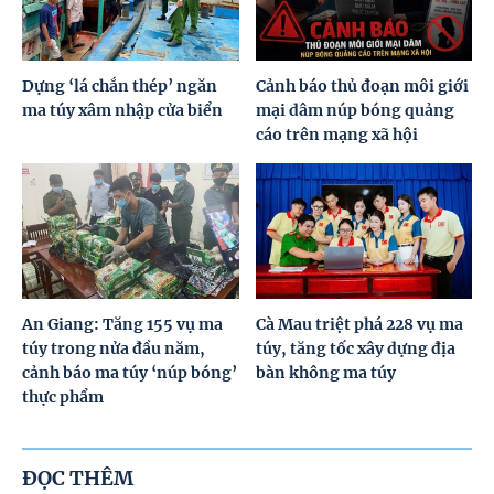
Dựng ‘lá chắn thép’ ngăn
Cảnh báo thủ đoạn môi giới
ma túy xâm nhập cửa biển
mại dâm núp bóng quảng
cáo trên mạng xã hội
An Giang: Tăng 155 vụ ma
Cà Mau triệt phá 228 vụ ma
túy trong nửa đầu năm,
túy, tăng tốc xây dựng địa
cảnh báo ma túy ‘núp bóng’
bàn không ma túy
thực phẩm
ĐỌC THÊM