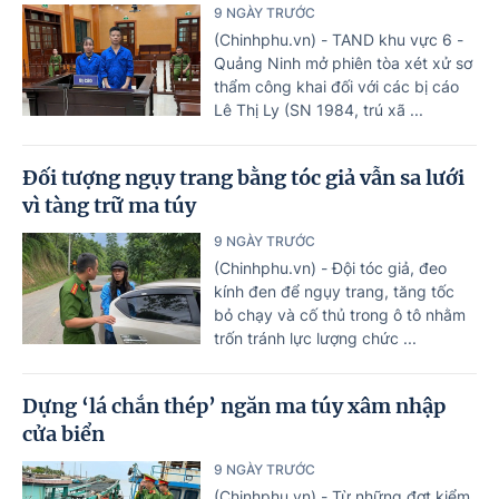
9 NGÀY TRƯỚC
(Chinhphu.vn) - TAND khu vực 6 -
Quảng Ninh mở phiên tòa xét xử sơ
thẩm công khai đối với các bị cáo
Lê Thị Ly (SN 1984, trú xã ...
Đối tượng ngụy trang bằng tóc giả vẫn sa lưới
vì tàng trữ ma túy
9 NGÀY TRƯỚC
(Chinhphu.vn) - Đội tóc giả, đeo
kính đen để ngụy trang, tăng tốc
bỏ chạy và cố thủ trong ô tô nhằm
trốn tránh lực lượng chức ...
Dựng ‘lá chắn thép’ ngăn ma túy xâm nhập
cửa biển
9 NGÀY TRƯỚC
(Chinhphu.vn) - Từ những đợt kiểm