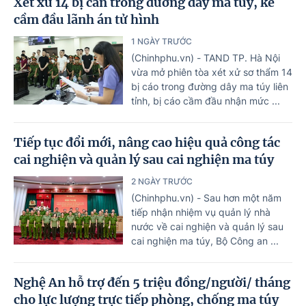
Xét xử 14 bị can trong đường dây ma túy, kẻ
cầm đầu lãnh án tử hình
1 NGÀY TRƯỚC
(Chinhphu.vn) - TAND TP. Hà Nội
vừa mở phiên tòa xét xử sơ thẩm 14
bị cáo trong đường dây ma túy liên
tỉnh, bị cáo cầm đầu nhận mức ...
Tiếp tục đổi mới, nâng cao hiệu quả công tác
cai nghiện và quản lý sau cai nghiện ma túy
2 NGÀY TRƯỚC
(Chinhphu.vn) - Sau hơn một năm
tiếp nhận nhiệm vụ quản lý nhà
nước về cai nghiện và quản lý sau
cai nghiện ma túy, Bộ Công an ...
Nghệ An hỗ trợ đến 5 triệu đồng/người/ tháng
cho lực lượng trực tiếp phòng, chống ma túy