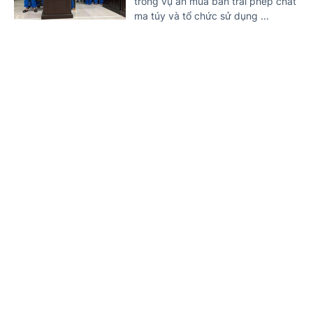
trong vụ án mua bán trái phép chất
ma túy và tổ chức sử dụng ...
Nguy cơ hơn 3 triệu ca nhiễm HIV mới trên
toàn cầu nếu không 'hành động' trước năm
2030
Trang chủ
Tin mới
Văn bản
11 NGÀY TRƯỚC
(Chinhphu.vn) - UNAIDS cảnh báo
việc cắt giảm nguồn tài trợ quốc tế
cùng sự suy giảm các dịch vụ
phòng, chống HIV đang làm ...
Xét xử hai bị cáo mua bán cần sa qua mạng xã
hội
11 NGÀY TRƯỚC
(Chinhphu.vn) - Lợi dụng quán cà
phê làm vỏ bọc, Tô Ngọc Lan nhiều
lần mua cần sa qua mạng xã hội,