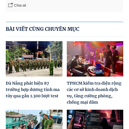
Chia sẻ
BÀI VIẾT CÙNG CHUYÊN MỤC
Đà Nẵng phát hiện 87
TPHCM kiểm tra diện rộng
trường hợp dương tính ma
các cơ sở kinh doanh dịch
túy qua gần 1.300 lượt test
vụ, tăng cường phòng,
chống mại dâm