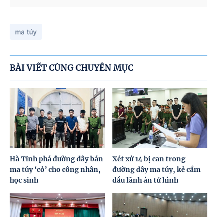
ma túy
BÀI VIẾT CÙNG CHUYÊN MỤC
Hà Tĩnh phá đường dây bán
Xét xử 14 bị can trong
ma túy ‘cỏ’ cho công nhân,
đường dây ma túy, kẻ cầm
học sinh
đầu lãnh án tử hình