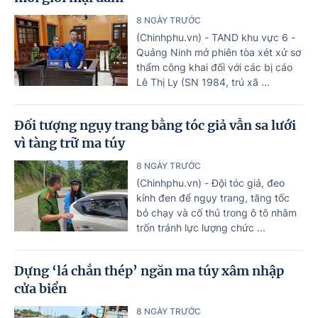
8 NGÀY TRƯỚC
(Chinhphu.vn) - TAND khu vực 6 -
Quảng Ninh mở phiên tòa xét xử sơ
thẩm công khai đối với các bị cáo
Lê Thị Ly (SN 1984, trú xã ...
Đối tượng ngụy trang bằng tóc giả vẫn sa lưới
vì tàng trữ ma túy
8 NGÀY TRƯỚC
(Chinhphu.vn) - Đội tóc giả, đeo
kính đen để ngụy trang, tăng tốc
bỏ chạy và cố thủ trong ô tô nhằm
trốn tránh lực lượng chức ...
Dựng ‘lá chắn thép’ ngăn ma túy xâm nhập
cửa biển
8 NGÀY TRƯỚC