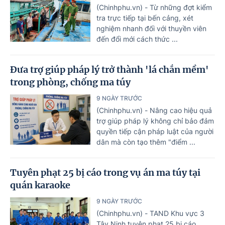
(Chinhphu.vn) - Từ những đợt kiểm
tra trực tiếp tại bến cảng, xét
nghiệm nhanh đối với thuyền viên
đến đổi mới cách thức ...
Đưa trợ giúp pháp lý trở thành 'lá chắn mềm'
trong phòng, chống ma túy
9 NGÀY TRƯỚC
(Chinhphu.vn) - Nâng cao hiệu quả
trợ giúp pháp lý không chỉ bảo đảm
quyền tiếp cận pháp luật của người
dân mà còn tạo thêm "điểm ...
Tuyên phạt 25 bị cáo trong vụ án ma túy tại
quán karaoke
9 NGÀY TRƯỚC
(Chinhphu.vn) - TAND Khu vực 3
Tây Ninh tuyên phạt 25 bị cáo