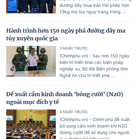
đường dây mua bán trái phép hơn
13kg ma túy ngụy trang trong ...
Hành trình hơn 150 ngày phá đường dây ma
túy xuyên quốc gia
3 NGÀY TRƯỚC
(Chinhphu.vn) - Sau hơn 150 ngày
kiên trì triển khai các biện pháp
nghiệp vụ, Bộ đội Biên phòng tỉnh
Nghệ An chủ trì triệt phá ...
Đề xuất cấm kinh doanh ‘bóng cười’ (N2O)
ngoài mục đích y tế
4 NGÀY TRƯỚC
(Chinhphu.vn) - Chính phủ đề xuất
bổ sung cấm kinh doanh khí N2O
(bóng cười) để sử dụng cho người
qua đường hô hấp ngoài ...