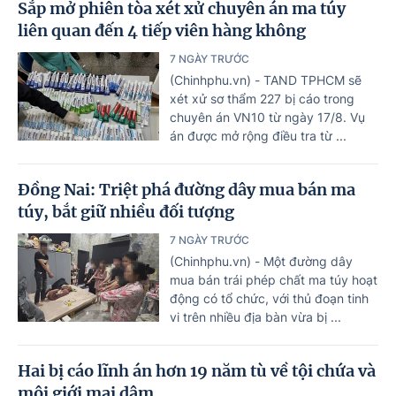
Sắp mở phiên tòa xét xử chuyên án ma túy
liên quan đến 4 tiếp viên hàng không
7 NGÀY TRƯỚC
(Chinhphu.vn) - TAND TPHCM sẽ
xét xử sơ thẩm 227 bị cáo trong
chuyên án VN10 từ ngày 17/8. Vụ
án được mở rộng điều tra từ ...
Đồng Nai: Triệt phá đường dây mua bán ma
túy, bắt giữ nhiều đối tượng
7 NGÀY TRƯỚC
(Chinhphu.vn) - Một đường dây
mua bán trái phép chất ma túy hoạt
động có tổ chức, với thủ đoạn tinh
vi trên nhiều địa bàn vừa bị ...
Hai bị cáo lĩnh án hơn 19 năm tù về tội chứa và
môi giới mại dâm