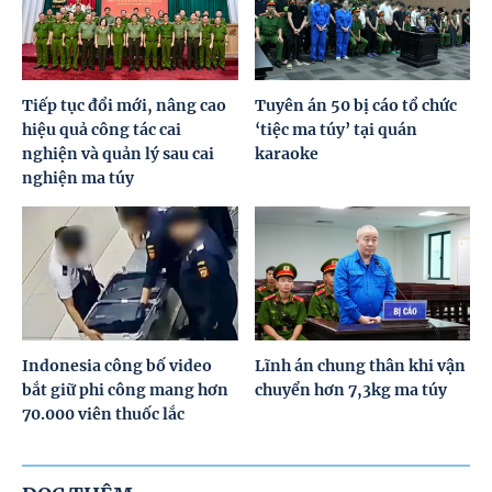
Tiếp tục đổi mới, nâng cao
Tuyên án 50 bị cáo tổ chức
hiệu quả công tác cai
‘tiệc ma túy’ tại quán
nghiện và quản lý sau cai
karaoke
nghiện ma túy
Indonesia công bố video
Lĩnh án chung thân khi vận
bắt giữ phi công mang hơn
chuyển hơn 7,3kg ma túy
70.000 viên thuốc lắc