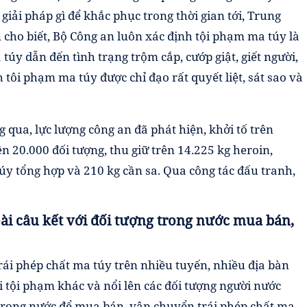
iải pháp gì để khắc phục trong thời gian tới, Trung
cho biết, Bộ Công an luôn xác định tội phạm ma túy là
túy dẫn đến tình trạng trộm cắp, cướp giật, giết người,
 tôi phạm ma túy được chỉ đạo rất quyết liệt, sát sao và
 qua, lực lượng công an đã phát hiện, khởi tố trên
ên 20.000 đối tượng, thu giữ trên 14.225 kg heroin,
úy tổng hợp và 210 kg cần sa. Qua công tác đấu tranh,
ài câu kết với đối tượng trong nước mua bán,
ái phép chất ma túy trên nhiều tuyến, nhiều địa bàn
ại tội phạm khác và nổi lên các đối tượng người nước
 trong nước để mua bán, vận chuyển trái phép chất ma