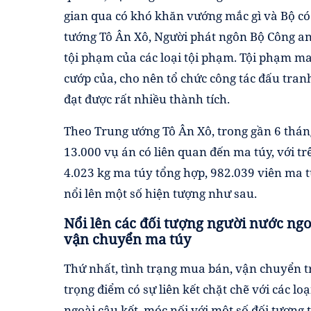
gian qua có khó khăn vướng mắc gì và Bộ có g
tướng Tô Ân Xô, Người phát ngôn Bộ Công an 
tội phạm của các loại tội phạm. Tội phạm ma 
cướp của, cho nên tổ chức công tác đấu tranh
đạt được rất nhiều thành tích.
Theo Trung ướng Tô Ân Xô, trong gần 6 tháng
13.000 vụ án có liên quan đến ma túy, với tr
4.023 kg ma túy tổng hợp, 982.039 viên ma t
nổi lên một số hiện tượng như sau.
Nổi lên các đối tượng người nước ngo
vận chuyển ma túy
Thứ nhất, tình trạng mua bán, vận chuyển tr
trọng điểm có sự liên kết chặt chẽ với các lo
ngoài câu kết, móc nối với một số đối tượng