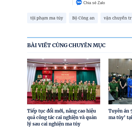
Chia sẻ Zalo
tội phạm ma túy
Bộ Công an
vận chuyển tr
BÀI VIẾT CÙNG CHUYÊN MỤC
Tiếp tục đổi mới, nâng cao hiệu
Tuyên án 5
quả công tác cai nghiện và quản
ma túy’ tạ
lý sau cai nghiện ma túy