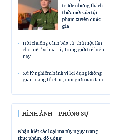
trước những thách
thức mới của tội
phạm xuyên quốc
gia
Hồi chuông cảnh báo từ ‘thử một lần
cho biết’ về ma túy trong giới trẻ hiện
nay
Xử lý nghiêm hành vi lợi dụng không
gian mạng tổ chức, môi giới mại dâm
HÌNH ẢNH - PHÓNG SỰ
Nhận biết các loại ma túy ngụy trang
Nhận biết các l
thực phẩm, đồ uống
thực phẩm, đồ 