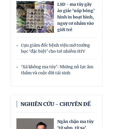
LSD - ma túy gây
ảo giác ‘núp bóng’
hình in hoạt hình,
nguy cơ nhắm vào
giới trẻ
Cựu giám đốc bệnh viện mở trường
học ‘đặc biệt’ cho trẻ nhiễm HIV
‘Xã không ma túy’: Những nỗ lực âm
thầm và cuộc đời tái sinh
NGHIÊN CỨU - CHUYÊN ĐỀ
Ngăn chặn ma túy
‘từ sớm, từ xa’