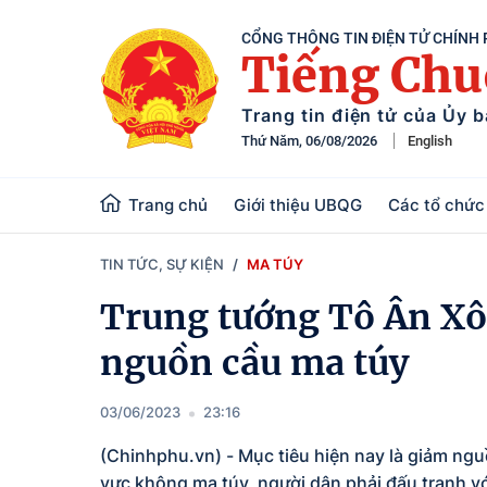
CỔNG THÔNG TIN ĐIỆN TỬ CHÍNH
Tiếng Ch
Trang tin điện tử của Ủy 
Thứ Năm, 06/08/2026
English
Trang chủ
Giới thiệu UBQG
Các tổ chức 
TIN TỨC, SỰ KIỆN
MA TÚY
Trung tướng Tô Ân Xô:
nguồn cầu ma túy
03/06/2023
23:16
(Chinhphu.vn) - Mục tiêu hiện nay là giảm ngu
vực không ma túy, người dân phải đấu tranh vớ