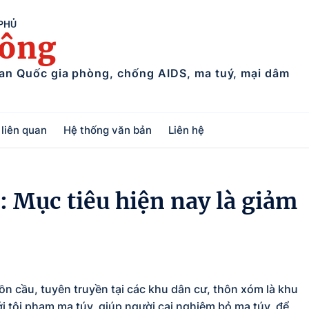
 PHỦ
uông
ban Quốc gia phòng, chống AIDS, ma tuý, mại dâm
liên quan
Hệ thống văn bản
Liên hệ
 Mục tiêu hiện nay là giảm
ồn cầu, tuyên truyền tại các khu dân cư, thôn xóm là khu
i tội phạm ma túy, giúp người cai nghiệm bỏ ma túy, để