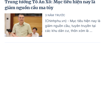
Trung tướng Tô Ân Xô: Mục tiêu hiện nay là
giảm nguồn cầu ma túy
3 NĂM TRƯỚC
(Chinhphu.vn) - Mục tiêu hiện nay là
giảm nguồn cầu, tuyên truyền tại
các khu dân cư, thôn xóm là ...
Trang chủ
Tin mới
Văn bản
Cơ sở dữ liệu và Trang tin điện tử của Ủy ban
Quốc gia phòng, chống AIDS, ma tuý, mại dâm
Trụ sở: 16 - Lê Hồng Phong - Ba Đình - Hà Nội
Điện thoại: 080.48923; Fax: 04.37346809;
Email: thongtinchinhphu@chinhphu.vn