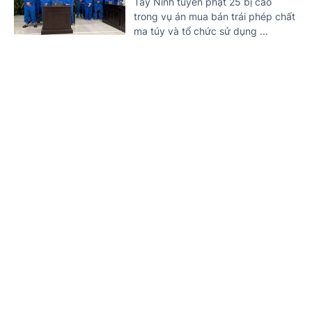
Tây Ninh tuyên phạt 25 bị cáo
trong vụ án mua bán trái phép chất
ma túy và tổ chức sử dụng ...
Nguy cơ hơn 3 triệu ca nhiễm HIV mới trên
toàn cầu nếu không 'hành động' trước năm
Trang chủ
Tin mới
Văn bản
2030
10 NGÀY TRƯỚC
(Chinhphu.vn) - UNAIDS cảnh báo
việc cắt giảm nguồn tài trợ quốc tế
cùng sự suy giảm các dịch vụ
phòng, chống HIV đang làm ...
Xét xử hai bị cáo mua bán cần sa qua mạng xã
hội
10 NGÀY TRƯỚC
(Chinhphu.vn) - Lợi dụng quán cà
phê làm vỏ bọc, Tô Ngọc Lan nhiều