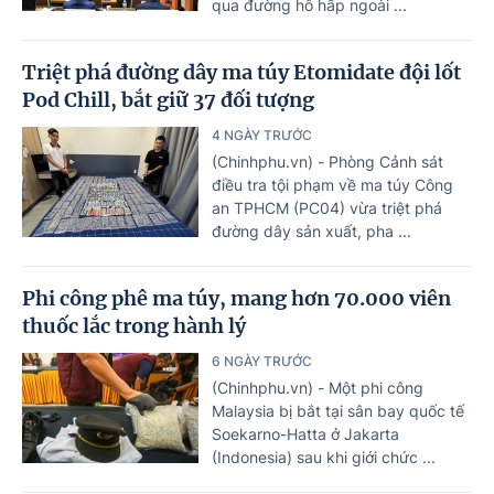
qua đường hô hấp ngoài ...
Triệt phá đường dây ma túy Etomidate đội lốt
Pod Chill, bắt giữ 37 đối tượng
4 NGÀY TRƯỚC
(Chinhphu.vn) - Phòng Cảnh sát
điều tra tội phạm về ma túy Công
an TPHCM (PC04) vừa triệt phá
đường dây sản xuất, pha ...
Phi công phê ma túy, mang hơn 70.000 viên
thuốc lắc trong hành lý
6 NGÀY TRƯỚC
(Chinhphu.vn) - Một phi công
Malaysia bị bắt tại sân bay quốc tế
Soekarno-Hatta ở Jakarta
(Indonesia) sau khi giới chức ...