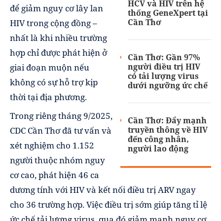
HCV và HIV trên hệ
để giảm nguy cơ lây lan
thống GeneXpert tại
Cần Thơ
HIV trong cộng đồng –
nhất là khi nhiều trường
hợp chỉ được phát hiện ở
Cần Thơ: Gần 97%
người điều trị HIV
giai đoạn muộn nếu
có tải lượng virus
không có sự hỗ trợ kịp
dưới ngưỡng ức chế
thời tại địa phương.
Trong riêng tháng 9/2025,
Cần Thơ: Ðẩy mạnh
truyền thông về HIV
CDC Cần Thơ đã tư vấn và
đến công nhân,
xét nghiệm cho 1.152
người lao động
người thuộc nhóm nguy
cơ cao, phát hiện 46 ca
dương tính với HIV và kết nối điều trị ARV ngay
cho 36 trường hợp. Việc điều trị sớm giúp tăng tỉ lệ
ức chế tải lượng virus, qua đó giảm mạnh nguy cơ