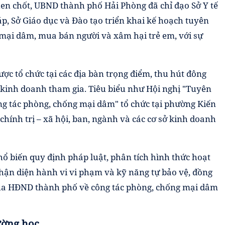
then chốt, UBND thành phố Hải Phòng đã chỉ đạo Sở Y tế
áp, Sở Giáo dục và Đào tạo triển khai kế hoạch tuyên
 mại dâm, mua bán người và xâm hại trẻ em, với sự
ợc tổ chức tại các địa bàn trọng điểm, thu hút đông
ở kinh doanh tham gia. Tiêu biểu như Hội nghị "Tuyên
ng tác phòng, chống mại dâm" tổ chức tại phường Kiến
 chính trị – xã hội, ban, ngành và các cơ sở kinh doanh
hổ biến quy định pháp luật, phân tích hình thức hoạt
nhận diện hành vi vi phạm và kỹ năng tự bảo vệ, đồng
của HĐND thành phố về công tác phòng, chống mại dâm
ường học