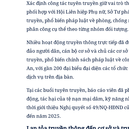
Xác định công tác tuyên truyền giữ vai trò 
phối hợp với Hội Liên hiệp Phụ nữ, Sở Tư ph
truyền, phổ biến pháp luật về phòng, chống
phân công cụ thể theo từng nhóm đối tượng.
Nhiều hoạt động truyền thông trực tiếp đã đư
đảo người dân, cán bộ cơ sở và chủ các cơ s
truyền, phổ biến chính sách pháp luật về cô
An, với gần 200 đại biểu đại diện các tổ chức
dịch vụ trên địa bàn.
Tại các buổi tuyên truyền, báo cáo viên đã p
động, tác hại của tệ nạn mại dâm, kỹ năng 
thời giới thiệu Nghị quyết số 49/NQ-HĐND 
đến năm 2025.
Lan tỏa truyền thông đến cơ sở và tr