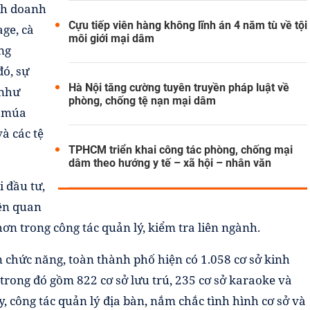
inh doanh
Cựu tiếp viên hàng không lĩnh án 4 năm tù về tội
ge, cà
môi giới mại dâm
ng
đó, sự
Hà Nội tăng cường tuyên truyền pháp luật về
 như
phòng, chống tệ nạn mại dâm
n múa
à các tệ
TPHCM triển khai công tác phòng, chống mại
dâm theo hướng y tế – xã hội – nhân văn
i đầu tư,
iên quan
ơn trong công tác quản lý, kiểm tra liên ngành.
n chức năng, toàn thành phố hiện có 1.058 cơ sở kinh
trong đó gồm 822 cơ sở lưu trú, 235 cơ sở karaoke và
, công tác quản lý địa bàn, nắm chắc tình hình cơ sở và