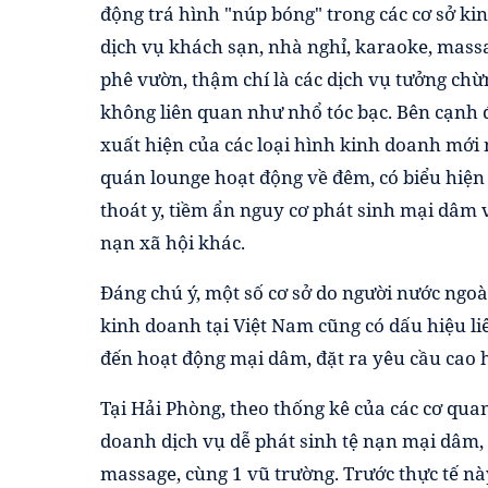
động trá hình "núp bóng" trong các cơ sở k
dịch vụ khách sạn, nhà nghỉ, karaoke, massa
phê vườn, thậm chí là các dịch vụ tưởng chừ
không liên quan như nhổ tóc bạc. Bên cạnh 
xuất hiện của các loại hình kinh doanh mới
quán lounge hoạt động về đêm, có biểu hiệ
thoát y, tiềm ẩn nguy cơ phát sinh mại dâm v
nạn xã hội khác.
Đáng chú ý, một số cơ sở do người nước ngoà
kinh doanh tại Việt Nam cũng có dấu hiệu l
đến hoạt động mại dâm, đặt ra yêu cầu cao h
Tại Hải Phòng, theo thống kê của các cơ qua
doanh dịch vụ dễ phát sinh tệ nạn mại dâm, 
massage, cùng 1 vũ trường. Trước thực tế này