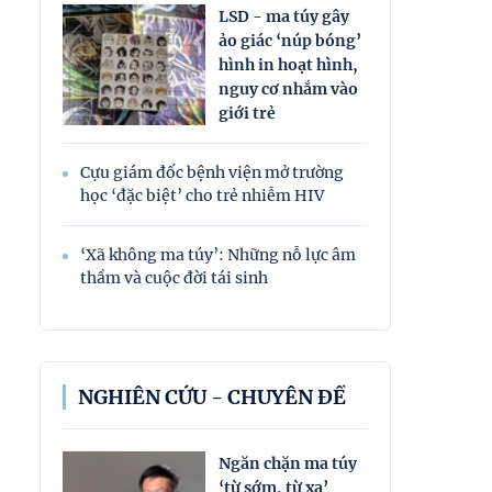
LSD - ma túy gây
ảo giác ‘núp bóng’
hình in hoạt hình,
nguy cơ nhắm vào
giới trẻ
Cựu giám đốc bệnh viện mở trường
học ‘đặc biệt’ cho trẻ nhiễm HIV
‘Xã không ma túy’: Những nỗ lực âm
thầm và cuộc đời tái sinh
NGHIÊN CỨU - CHUYÊN ĐỀ
Ngăn chặn ma túy
‘từ sớm, từ xa’