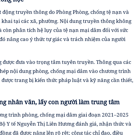
t động truyền thông do Phòng Phòng, chống tệ nạn và
riển khai tại các xã, phường. Nội dung truyền thông không
à còn phân tích hệ lụy của tệ nạn mại dâm đối với sức
đó nâng cao ý thức tự giác và trách nhiệm của người
g được đưa vào trọng tâm tuyên truyền. Thông qua các
g ghép nội dung phòng, chống mại dâm vào chương trình
được trang bị kiến thức pháp luật và kỹ năng cần thiết,
ng nhân văn, lấy con người làm trung tâm
ương trình phòng, chống mại dâm giai đoạn 2021–2025
 Bộ Y tế Nguyễn Thị Liên Hương đánh giá, nhận thức và
ồng đã được nâng lên rõ rệt; công tác chỉ đạo, điều