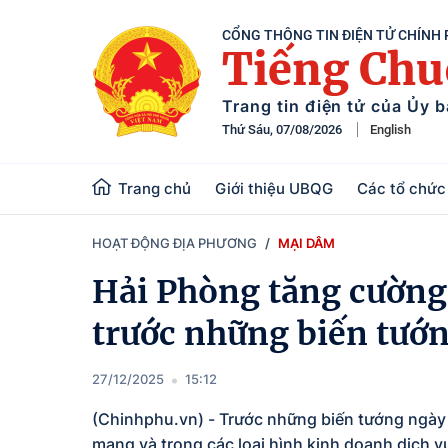
CỔNG THÔNG TIN ĐIỆN TỬ CHÍNH
Tiếng Ch
Trang tin điện tử của Ủy 
Thứ Sáu, 07/08/2026
English
Trang chủ
Giới thiệu UBQG
Các tổ chức 
HOẠT ĐỘNG ĐỊA PHƯƠNG
MẠI DÂM
Hải Phòng tăng cườn
trước những biến tướn
27/12/2025
15:12
(Chinhphu.vn) - Trước những biến tướng ngày c
mạng và trong các loại hình kinh doanh dịch vụ