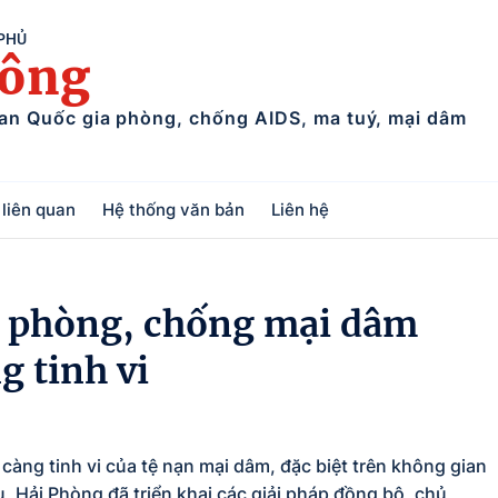
 PHỦ
uông
ban Quốc gia phòng, chống AIDS, ma tuý, mại dâm
liên quan
Hệ thống văn bản
Liên hệ
g phòng, chống mại dâm
g tinh vi
àng tinh vi của tệ nạn mại dâm, đặc biệt trên không gian
, Hải Phòng đã triển khai các giải pháp đồng bộ, chủ