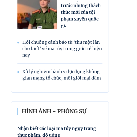
trước những thách
thức mới của tội
phạm xuyên quốc
gia
Hồi chuông cảnh báo từ ‘thử một lần
cho biết’ về ma túy trong giới trẻ hiện
nay
Xử lý nghiêm hành vi lợi dụng không
gian mạng tổ chức, môi giới mại dâm
HÌNH ẢNH - PHÓNG SỰ
Nhận biết các loại ma túy ngụy trang
Nhận biết các l
thực phẩm, đồ uống
thực phẩm, đồ 