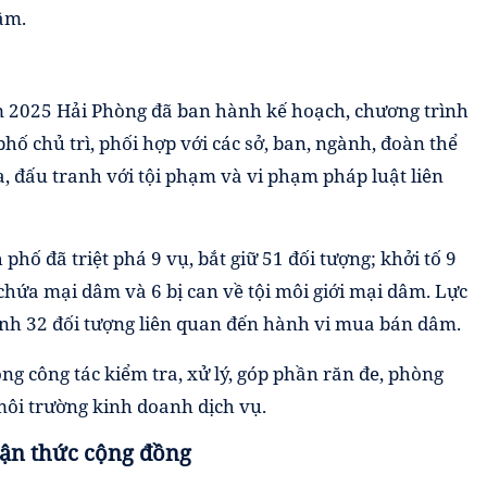
âm.
 2025 Hải Phòng đã ban hành kế hoạch, chương trình
ố chủ trì, phối hợp với các sở, ban, ngành, đoàn thể
, đấu tranh với tội phạm và vi phạm pháp luật liên
ố đã triệt phá 9 vụ, bắt giữ 51 đối tượng; khởi tố 9
i chứa mại dâm và 6 bị can về tội môi giới mại dâm. Lực
ính 32 đối tượng liên quan đến hành vi mua bán dâm.
ng công tác kiểm tra, xử lý, góp phần răn đe, phòng
ôi trường kinh doanh dịch vụ.
ận thức cộng đồng