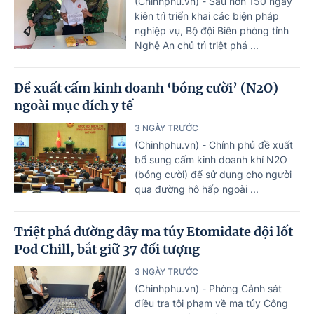
(Chinhphu.vn) - Sau hơn 150 ngày
kiên trì triển khai các biện pháp
nghiệp vụ, Bộ đội Biên phòng tỉnh
Nghệ An chủ trì triệt phá ...
Đề xuất cấm kinh doanh ‘bóng cười’ (N2O)
ngoài mục đích y tế
3 NGÀY TRƯỚC
(Chinhphu.vn) - Chính phủ đề xuất
bổ sung cấm kinh doanh khí N2O
(bóng cười) để sử dụng cho người
qua đường hô hấp ngoài ...
Triệt phá đường dây ma túy Etomidate đội lốt
Pod Chill, bắt giữ 37 đối tượng
3 NGÀY TRƯỚC
(Chinhphu.vn) - Phòng Cảnh sát
điều tra tội phạm về ma túy Công