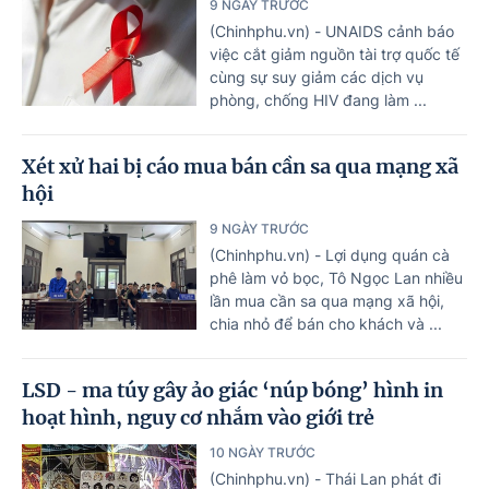
9 NGÀY TRƯỚC
(Chinhphu.vn) - UNAIDS cảnh báo
việc cắt giảm nguồn tài trợ quốc tế
cùng sự suy giảm các dịch vụ
phòng, chống HIV đang làm ...
Xét xử hai bị cáo mua bán cần sa qua mạng xã
hội
9 NGÀY TRƯỚC
(Chinhphu.vn) - Lợi dụng quán cà
phê làm vỏ bọc, Tô Ngọc Lan nhiều
lần mua cần sa qua mạng xã hội,
chia nhỏ để bán cho khách và ...
LSD - ma túy gây ảo giác ‘núp bóng’ hình in
hoạt hình, nguy cơ nhắm vào giới trẻ
10 NGÀY TRƯỚC
(Chinhphu.vn) - Thái Lan phát đi