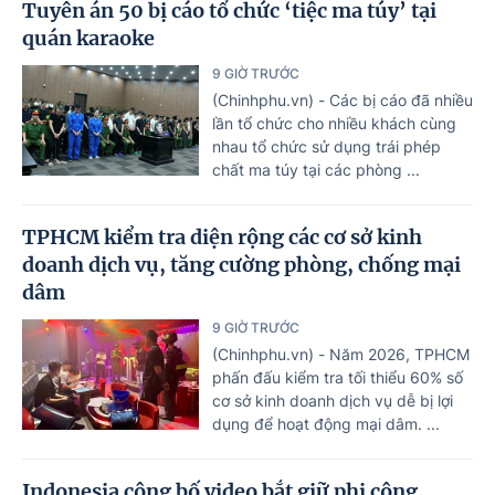
Tuyên án 50 bị cáo tổ chức ‘tiệc ma túy’ tại
quán karaoke
9 GIỜ TRƯỚC
(Chinhphu.vn) - Các bị cáo đã nhiều
lần tổ chức cho nhiều khách cùng
nhau tổ chức sử dụng trái phép
chất ma túy tại các phòng ...
TPHCM kiểm tra diện rộng các cơ sở kinh
doanh dịch vụ, tăng cường phòng, chống mại
dâm
9 GIỜ TRƯỚC
(Chinhphu.vn) - Năm 2026, TPHCM
phấn đấu kiểm tra tối thiểu 60% số
cơ sở kinh doanh dịch vụ dễ bị lợi
dụng để hoạt động mại dâm. ...
Indonesia công bố video bắt giữ phi công