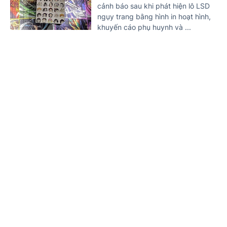
cảnh báo sau khi phát hiện lô LSD
ngụy trang bằng hình in hoạt hình,
khuyến cáo phụ huynh và ...
Khởi tố 2 bị can mua bán trái phép chất ma túy
dạng Tobacco
Trang chủ
Tin mới
Văn bản
10 NGÀY TRƯỚC
(Chinhphu.vn) - Công an tỉnh Hưng
Yên đã khởi tố, bắt tạm giam 2 bị
can trong đường dây mua bán trái
phép chất ma túy ...
Cảnh báo thủ đoạn môi giới mại dâm núp
bóng quảng cáo trên mạng xã hội
10 NGÀY TRƯỚC
(Chinhphu.vn) - Công an tỉnh
Quảng Ninh cảnh báo hoạt động
môi giới, tổ chức mại dâm đang có