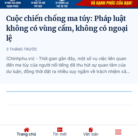
Cuộc chiến chống ma túy: Pháp luật
không có vùng cấm, không có ngoại
lệ
3 THÁNG TRƯỚC
(Chinhphu.vn) - Thời gian gần đây, một số vụ việc liên quan
đến ma túy của người nổi tiếng đã thu hút sự quan tâm của
dư luận, đồng thời đặt ra nhiều suy ngẫm về trách nhiệm xã
hội của nghệ sĩ và việc định hình các giá trị văn hóa. Trong bối
cảnh sức ảnh hưởng của người nổi tiếng ngày càng lớn, đây
cũng là lời nhắc nhở về vai trò, trách nhiệm và những tác
động đối với công chúng, đặc biệt là giới trẻ.
Trang chủ
Tin mới
Văn bản