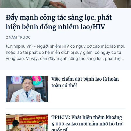
Đẩy mạnh công tác sàng lọc, phát
hiện bệnh đồng nhiễm lao/HIV
2 NĂM TRƯỚC
(Chinhphu.vn) - Người nhiễm HIV có nguy cơ cao mắc lao mới,
hoặc lao tái phát do hệ miễn dịch bị suy giảm, có nguy cơ tử
vong cao. Vì vậy, cần đẩy mạnh công tác sàng lọc, phát hiện
bệnh đồng nhiễm lao/HIV, áp dụng chiến lược phát hiện lao
tích cực có độ nhạy và độ đặc hiệu cao.
Việc chấm dứt bệnh lao là hoàn
toàn có thể!
TPHCM: Phát hiện thêm khoảng
4.000 ca lao mỗi năm nhờ hỗ trợ
quốc tế